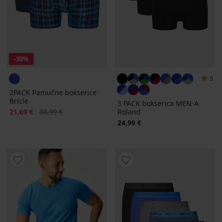
-30%
5
2PACK Pamučne bokserice
Bricle
3 PACK bokserica MEN-A
Popust
Prvobitna cijena
21,69 €
30,99 €
Roland
24,99 €