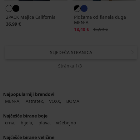
2PACK Majica California
Pidžama od flanela duga
MEN-A
36,99 €
Popust
Prvobitna cijena
18,40 €
45,99 €
SLJEDEĆA STRANICA
Stránka 1/3
Najpopularniji brendovi
MEN-A
Astratex
VOXX
BOMA
Najčešće birane boje
crna
bijela
plava
višebojno
Najčešće birane veličine