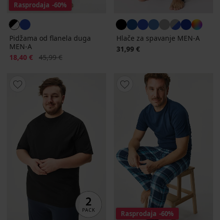
Rasprodaja
-60%
Pidžama od flanela duga
Hlače za spavanje MEN-A
MEN-A
31,99 €
Popust
Prvobitna cijena
18,40 €
45,99 €
Rasprodaja
-60%