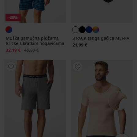
-30%
Muška pamučna pidžama
3 PACK tanga gaćica MEN-A
Bricke s kratkim nogavicama
21,99 €
Popust
Prvobitna cijena
32,19 €
45,99 €