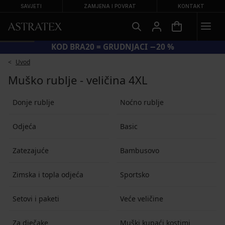
SAVJETI
ZAMJENA I POVRAT
KONTAKT
KOD BRA20 = GRUDNJACI −20 %
Uvod
Muško rublje - veličina 4XL
Donje rublje
Noćno rublje
Odjeća
Basic
Zatezajuće
Bambusovo
Zimska i topla odjeća
Sportsko
Setovi i paketi
Veće veličine
Za dječake
Muški kupaći kostimi