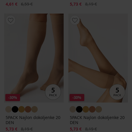
Popust
Prvobitna cijena
Popust
Prvobitna cijena
4,61 €
6,59 €
5,73 €
8,19 €
-30%
-30%
5PACK Najlon dokoljenke 20
5PACK Najlon dokoljenke 20
DEN
DEN
Popust
Prvobitna cijena
Popust
Prvobitna cijena
5,73 €
8,19 €
5,73 €
8,19 €