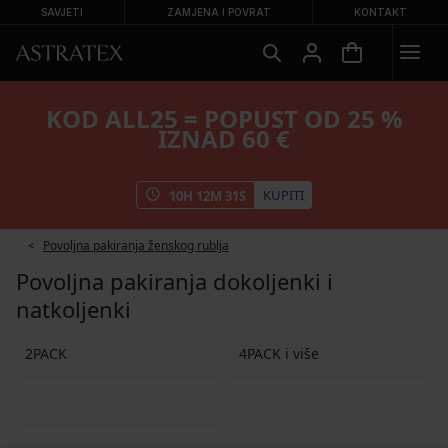
SAVJETI
ZAMJENA I POVRAT
KONTAKT
KOD ALL25 = POPUST OD 25 %
IZNAD 60 €
KUPITI
10
H
12
M
31
S
Povoljna pakiranja ženskog rublja
Povoljna pakiranja dokoljenki i
natkoljenki
2PACK
4PACK i više