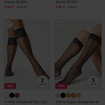
Marea 40 DEN
Marea 40 DEN
Popust
Prvobitna cijena
Popust
Prvobitna cijena
2,86 €
4,09 €
2,86 €
4,09 €
-30%
-30%
2 PACK dokoljenki Plus Size
5PACK Najlon dokoljenke 20