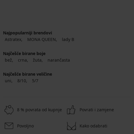
Najpopularniji brendovi
Astratex
MONA QUEEN
lady B
Najčešće birane boje
bež
crna
žuta
narančasta
Najčešće birane veličine
uni
8/10
5/7
8 % povrata od kupnje
Povrati i zamjene
Povoljno
Kako odabrati