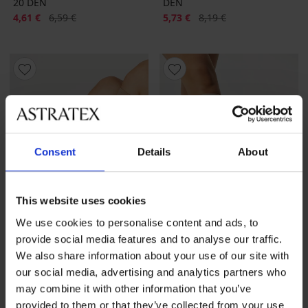
20 DEN
DEN
Popust
Prvobitna cijena
Popust
Prvobitna cijena
4,61 €
6,59 €
5,73 €
8,19 €
Consent
Details
About
This website uses cookies
We use cookies to personalise content and ads, to
provide social media features and to analyse our traffic.
-30%
-30%
We also share information about your use of our site with
our social media, advertising and analytics partners who
may combine it with other information that you’ve
5PACK Najlon dokoljenke 20
2 PACK dokoljenki Plus Size
provided to them or that they’ve collected from your use