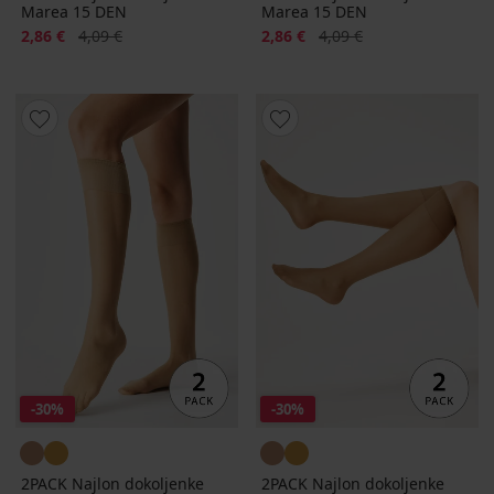
Marea 15 DEN
Marea 15 DEN
Popust
Prvobitna cijena
Popust
Prvobitna cijena
2,86 €
4,09 €
2,86 €
4,09 €
-30%
-30%
2PACK Najlon dokoljenke
2PACK Najlon dokoljenke