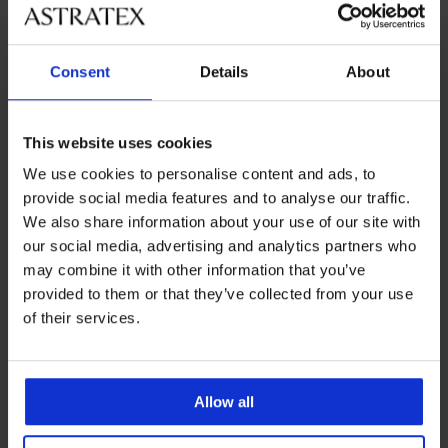
Consent
Details
About
-30%
This website uses cookies
We use cookies to personalise content and ads, to
Tange MEN-A
3 PACK tanga gaćica MEN-A
provide social media features and to analyse our traffic.
Popust
Prvobitna cijena
5,73 €
8,19 €
21,99 €
We also share information about your use of our site with
our social media, advertising and analytics partners who
may combine it with other information that you’ve
provided to them or that they’ve collected from your use
of their services.
Allow all