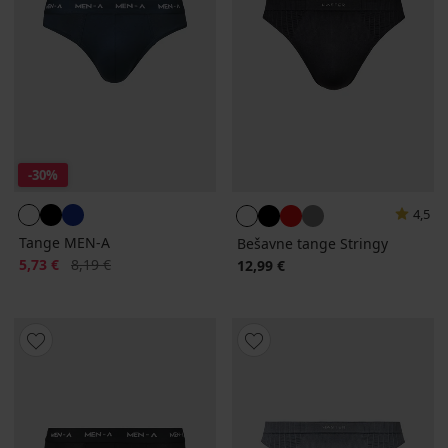
-30%
4,5
Tange MEN-A
Bešavne tange Stringy
Popust
Prvobitna cijena
5,73 €
8,19 €
12,99 €