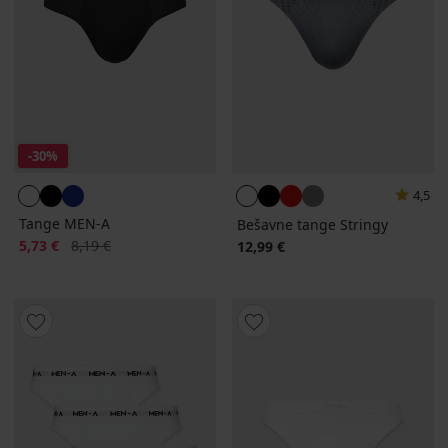
-30%
4,5
Tange MEN-A
Bešavne tange Stringy
Popust
Prvobitna cijena
5,73 €
8,19 €
12,99 €