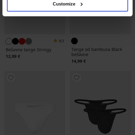
Customize
4,5
Tange od bambusa Black
Bešavne tange Stringy
bešavne
12,99 €
14,99 €