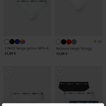
4,5
3 PACK tanga gaćica MEN-A
Bešavne tange Stringy
21,99 €
12,99 €