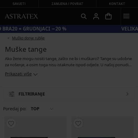
SAVJETI
ZAMJENA I POVRAT
KONTAKT
KOD BRA20 = GRUDNJACI −20 %
Muško donje rublje
Muške tange
Ako žene mogu nositi tange, zašto ne bi i muškarci? Tange su udobne
za nošenje, a osim toga nisu istaknute ispod odjeće. U našoj ponudi
ćete pronaći muške bešavne tange i tange s bambusovim vlaknima.
Prikazati više
Bambus je kao tekstilni materijal mekan, prozračan i ugodno
fleksibilan. Osim toga, može ukloniti vlagu s kože, djeluje
antibakterijski i upija mirise. Ako želite isprobati muške tange,
FILTRIRANJE
zaboravite na predrasude i jednostavno ih nabavite i testirajte sami.
Poredaj po:
TOP