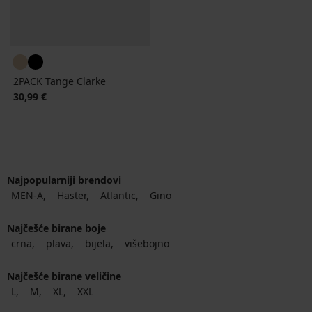
2PACK Tange Clarke
30,99 €
Najpopularniji brendovi
MEN-A
Haster
Atlantic
Gino
Najčešće birane boje
crna
plava
bijela
višebojno
Najčešće birane veličine
L
M
XL
XXL