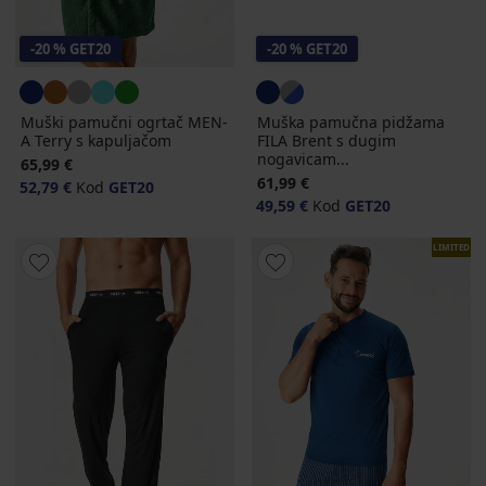
-20 % GET20
-20 % GET20
Muški pamučni ogrtač MEN-
Muška pamučna pidžama
A Terry s kapuljačom
FILA Brent s dugim
nogavicam...
65,99 €
61,99 €
52,79 €
Kod
GET20
49,59 €
Kod
GET20
LIMITED