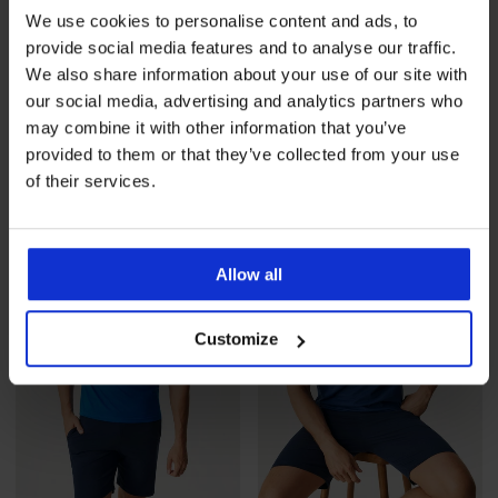
-20 % GET20
-20 % GET20
We use cookies to personalise content and ads, to
provide social media features and to analyse our traffic.
We also share information about your use of our site with
Muška pamučna pidžama
Muška pamučna pidžama
our social media, advertising and analytics partners who
Surf s kratkim nogavicama
Charlie s kratkim
nogavicama
may combine it with other information that you’ve
45,99 €
32,99 €
36,79 €
Kod
GET20
provided to them or that they’ve collected from your use
26,39 €
Kod
GET20
of their services.
LIMITED
LIMITED
Allow all
Customize