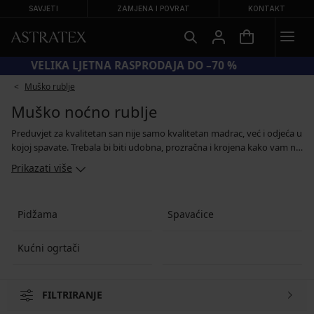
SAVJETI
ZAMJENA I POVRAT
KONTAKT
VELIKA LJETNA RASPRODAJA DO –70 %
Muško rublje
Muško noćno rublje
Preduvjet za kvalitetan san nije samo kvalitetan madrac, već i odjeća u
kojoj spavate. Trebala bi biti udobna, prozračna i krojena kako vam ne
bi ograničavala kretanje. U našoj ponudi ćete pronaći klasične
Prikazati više
pidžame s dugim rukavima, komplete majica s kratkim rukavima i
hlače ili kratke hlače za spavanje, kao i muške spavaćice. Za vas
odabiremo kvalitetne materijale koji omogućavaju koži da diše i
Pidžama
Spavaćice
ugodne krojeve u kojima ćete se osjećati kao u pamuku.
Kućni ogrtači
FILTRIRANJE