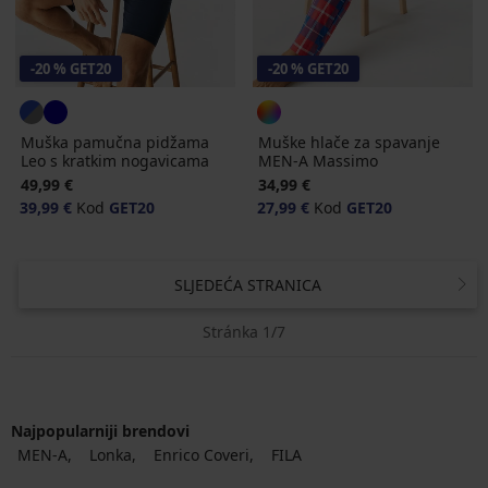
-20 % GET20
-20 % GET20
Muška pamučna pidžama
Muške hlače za spavanje
Leo s kratkim nogavicama
MEN-A Massimo
49,99 €
34,99 €
39,99 €
Kod
GET20
27,99 €
Kod
GET20
SLJEDEĆA STRANICA
Stránka 1/7
Najpopularniji brendovi
MEN-A
Lonka
Enrico Coveri
FILA