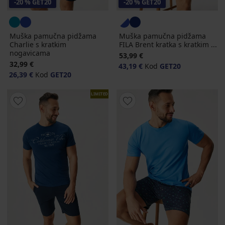
-20 % GET20
-20 % GET20
Muška pamučna pidžama
Muška pamučna pidžama
Charlie s kratkim
FILA Brent kratka s kratkim ...
nogavicama
53,99 €
32,99 €
43,19 €
Kod
GET20
26,39 €
Kod
GET20
LIMITED