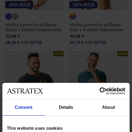
-20 % GET20
-20 % GET20
Muška pamučna pidžama
Muška pamučna pidžama
Ethan s kratkim nogavicama
Kolo s kratkim nogavicama
32,99 €
45,99 €
26,39 €
Kod
GET20
36,79 €
Kod
GET20
LIMITED
LIMITED
Consent
Details
About
This website uses cookies