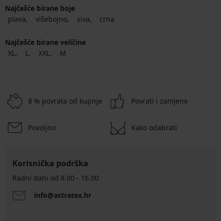
Najčešće birane boje
plava
višebojno
siva
crna
Najčešće birane veličine
XL
L
XXL
M
8 % povrata od kupnje
Povrati i zamjene
Povoljno
Kako odabrati
Korisnička podrška
Radni dani od 8.00 - 16.00
info@astratex.hr