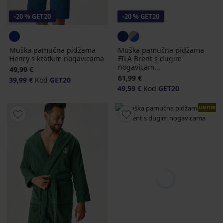
-20 % GET20
-20 % GET20
Muška pamučna pidžama
Muška pamučna pidžama
Henry s kratkim nogavicama
FILA Brent s dugim
nogavicam...
49,99 €
61,99 €
39,99 €
Kod
GET20
49,59 €
Kod
GET20
LIMITED