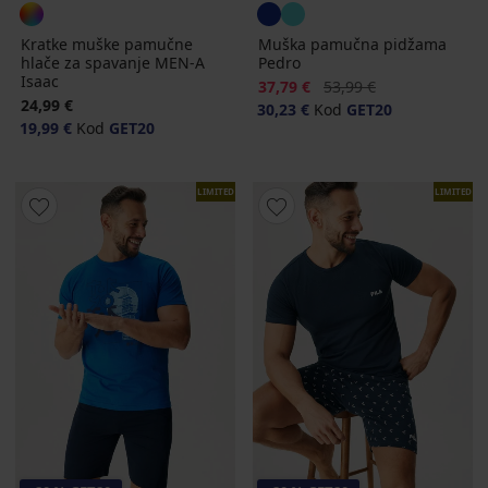
Kratke muške pamučne
Muška pamučna pidžama
hlače za spavanje MEN-A
Pedro
Isaac
Popust
Prvobitna cijena
37,79 €
53,99 €
24,99 €
30,23 €
Kod
GET20
19,99 €
Kod
GET20
LIMITED
LIMITED