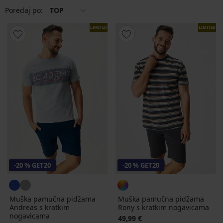
Poredaj po:
TOP
LIMITED
LIMITED
-20 % GET20
-20 % GET20
Muška pamučna pidžama
Muška pamučna pidžama
Andreas s kratkim
Rony s kratkim nogavicama
nogavicama
49,99 €