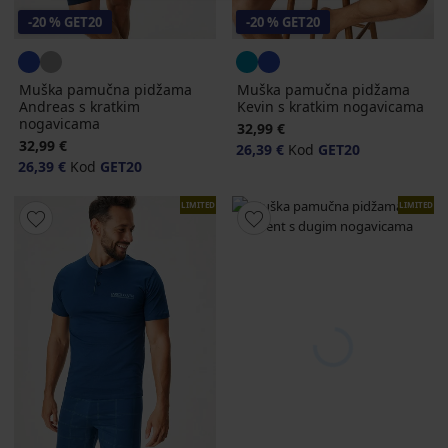
-20 % GET20
-20 % GET20
Muška pamučna pidžama
Muška pamučna pidžama
Andreas s kratkim
Kevin s kratkim nogavicama
nogavicama
32,99 €
32,99 €
26,39 €
Kod
GET20
26,39 €
Kod
GET20
LIMITED
LIMITED