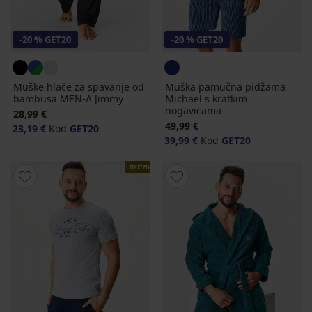
-20 % GET20
-20 % GET20
Muške hlače za spavanje od
Muška pamučna pidžama
bambusa MEN-A Jimmy
Michael s kratkim
nogavicama
28,99 €
49,99 €
23,19 €
Kod
GET20
39,99 €
Kod
GET20
LIMITED