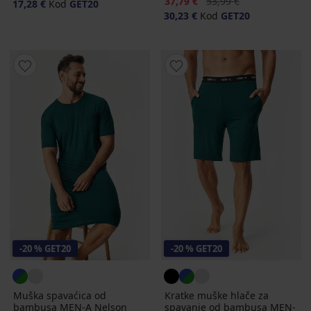
Popust
Prvobitna cijena
37,79 €
53,99 €
17,28 €
Kod
GET20
30,23 €
Kod
GET20
-20 % GET20
-20 % GET20
Muška spavaćica od
Kratke muške hlače za
bambusa MEN-A Nelson
spavanje od bambusa MEN-