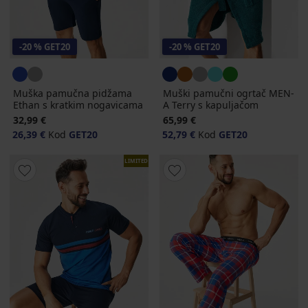
-20 % GET20
-20 % GET20
Muška pamučna pidžama
Muški pamučni ogrtač MEN-
Ethan s kratkim nogavicama
A Terry s kapuljačom
32,99 €
65,99 €
26,39 €
Kod
GET20
52,79 €
Kod
GET20
LIMITED