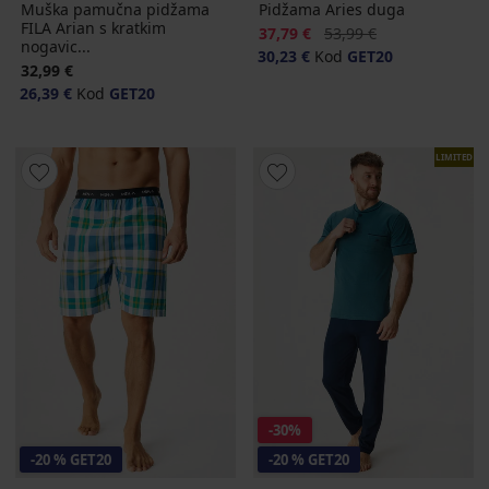
Muška pamučna pidžama
Pidžama Aries duga
FILA Arian s kratkim
Popust
Prvobitna cijena
37,79 €
53,99 €
nogavic...
30,23 €
Kod
GET20
32,99 €
26,39 €
Kod
GET20
LIMITED
-30%
-20 % GET20
-20 % GET20