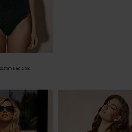
 kostim Bao Gold
jena