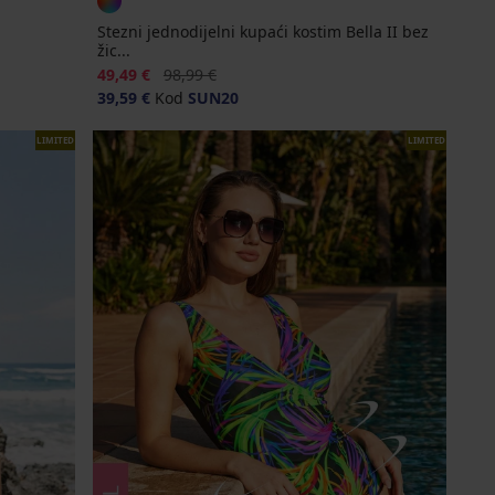
Stezni jednodijelni kupaći kostim Bella II bez
žic...
Popust
Prvobitna cijena
49,49 €
98,99 €
39,59 €
Kod
SUN20
LIMITED
LIMITED