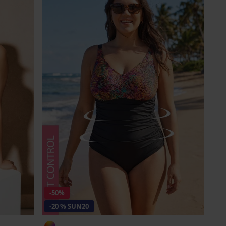
-50%
-20 % SUN20