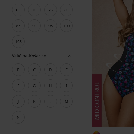
65
70
75
80
85
90
95
100
105
Veličina-Košarice
B
C
D
E
F
G
H
I
J
K
L
M
N