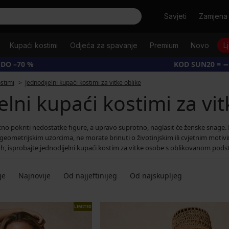
Tražiti
Savjeti
Zamjena 
Kupaći kostimi
Odjeća za spavanje
Premium
Novo
L
 DO –70 %
KOD SUN20 = −
ostimi
Jednodijelni kupaći kostimi za vitke oblike
elni kupaći kostimi za vit
tno pokriti nedostatke figure, a upravo suprotno, naglasit će ženske snage
i geometrijskim uzorcima, ne morate brinuti o životinjskim ili cvjetnim moti
 isprobajte jednodijelni kupaći kostim za vitke osobe s oblikovanom podstavom
je
Najnovije
Od najjeftinijeg
Od najskupljeg
LIMITED