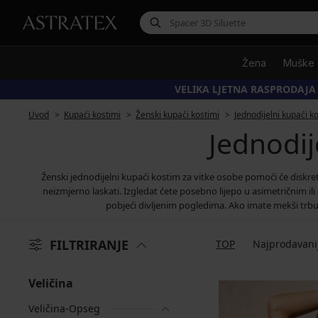
Žena
Muške
VELIKA LJETNA RASPRODAJA
Uvod
Kupaći kostimi
Ženski kupaći kostimi
Jednodijelni kupaći k
Jednodij
Ženski jednodijelni kupaći kostim za vitke osobe pomoći će diskre
neizmjerno laskati. Izgledat ćete posebno lijepo u asimetričnim il
pobjeći divljenim pogledima. Ako imate mekši trbuh,
FILTRIRANJE
TOP
Najprodavani
Veličina
Veličina-Opseg