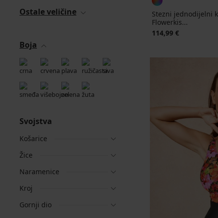
Ostale veličine
Stezni jednodijelni 
Flowerkis...
114,99 €
Boja
Svojstva
Košarice
Žice
Naramenice
Kroj
Gornji dio