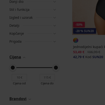
Donji dio
Stil i funkcija
Izgled i uzorak
-50%
Detalji
-20 % SUN20
Kopčanje
Prigoda
Jednodijelni kupaći
Popust
Prvobitna ci
53,49 €
106,99 €
Cijena
42,79 €
Kod
SUN20
Cijena od
Cijena do
Brandovi