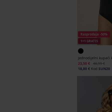
Rasprodaja
-50%
1+1 GRATIS
Jednodijelni kupaći
Popust
Prvobitna ci
23,50 €
46,99 €
18,80 €
Kod
SUN20