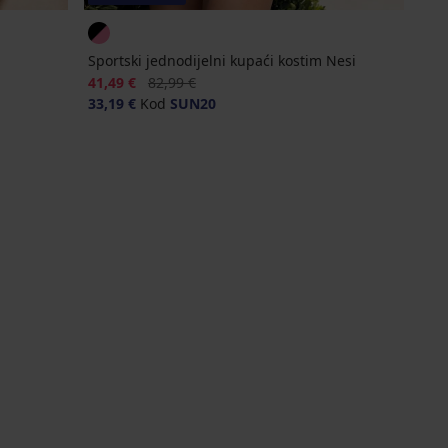
Sportski jednodijelni kupaći kostim Nesi
Popust
Prvobitna cijena
41,49 €
82,99 €
33,19 €
Kod
SUN20