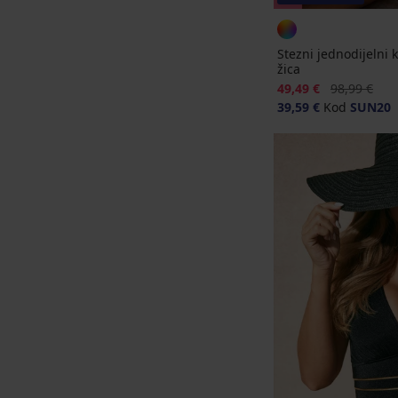
Stezni jednodijelni 
žica
Popust
Prvobitna ci
49,49 €
98,99 €
39,59 €
Kod
SUN20