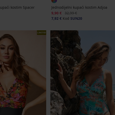
kupaći kostim Spacer
Jednodijelni kupaći kostim Adjoa
Popust
Prvobitna cijena
9,90 €
32,99 €
7,92 €
Kod
SUN20
LIMITED