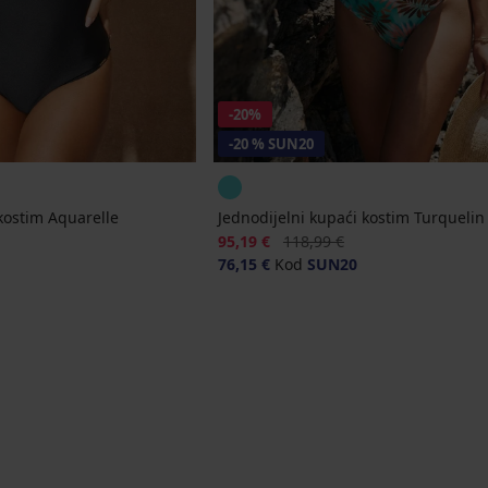
-20%
-20 % SUN20
 kostim Aquarelle
Jednodijelni kupaći kostim Turquelin
jena
Popust
Prvobitna cijena
95,19 €
118,99 €
76,15 €
Kod
SUN20