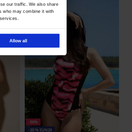
se our traffic. We also share
ers who may combine it with
 services.
Allow all
-50%
-20 % SUN20