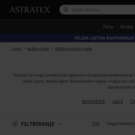
Žena
Muške
VELIKA LJETNA RASPRODAJA
Uvod
Muško rublje
Muško sportsko rublje
Da biste se mogli usredotočiti uglavnom na sportske performanse, na
hlače i gaće, muške tajice i funkcionalne majice i majice bez r
bambusovim vlak
BOKSERICE
GAĆE
Č
FILTRIRANJE
TOP
Najprodavani