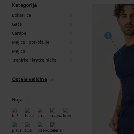
Kategorija
Bokserice
Gaće
Čarape
Majice i potkošulje
Majice
Trenirke i kratke hlače
Ostale veličine
Boja