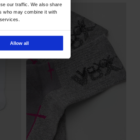
se our traffic. We also share
ers who may combine it with
 services.
Allow all