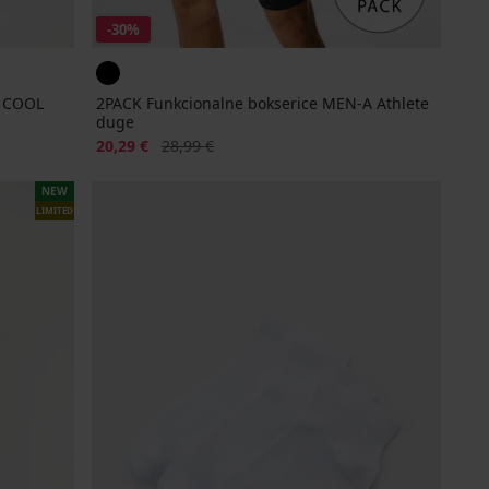
-30%
A COOL
2PACK Funkcionalne bokserice MEN-A Athlete
duge
Popust
Prvobitna cijena
20,29 €
28,99 €
NEW
LIMITED