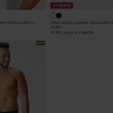
2+1 GRATIS
ktom hlađenja MEN-A
3PACK Muške sportske čarape MEN-A
visoke
10,99 €
akcija
2+1 GRATIS
LIMITED