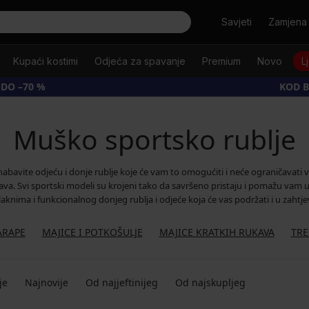
Tražiti
Savjeti
Zamjena 
Kupaći kostimi
Odjeća za spavanje
Premium
Novo
L
 DO –70 %
KOD B
Muško sportsko rublje
bavite odjeću i donje rublje koje će vam to omogućiti i neće ograničavati v
ukava. Svi sportski modeli su krojeni tako da savršeno pristaju i pomažu vam 
nima i funkcionalnog donjeg rublja i odjeće koja će vas podržati i u zahtje
ARAPE
MAJICE I POTKOŠULJE
MAJICE KRATKIH RUKAVA
TRE
je
Najnovije
Od najjeftinijeg
Od najskupljeg