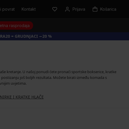
i povrat
Kontakt
Prijava
Košarica
jetna rasprodaja
RA20 = GRUDNJACI −20 %
aše kretanje. U našoj ponudi ćete pronaći sportske bokserice, kratke
u postizanju još boljih rezultata. Možete birati između komada s
vnijim uvjetima.
NIRKE I KRATKE HLAČE