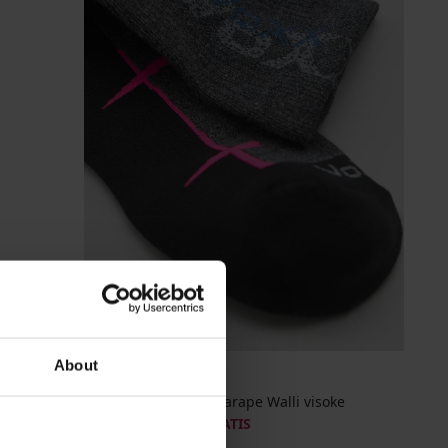
2+1 GRATIS
About
Sportske pamučne čarape Walli visoke
6,19 €
akcija
2+1 GRATIS