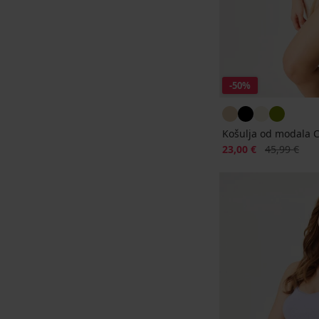
-50%
Košulja od modala C
Popust
Prvobitna ci
23,00 €
45,99 €