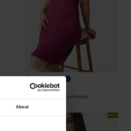
BESTSELLER
Spavaćica Signature Avril kratka
32,99 €
About
LIMITED
LIMITED