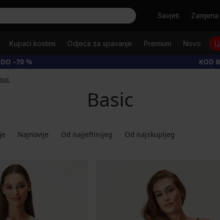
Tražiti
Savjeti
Zamjena 
Kupaći kostimi
Odjeća za spavanje
Premium
Novo
L
 DO –70 %
KOD B
asic
Basic
je
Najnovije
Od najjeftinijeg
Od najskupljeg