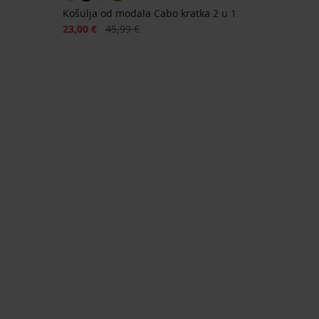
Košulja od modala Cabo kratka 2 u 1
Popust
Prvobitna cijena
23,00 €
45,99 €