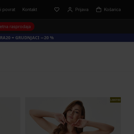
i povrat
Kontakt
Prijava
Košarica
jetna rasprodaja
RA20 = GRUDNJACI −20 %
LIMITED