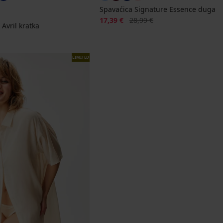
Spavaćica Signature Essence duga
Popust
Prvobitna cijena
17,39 €
28,99 €
Avril kratka
LIMITED