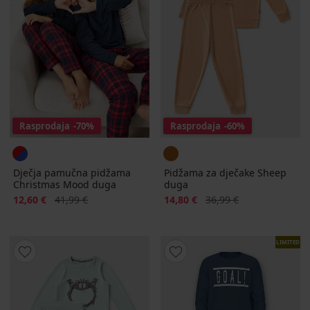
Rasprodaja
-70%
Rasprodaja
-60%
Dječja pamučna pidžama
Pidžama za dječake Sheep
Christmas Mood duga
duga
Popust
Prvobitna cijena
Popust
Prvobitna cijena
12,60 €
41,99 €
14,80 €
36,99 €
LIMITED