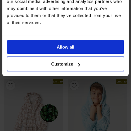
our social media, advertising and analytics partners who
may combine it with other information that you’ve
provided to them or that they’ve collected from your use
of their services.
Rasprodaja
-70%
Rasprodaja
-70%
Allow all
3PACK Bokserice za dječake
3PACK Pamučne gaće za
Universe
dječake Royal
Customize
Popust
Prvobitna cijena
Popust
Prvobitna cijena
6,00 €
19,99 €
4,50 €
14,99 €
LIMITED
LIMITED