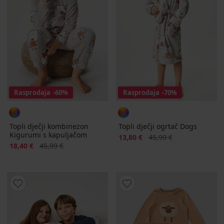
Rasprodaja
-60%
Rasprodaja
-70%
Topli dječji kombinezon
Topli dječji ogrtač Dogs
Kigurumi s kapuljačom
Popust
Prvobitna cijena
13,80 €
45,99 €
Popust
Prvobitna cijena
18,40 €
45,99 €