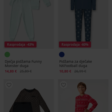
Rasprodaja
-43%
Rasprodaja
-60%
Dječja pidžama Funny
Pidžama za dječake
Monster duga
NKFootball duga
Popust
Prvobitna cijena
Popust
Prvobitna cijena
14,80 €
25,89 €
10,80 €
26,99 €