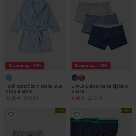
Rasprodaja
-70%
Rasprodaja
-70%
Topli ogrtač za dječake Blue
3PACK Bokserice za dječake
s kapuljačom
Space
Popust
Prvobitna cijena
Popust
Prvobitna cijena
15,30 €
50,99 €
6,90 €
22,99 €
LIMITED
LIMITED