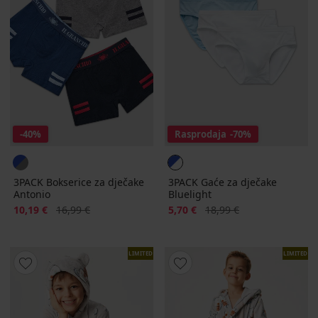
-40%
Rasprodaja
-70%
3PACK Bokserice za dječake
3PACK Gaće za dječake
Antonio
Bluelight
Popust
Prvobitna cijena
Popust
Prvobitna cijena
10,19 €
16,99 €
5,70 €
18,99 €
LIMITED
LIMITED