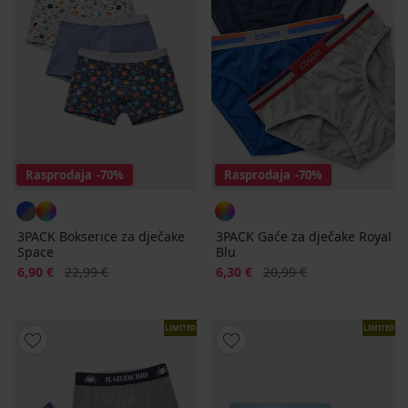
Rasprodaja
-70%
Rasprodaja
-70%
3PACK Bokserice za dječake
3PACK Gaće za dječake Royal
Space
Blu
Popust
Prvobitna cijena
Popust
Prvobitna cijena
6,90 €
22,99 €
6,30 €
20,99 €
LIMITED
LIMITED