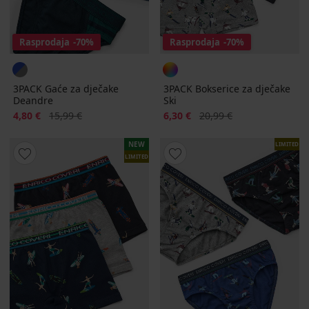
Rasprodaja
-70%
Rasprodaja
-70%
3PACK Gaće za dječake
3PACK Bokserice za dječake
Deandre
Ski
Popust
Prvobitna cijena
Popust
Prvobitna cijena
4,80 €
15,99 €
6,30 €
20,99 €
NEW
LIMITED
LIMITED