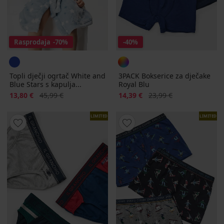
Rasprodaja
-70%
-40%
Topli dječji ogrtač White and
3PACK Bokserice za dječake
Blue Stars s kapulja...
Royal Blu
Popust
Prvobitna cijena
Popust
Prvobitna cijena
13,80 €
45,99 €
14,39 €
23,99 €
LIMITED
LIMITED