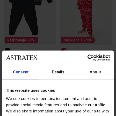
Rasprodaja
-60%
Rasprodaja
-70%
Pidžama za dječake Charlie
Topla dječja pidžama Nordic
duga
duga
Popust
Prvobitna cijena
Popust
Prvobitna cijena
12,80 €
31,99 €
12,60 €
41,99 €
Consent
Details
About
LIMITED
This website uses cookies
We use cookies to personalise content and ads, to
provide social media features and to analyse our traffic.
We also share information about your use of our site with