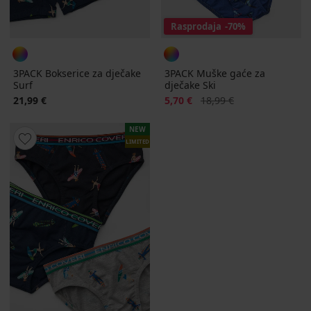
Rasprodaja
-70%
3PACK Bokserice za dječake
3PACK Muške gaće za
Surf
dječake Ski
Popust
Prvobitna cijena
21,99 €
5,70 €
18,99 €
NEW
LIMITED