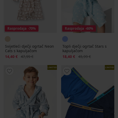
Rasprodaja
-70%
Rasprodaja
-60%
Svijetleći dječji ogrtač Neon
Topli dječji ogrtač Stars s
Cats s kapuljačom
kapuljačom
Popust
Prvobitna cijena
Popust
Prvobitna cijena
14,40 €
47,99 €
18,40 €
45,99 €
LIMITED
LIMITED