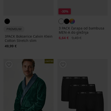
-30%
3 PACK čarapa od bambusa
PREMIUM
MEN-A do gležnja
3PACK Bokserice Calvin Klein
Popust
Prvobitna cijena
6,64 €
9,49 €
Cotton Stretch slim
49,99 €
LIMITED