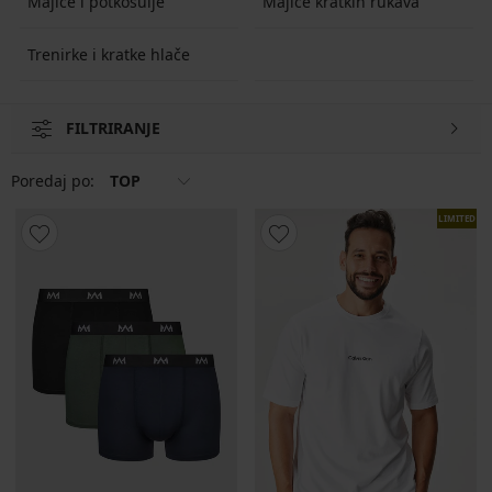
Majice i potkošulje
Majice kratkih rukava
Trenirke i kratke hlače
FILTRIRANJE
Poredaj po:
TOP
LIMITED