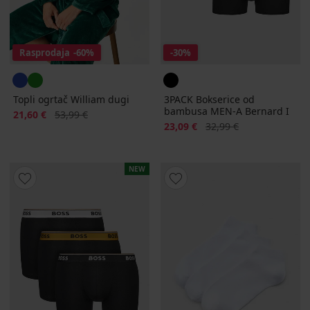
Rasprodaja
-60%
-30%
Topli ogrtač William dugi
3PACK Bokserice od
bambusa MEN-A Bernard I
Popust
Prvobitna cijena
21,60 €
53,99 €
Popust
Prvobitna cijena
23,09 €
32,99 €
NEW