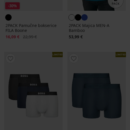
-30%
2PACK Pamučne bokserice
2PACK Majica MEN-A
FILA Boone
Bamboo
Popust
Prvobitna cijena
16,09 €
22,99 €
53,99 €
LIMITED
LIMITED