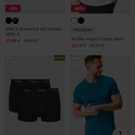
-30%
-40%
3PACK Bokserice od modala
PREMIUM
MEN-A
Muška majica Calvin Klein
Popust
Prvobitna cijena
25,89 €
36,99 €
Popust
Prvobitna cijena
22,19 €
36,99 €
LIMITED