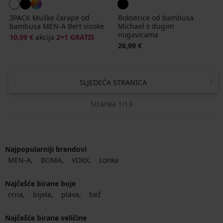
3PACK Muške čarape od
Bokserice od bambusa
bambusa MEN-A Bert visoke
Michael s dugim
nogavicama
10,99 €
akcija
2+1 GRATIS
26,99 €
SLJEDEĆA STRANICA
Stránka 1/13
Najpopularniji brendovi
MEN-A
BOMA
VOXX
Lonka
Najčešće birane boje
crna
bijela
plava
bež
Najčešće birane veličine