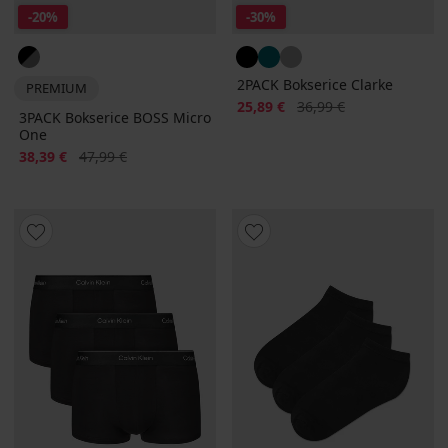
-20%
-30%
2PACK Bokserice Clarke
PREMIUM
Popust
Prvobitna cijena
25,89 €
36,99 €
3PACK Bokserice BOSS Micro
One
Popust
Prvobitna cijena
38,39 €
47,99 €