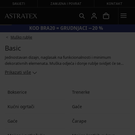
SAVJETI
ZAMJENA I POVRAT
KONTAKT
KOD BRA20 = GRUDNJACI −20 %
Muško rublje
Basic
Jednostavan dizajn, naglasak na funkcionalnosti i minimum
dekorativnih elemenata. Muška odjeća i donje rublje svidjet će se
svakom muškarcu koji u modi ne podnosi prepoznatljive komade. U
Prikazati više
našoj ponudi ćete pronaći osnovne muške bokserice, gaćice, čarape,
ali i majice ili dukserice. Možete birati između mnogih krojeva, boja i
veličina. Ako očekujete da je odjeća ugodna za nošenje, zasigurno ćete
Bokserice
Trenerke
odabrati među osnovnim modelima.
Kućni ogrtači
Gaće
Gaće
Čarape