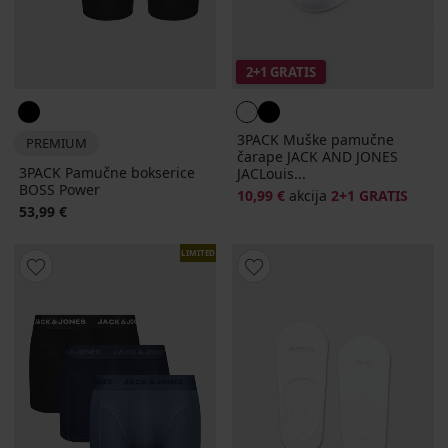
2+1 GRATIS
3PACK Muške pamučne
PREMIUM
čarape JACK AND JONES
3PACK Pamučne bokserice
JACLouis...
BOSS Power
10,99 €
akcija
2+1 GRATIS
53,99 €
LIMITED