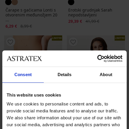
Čarape s gaćicama Lonti s
Erotski grudnjak Sarah
otvorenim međunožjem 20
nepodstavljeni
...
Popust
Prvobitna cijena
29,39 €
41,99 €
Popust
Prvobitna cijena
6,29 €
8,99 €
LIMITED
LIMITED
Consent
Details
About
This website uses cookies
We use cookies to personalise content and ads, to
provide social media features and to analyse our traffic.
-30%
We also share information about your use of our site with
our social media, advertising and analytics partners who