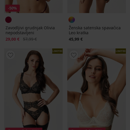
-50%
Zavodljivi grudnjak Olivia
Ženska satenska spavaćica
nepodstavljeni
Leo kratka
Popust
Prvobitna cijena
29,00 €
57,99 €
45,99 €
LIMITED
LIMITED