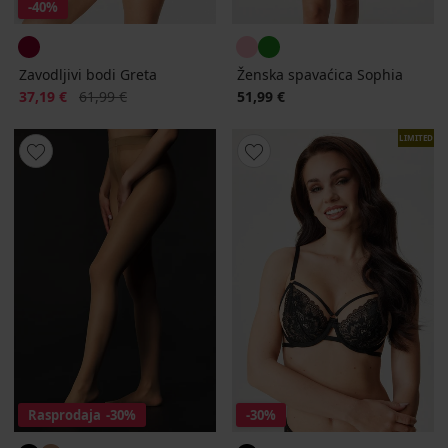
-40%
Zavodljivi bodi Greta
Ženska spavaćica Sophia
Popust
Prvobitna cijena
37,19 €
61,99 €
51,99 €
LIMITED
Rasprodaja
-30%
-30%