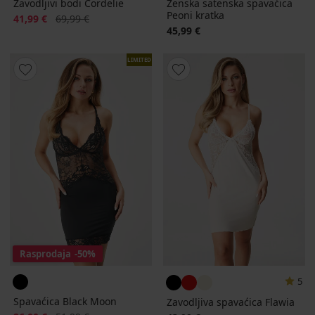
Zavodljivi bodi Cordelie
Ženska satenska spavaćica
Peoni kratka
Popust
Prvobitna cijena
41,99 €
69,99 €
45,99 €
LIMITED
Rasprodaja
-50%
5
Spavaćica Black Moon
Zavodljiva spavaćica Flawia