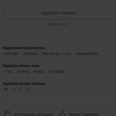
SLJEDEĆA STRANICA
Stránka 1/5
Najpopularniji brendovi
Astratex
Passion
Dkaren Sp. z o.o.
Hunkemöller
Najčešće birane boje
crna
crvena
bijela
ružičasta
Najčešće birane veličine
M
L
S
XL
8 % povrata od kupnje
Povrati i zamjene