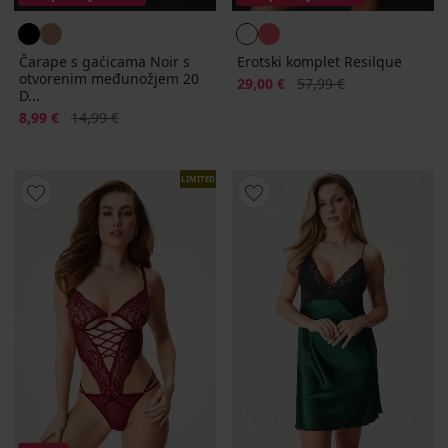
Čarape s gaćicama Noir s
Erotski komplet Resilque
otvorenim međunožjem 20
Popust
Prvobitna cijena
29,00 €
57,99 €
D...
Popust
Prvobitna cijena
8,99 €
14,99 €
LIMITED