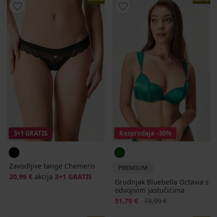
3+1 GRATIS
Rasprodaja
-30%
Zavodljive tange Chemeris
PREMIUM
20,99 €
akcija
3+1 GRATIS
Grudnjak Bluebella Octavia s
odvojivim jastučićima
Popust
Prvobitna cijena
51,79 €
73,99 €