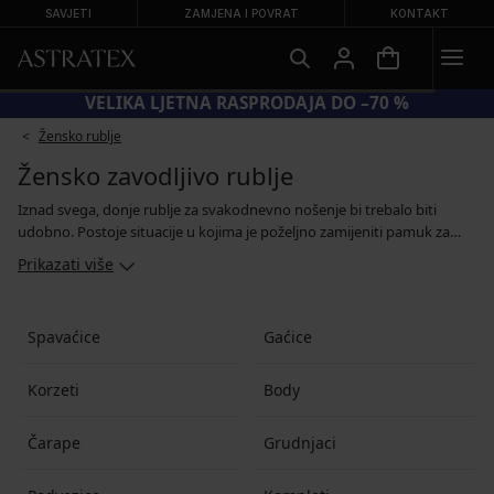
SAVJETI
ZAMJENA I POVRAT
KONTAKT
KOD SUN20 = −20 % NA SNIŽENE KUPAĆE KOSTIME
Žensko rublje
Žensko zavodljivo rublje
Iznad svega, donje rublje za svakodnevno nošenje bi trebalo biti
udobno. Postoje situacije u kojima je poželjno zamijeniti pamuk za
finu čipku, zavodljivi saten, prozirni til i profinjene krojeve. Žensko
Prikazati više
zavodljivo donje rublje može biti sasvim pristojno i vrlo hrabro. Na
vama je koliko mašte pružite svom kolegi. U našoj ćete ponudi
pronaći zavodljive grudnjake i gaćice, pojaseve s podvezicama s
Spavaćice
Gaćice
čarapama, zavodljive setove i mrežaste čarape koje otkrivaju više
nego što pokrivaju.
Korzeti
Body
Čarape
Grudnjaci