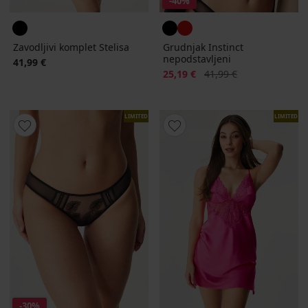
-40%
Zavodljivi komplet Stelisa
Grudnjak Instinct
nepodstavljeni
41,99 €
Popust
Prvobitna cijena
25,19 €
41,99 €
LIMITED
LIMITED
-30%