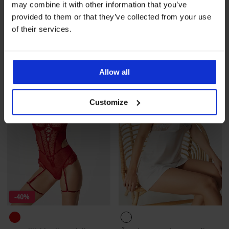
may combine it with other information that you’ve
Zavodljive gaćice Sarah s
Zavodljivi komplet Donna
provided to them or that they’ve collected from your use
otvorenim međunožjem
Dream I
of their services.
Popust
Prvobitna cijena
15,39 €
21,99 €
51,99 €
LIMITED
LIMITED
Allow all
Customize
-40%