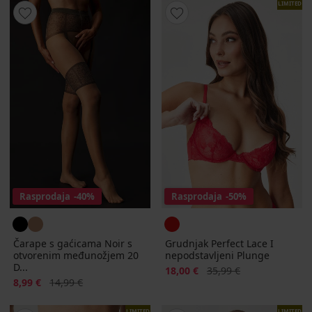
LIMITED
Rasprodaja
-40%
Rasprodaja
-50%
Čarape s gaćicama Noir s
Grudnjak Perfect Lace I
otvorenim međunožjem 20
nepodstavljeni Plunge
D...
Popust
Prvobitna cijena
18,00 €
35,99 €
Popust
Prvobitna cijena
8,99 €
14,99 €
LIMITED
LIMITED