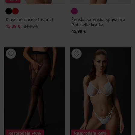
Klasične gaćice Instinct
Ženska satenska spavaćica
Gabrielle kratka
Popust
Prvobitna cijena
15,39 €
21,99 €
45,99 €
Rasprodaja
-40%
Rasprodaja
-50%