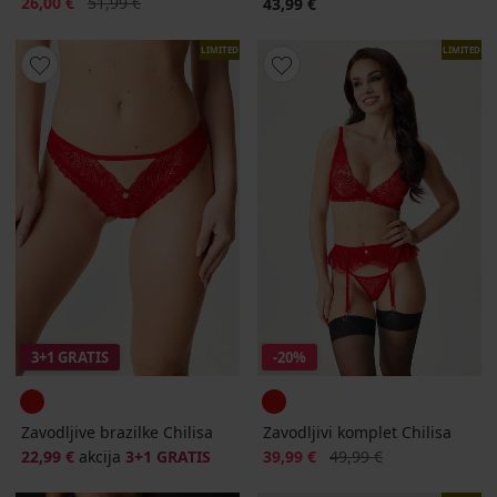
Popust
Prvobitna cijena
26,00 €
51,99 €
43,99 €
LIMITED
LIMITED
3+1 GRATIS
-20%
Zavodljive brazilke Chilisa
Zavodljivi komplet Chilisa
Popust
Prvobitna cijena
22,99 €
akcija
3+1 GRATIS
39,99 €
49,99 €