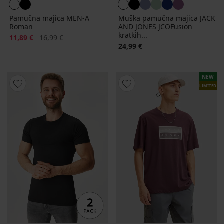
Pamučna majica MEN-A
Muška pamučna majica JACK
Roman
AND JONES JCOFusion
kratkih...
Popust
Prvobitna cijena
11,89 €
16,99 €
24,99 €
NEW
LIMITED