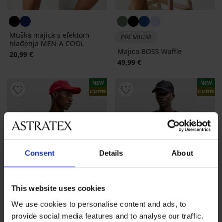
Muška majica s efektom
PREMIUM
hlađenja MEN-A COOL
Majica BOSS Waffle
20,99 €
49,99 €
NEW
NEW
LIMITED
LIMITED
Consent
Details
About
This website uses cookies
We use cookies to personalise content and ads, to
provide social media features and to analyse our traffic.