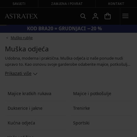
SAVJETI
ZAMJENA I POVRAT
KONTAKT
KOD BRA20 = GRUDNJACI −20 %
Muško rublje
Muška odjeća
Udobna, moderna i praktična. Muška odjeća iz naše ponude nudi
upravo to. Kao osnovu svoje garderobe odaberite majice, potkošulje i
majice bez rukava. Za opuštanje kod kuće najbolje su pamučne
Prikazati više
trenirke.
Majice kratkih rukava
Majice i potkošulje
Dukserice i jakne
Trenirke
Kućna odjeća
Sportski