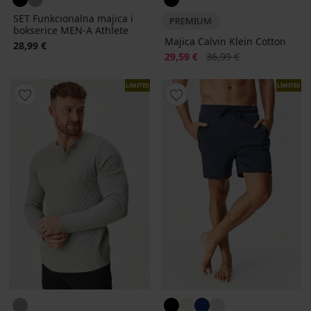
SET Funkcionalna majica i
PREMIUM
bokserice MEN-A Athlete
Majica Calvin Klein Cotton
28,99 €
Popust
Prvobitna cijena
29,59 €
36,99 €
LIMITED
LIMITED