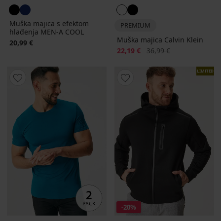
Muška majica s efektom
PREMIUM
hlađenja MEN-A COOL
Muška majica Calvin Klein
20,99 €
Popust
Prvobitna cijena
22,19 €
36,99 €
LIMITED
-20%