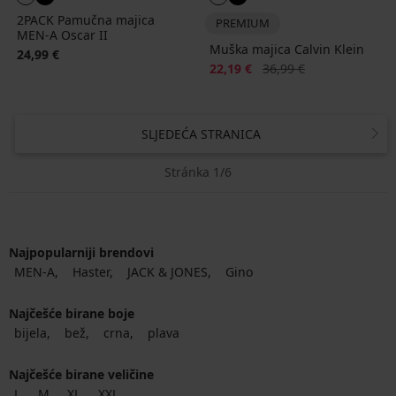
2PACK Pamučna majica
PREMIUM
MEN-A Oscar II
Muška majica Calvin Klein
24,99 €
Popust
Prvobitna cijena
22,19 €
36,99 €
SLJEDEĆA STRANICA
Stránka 1/6
Najpopularniji brendovi
MEN-A
Haster
JACK & JONES
Gino
Najčešće birane boje
bijela
bež
crna
plava
Najčešće birane veličine
L
M
XL
XXL