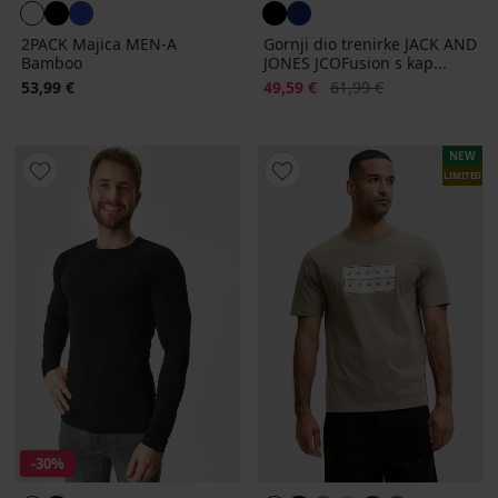
2PACK Majica MEN-A
Gornji dio trenirke JACK AND
Bamboo
JONES JCOFusion s kap...
Popust
Prvobitna cijena
53,99 €
49,59 €
61,99 €
NEW
LIMITED
-30%