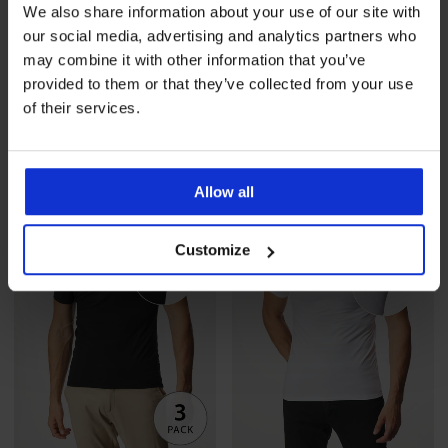
We also share information about your use of our site with
our social media, advertising and analytics partners who
may combine it with other information that you’ve
Muška pamučna majica JACK
Muška pamučna majica JACK
AND JONES JCOFusion
AND JONES JCOFusion
provided to them or that they’ve collected from your use
kratkih...
kratkih...
of their services.
24,99 €
24,99 €
Allow all
Customize