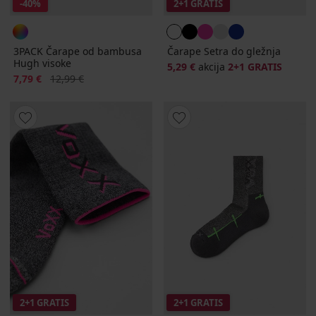
-40%
2+1 GRATIS
3PACK Čarape od bambusa
Čarape Setra do gležnja
Hugh visoke
5,29 €
akcija
2+1 GRATIS
Popust
Prvobitna cijena
7,79 €
12,99 €
2+1 GRATIS
2+1 GRATIS