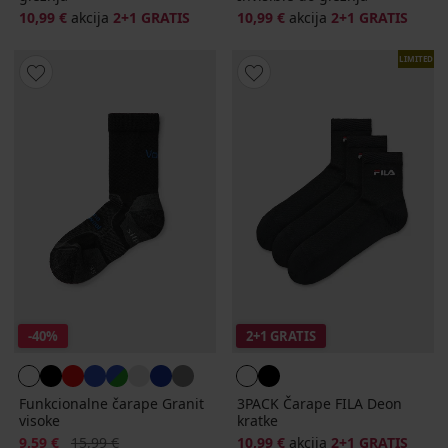
10,99 €
akcija
2+1 GRATIS
10,99 €
akcija
2+1 GRATIS
LIMITED
-40%
2+1 GRATIS
Funkcionalne čarape Granit
3PACK Čarape FILA Deon
visoke
kratke
Popust
Prvobitna cijena
9,59 €
15,99 €
10,99 €
akcija
2+1 GRATIS