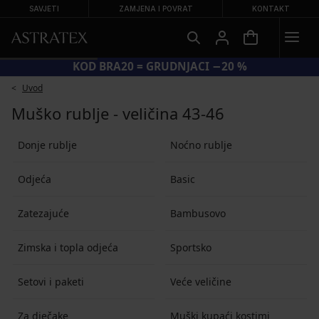
SAVJETI
ZAMJENA I POVRAT
KONTAKT
KOD BRA20 = GRUDNJACI −20 %
Uvod
Muško rublje - veličina 43-46
Donje rublje
Noćno rublje
Odjeća
Basic
Zatezajuće
Bambusovo
Zimska i topla odjeća
Sportsko
Setovi i paketi
Veće veličine
Za dječake
Muški kupaći kostimi