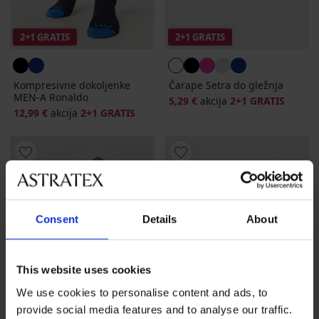
2+1 GRATIS
2+1 GRATIS
Kompresivne dokoljenke
Čarape Setra do gležnja
MEN-A Ronaldo
5,29 €
akcija
2+1 GRATIS
12,99 €
akcija
2+1 GRATIS
Consent
Details
About
This website uses cookies
We use cookies to personalise content and ads, to
provide social media features and to analyse our traffic.