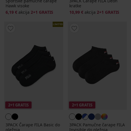
Sportske pamučne čarape
3PACK Čarape FILA Deon
Hawk visoke
kratke
6,19 €
akcija
2+1 GRATIS
10,99 €
akcija
2+1 GRATIS
LIMITED
2+1 GRATIS
2+1 GRATIS
3PACK Čarape FILA Basic do
3PACK Pamučne čarape FILA
gležnja
Invisible do gležnja