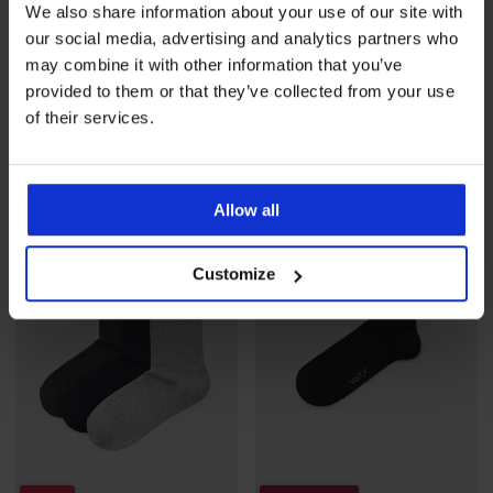
We also share information about your use of our site with
2+1 GRATIS
2+1 GRATIS
our social media, advertising and analytics partners who
may combine it with other information that you’ve
provided to them or that they’ve collected from your use
Sportske pamučne čarape
3PACK Čarape FILA visoke
of their services.
Walli visoke
9,49 €
akcija
2+1 GRATIS
6,19 €
akcija
2+1 GRATIS
LIMITED
Allow all
Customize