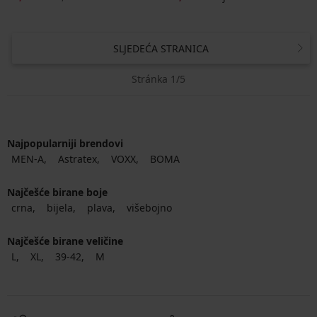
SLJEDEĆA STRANICA
Stránka 1/5
Najpopularniji brendovi
MEN-A
Astratex
VOXX
BOMA
Najčešće birane boje
crna
bijela
plava
višebojno
Najčešće birane veličine
L
XL
39-42
M