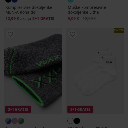
Kompresivne dokoljenke
Muške kompresivne
MEN-A Ronaldo
dokoljenke Lithe
Popust
Prvobitna cijena
12,99 €
akcija
2+1 GRATIS
9,09 €
12,99 €
LIMITED
2+1 GRATIS
2+1 GRATIS