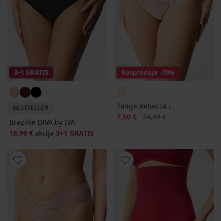
3+1 GRATIS
Rasprodaja
-70%
Tange Rebecca I
BESTSELLER
Popust
Prvobitna cijena
7,50 €
24,99 €
Brazilke DIVA by IVA
16,99 €
akcija
3+1 GRATIS