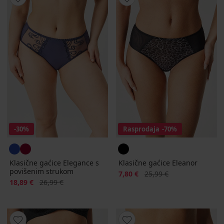
-30%
Rasprodaja
-70%
Klasične gaćice Elegance s
Klasične gaćice Eleanor
povišenim strukom
Popust
Prvobitna cijena
7,80 €
25,99 €
Popust
Prvobitna cijena
18,89 €
26,99 €