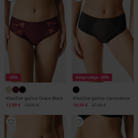
-30%
Rasprodaja
-30%
Klasične gaćice Grace Black
Klasične gaćice Caressence
Popust
Prvobitna cijena
Popust
Prvobitna cijena
13,99 €
19,99 €
19,59 €
27,99 €