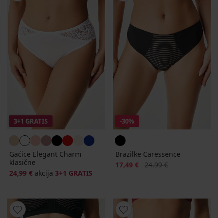
3+1 GRATIS
-30%
Gaćice Elegant Charm
Brazilke Caressence
klasične
Popust
Prvobitna cijena
17,49 €
24,99 €
24,99 €
akcija
3+1 GRATIS