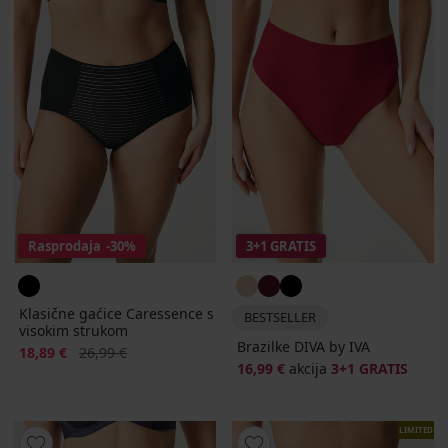
Rasprodaja
-30%
3+1 GRATIS
Klasične gaćice Caressence s
BESTSELLER
visokim strukom
Brazilke DIVA by IVA
Popust
Prvobitna cijena
18,89 €
26,99 €
16,99 €
akcija
3+1 GRATIS
LIMITED