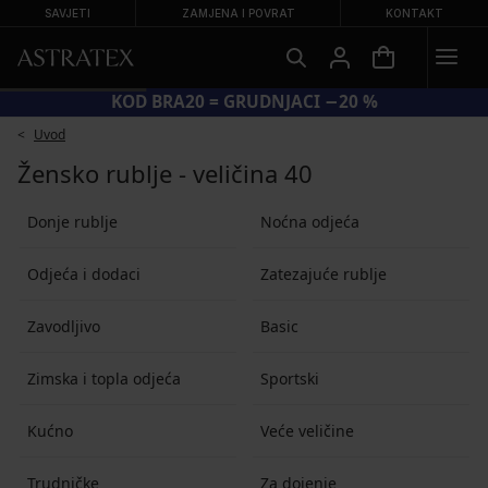
SAVJETI
ZAMJENA I POVRAT
KONTAKT
KOD BRA20 = GRUDNJACI −20 %
Uvod
Žensko rublje - veličina 40
Donje rublje
Noćna odjeća
Odjeća i dodaci
Zatezajuće rublje
Zavodljivo
Basic
Zimska i topla odjeća
Sportski
Kućno
Veće veličine
Trudničke
Za dojenje