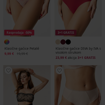
Rasprodaja
-50%
3+1 GRATIS
Klasične gaćice Petalé
Klasične gaćice DIVA by IVA s
visokim strukom
Popust
Prvobitna cijena
9,99 €
19,99 €
23,99 €
akcija
3+1 GRATIS