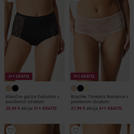
3+1 GRATIS
3+1 GRATIS
Klasične gaćice Evolution s
Brazilke Timeless Romance s
povišenim strukom
povišenim strukom
20,99 €
akcija
3+1 GRATIS
27,99 €
akcija
3+1 GRATIS