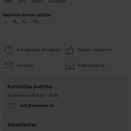
bež
crna
bijela
ružičasta
Najčešće birane veličine
L
M
XL
XXL
8 % povrata od kupnje
Povrati i zamjene
Povoljno
Kako odabrati
Korisnička podrška
Radni dani od 8.00 - 16.00
info@astratex.hr
Newsletter