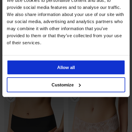
We use cookies to personalise content and ads, to
provide social media features and to analyse our traffic.
We also share information about your use of our site with
our social media, advertising and analytics partners who
may combine it with other information that you’ve
provided to them or that they’ve collected from your use
of their services.
3+1 GRATIS
3+1 GRATIS
Allow all
Gaćice Elegant Charm
Klasične gaćice DIVA by IVA s
klasične
visokim strukom
24,99 €
akcija
3+1 GRATIS
23,99 €
akcija
3+1 GRATIS
Customize
LIMITED