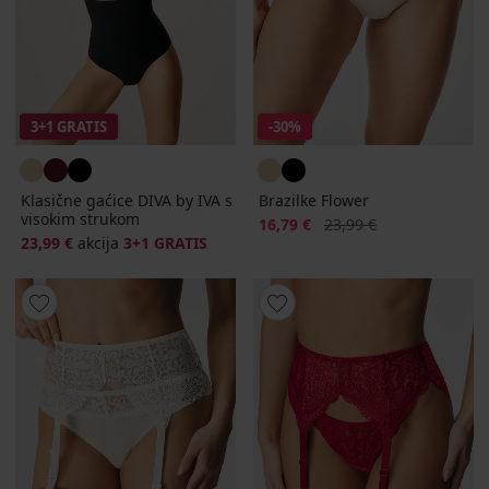
3+1 GRATIS
-30%
Klasične gaćice DIVA by IVA s
Brazilke Flower
visokim strukom
Popust
Prvobitna cijena
16,79 €
23,99 €
23,99 €
akcija
3+1 GRATIS