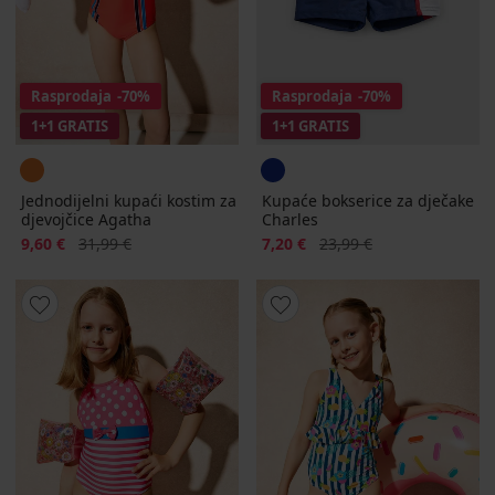
Rasprodaja
-70%
Rasprodaja
-70%
1+1 GRATIS
1+1 GRATIS
Jednodijelni kupaći kostim za
Kupaće bokserice za dječake
djevojčice Agatha
Charles
Popust
Prvobitna cijena
Popust
Prvobitna cijena
9,60 €
31,99 €
7,20 €
23,99 €