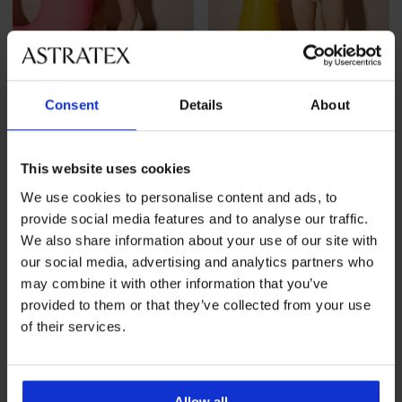
Rasprodaja
-40%
Rasprodaja
-40%
1+1 GRATIS
1+1 GRATIS
Consent
Details
About
Dvodijelni kupaći kostim za
Dvodijelni kupaći kostim za
djevojčice Summer I
djevojčice Summer II
This website uses cookies
Popust
Prvobitna cijena
Popust
Prvobitna cijena
10,19 €
16,99 €
10,19 €
16,99 €
We use cookies to personalise content and ads, to
provide social media features and to analyse our traffic.
LIMITED
We also share information about your use of our site with
our social media, advertising and analytics partners who
may combine it with other information that you’ve
provided to them or that they’ve collected from your use
of their services.
Allow all