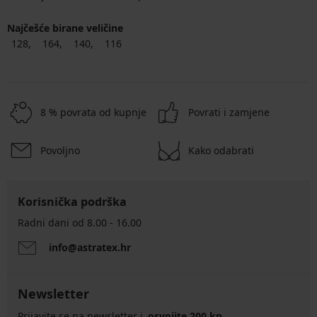
Najčešće birane veličine
128
164
140
116
8 % povrata od kupnje
Povrati i zamjene
Povoljno
Kako odabrati
Korisnička podrška
Radni dani od 8.00 - 16.00
info@astratex.hr
Newsletter
Prijavite se na newsletter i
osvojite 200 kn