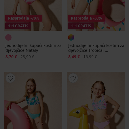
Rasprodaja
-70%
Rasprodaja
-50%
1+1 GRATIS
1+1 GRATIS
Jednodijelni kupaći kostim za
Jednodijelni kupaći kostim za
djevojčice Nataly
djevojčice Tropical ...
Popust
Prvobitna cijena
Popust
Prvobitna cijena
8,70 €
28,99 €
8,49 €
16,99 €