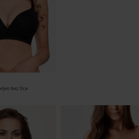
vljen bez žica
jena