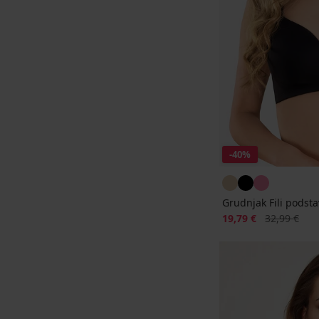
-40%
Grudnjak Fili podsta
Popust
Prvobitna ci
19,79 €
32,99 €