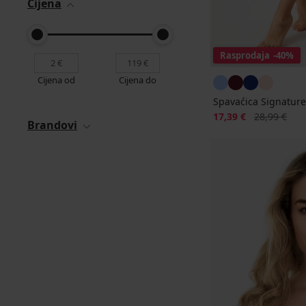
Cijena
Rasprodaja
-40%
Cijena od
Cijena do
Spavaćica Signatur
Popust
Prvobitna ci
17,39 €
28,99 €
Brandovi