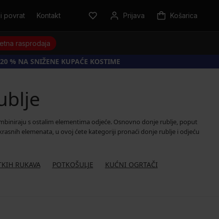
i povrat
Kontakt
Prijava
Košarica
jetna rasprodaja
20 % NA SNIŽENE KUPAĆE KOSTIME
ublje
biniraju s ostalim elementima odjeće. Osnovno donje rublje, poput
asnih elemenata, u ovoj ćete kategoriji pronaći donje rublje i odjeću
TKIH RUKAVA
POTKOŠULJE
KUĆNI OGRTAČI