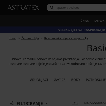
Žena
Muške
VELIKA LJETNA RASPRODAJA
Uvod
Žensko rublje
Basic ženska odjeća i donje rublje
Basi
Osnovni komadi u osnovnim bojama predstavljaju osnovne elemente 
osnovne osnovne odjeće je savršeno za svakodnevno nošenje, razonodu 
GRUDNJACI
GAĆICE
BODY
POTKOŠULJE
FILTRIRANJE
TOP
Najprodavani