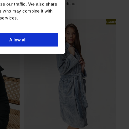
Bodi DIVA by IVA Bandeau
se our traffic. We also share
Popust
Prvobitna cijena
34,99 €
49,99 €
ers who may combine it with
 services.
LIMITED
Allow all