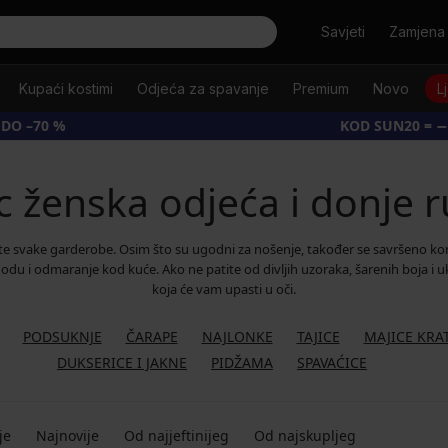
Tražiti
Savjeti
Zamjena 
Kupaći kostimi
Odjeća za spavanje
Premium
Novo
L
 DO –70 %
KOD SUN20 = −
c ženska odjeća i donje r
svake garderobe. Osim što su ugodni za nošenje, također se savršeno kom
i odmaranje kod kuće. Ako ne patite od divljih uzoraka, šarenih boja i ukr
koja će vam upasti u oči.
PODSUKNJE
ČARAPE
NAJLONKE
TAJICE
MAJICE KRA
DUKSERICE I JAKNE
PIDŽAMA
SPAVAĆICE
je
Najnovije
Od najjeftinijeg
Od najskupljeg