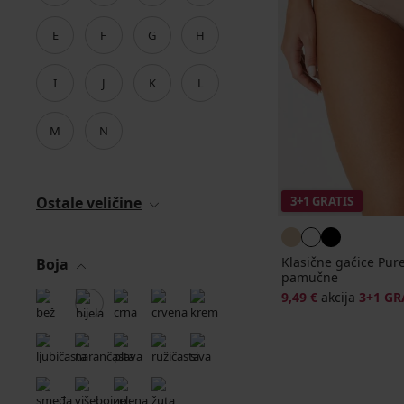
E
F
G
H
I
J
K
L
M
N
Ostale veličine
3+1 GRATIS
Klasične gaćice Pur
Boja
pamučne
9,49 €
akcija
3+1 GR