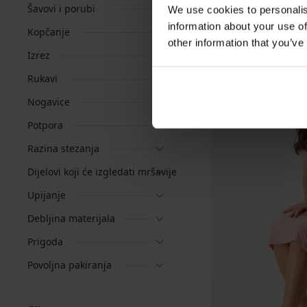
Šavovi i porubi
We use cookies to personalis
information about your use of
Kopčanje
other information that you’ve
Izrez
Rukavi
Nogavice
Potpora
Razina stezanja
Dijelovi koji će izgledati mršavije
Upijanje
Debljina materijala
Prigoda
Povoljna pakiranja