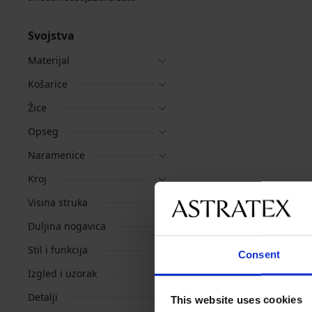
Svojstva
Materijal
Košarice
Žice
Opseg
Naramenice
Kroj
Visina struka
Duljina nogavica
Stil i funkcija
Consent
Izgled i uzorak
Detalji
This website uses cookies