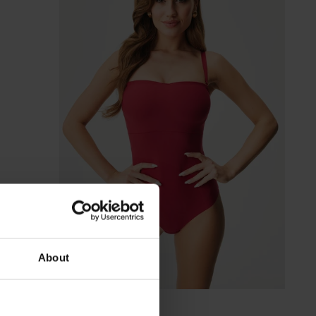
About
-30%