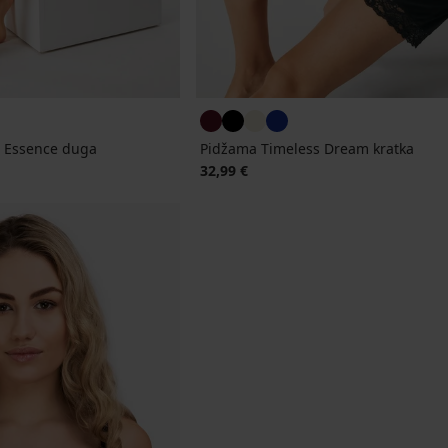
e Essence duga
Pidžama Timeless Dream kratka
jena
32,99 €