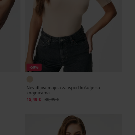
-50%
Nevidljiva majica za ispod košulje sa
znojnicama
Popust
Prvobitna cijena
15,49 €
30,99 €