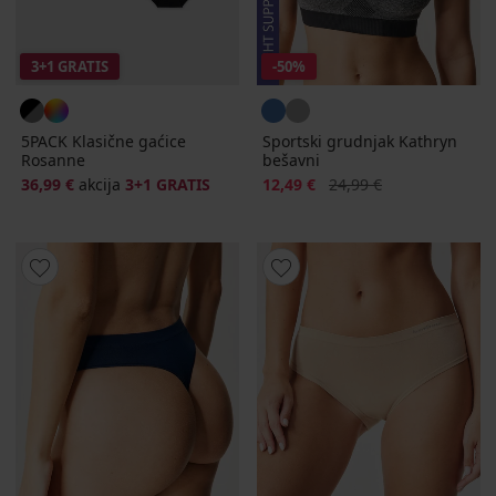
3+1 GRATIS
-50%
5PACK Klasične gaćice
Sportski grudnjak Kathryn
Rosanne
bešavni
Popust
Prvobitna cijena
36,99 €
akcija
3+1 GRATIS
12,49 €
24,99 €