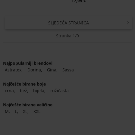
17,99 €
SLJEDEĆA STRANICA
Stránka 1/9
Najpopularniji brendovi
Astratex
Dorina
Gina
Sassa
Najčešće birane boje
crna
bež
bijela
ružičasta
Najčešće birane veličine
M
L
XL
XXL