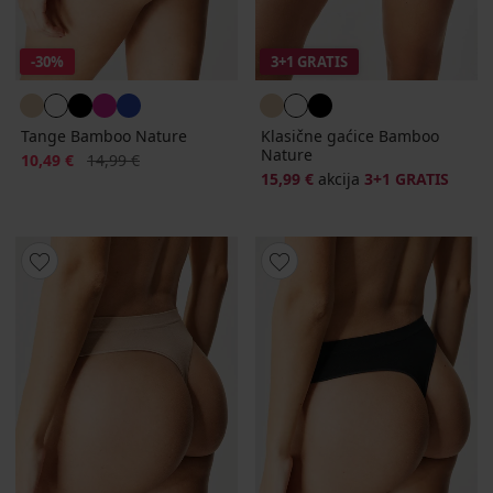
-30%
3+1 GRATIS
Tange Bamboo Nature
Klasične gaćice Bamboo
Nature
Popust
Prvobitna cijena
10,49 €
14,99 €
15,99 €
akcija
3+1 GRATIS