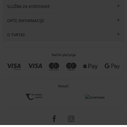
SLUŽBA ZA KORISNIKE
OPĆE INFORMACIJE
O TVRTKI
Načini plaćanja
Nosači