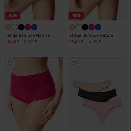
-30%
-30%
Tange Bamboo Nature
Tange Bamboo Nature
Popust
Prvobitna cijena
Popust
Prvobitna cijena
10,49 €
14,99 €
10,49 €
14,99 €