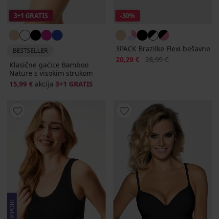
3+1 GRATIS
-30%
3PACK Brazilke Flexi bešavne
BESTSELLER
Popust
Prvobitna cijena
20,29 €
28,99 €
Klasične gaćice Bamboo
Nature s visokim strukom
15,99 €
akcija
3+1 GRATIS