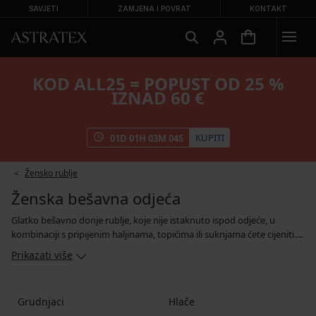
SAVJETI
ZAMJENA I POVRAT
KONTAKT
KOD ALL25 = POPUST OD 25 %
IZNAD 60 €
KUPITI
01
D
01
H
03
M
02
S
Žensko rublje
Ženska bešavna odjeća
Glatko bešavno donje rublje, koje nije istaknuto ispod odjeće, u
kombinaciji s pripijenim haljinama, topićima ili suknjama ćete cijeniti.
Svaki dan možete nositi grudnjake i gaćice bez šavova jer su
Prikazati više
jednostavno udobni. Ako tražite donje rublje koje je gotovo nevidljivo,
pogledajte naše gaćice s rubovima izrezanim laserom. Ako često
nosite haljine i suknje, ne zaboravite provjeriti ponudu bešavnih
Grudnjaci
Hlače
bodija i podsuknji s efektom zatezanja za vidljivo mršavljenje.