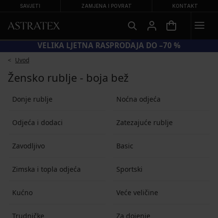
SAVJETI
ZAMJENA I POVRAT
KONTAKT
VELIKA LJETNA RASPRODAJA DO –70 %
Uvod
Žensko rublje - boja bež
Donje rublje
Noćna odjeća
Odjeća i dodaci
Zatezajuće rublje
Zavodljivo
Basic
Zimska i topla odjeća
Sportski
Kućno
Veće veličine
Trudničke
Za dojenje