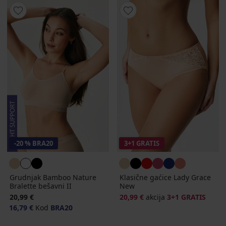
-20 % BRA20
3+1 GRATIS
Grudnjak Bamboo Nature
Klasične gaćice Lady Grace
Bralette bešavni II
New
20,99 €
20,99 €
akcija
3+1 GRATIS
16,79 €
Kod
BRA20