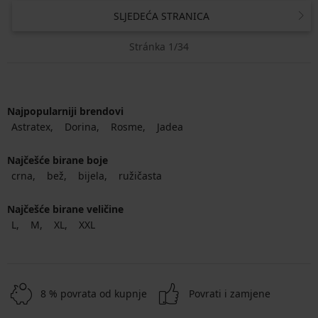
SLJEDEĆA STRANICA
Stránka 1/34
Najpopularniji brendovi
Astratex
Dorina
Rosme
Jadea
Najčešće birane boje
crna
bež
bijela
ružičasta
Najčešće birane veličine
L
M
XL
XXL
8 % povrata od kupnje
Povrati i zamjene