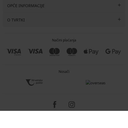
OPĆE INFORMACIJE
O TVRTKI
Načini plaćanja
Nosači
Copyright 2005-2026 © ASTRATEX a.s.
Programia - e-commerce solutions