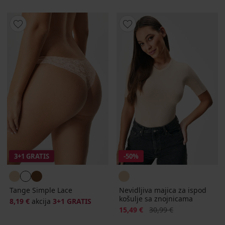
3+1 GRATIS
-50%
Tange Simple Lace
Nevidljiva majica za ispod
košulje sa znojnicama
8,19 €
akcija
3+1 GRATIS
Popust
Prvobitna cijena
15,49 €
30,99 €