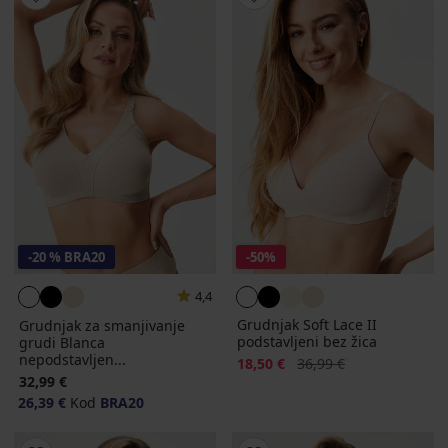
-20 % BRA20
-50%
4,4
Grudnjak Soft Lace II
Grudnjak za smanjivanje
podstavljeni bez žica
grudi Blanca
nepodstavljen...
Popust
Prvobitna cijena
18,50 €
36,99 €
32,99 €
26,39 €
Kod
BRA20