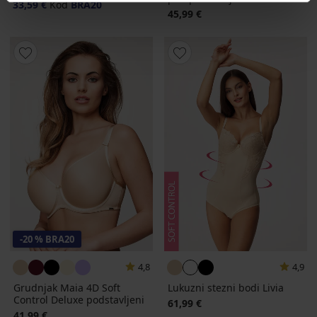
33,59 €
Kod
BRA20
45,99 €
-20 % BRA20
4,8
4,9
Grudnjak Maia 4D Soft
Lukuzni stezni bodi Livia
Control Deluxe podstavljeni
61,99 €
41,99 €