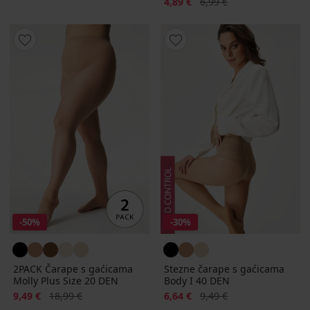
Popust
Prvobitna cijena
4,89 €
6,99 €
-50%
-30%
2PACK Čarape s gaćicama
Stezne čarape s gaćicama
Molly Plus Size 20 DEN
Body I 40 DEN
Popust
Prvobitna cijena
Popust
Prvobitna cijena
9,49 €
18,99 €
6,64 €
9,49 €