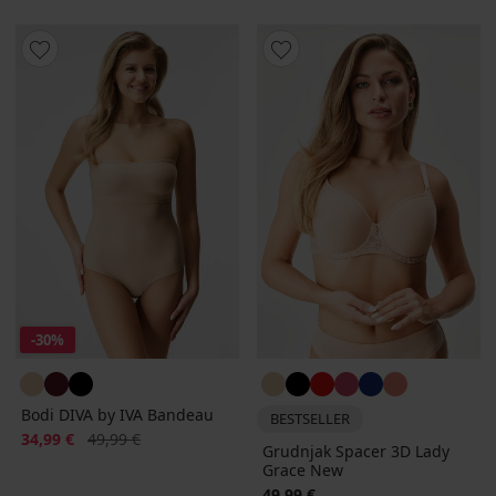
-30%
Bodi DIVA by IVA Bandeau
BESTSELLER
Popust
Prvobitna cijena
34,99 €
49,99 €
Grudnjak Spacer 3D Lady
Grace New
49,99 €