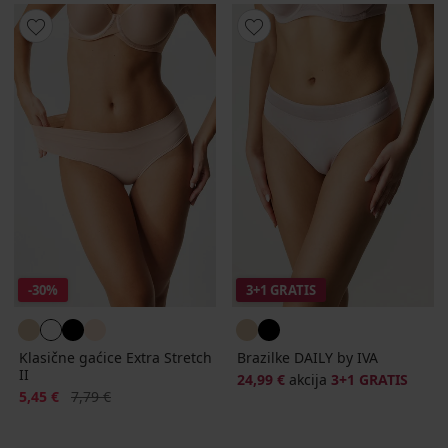
-30%
3+1 GRATIS
Klasične gaćice Extra Stretch
Brazilke DAILY by IVA
II
24,99 €
akcija
3+1 GRATIS
Popust
Prvobitna cijena
5,45 €
7,79 €