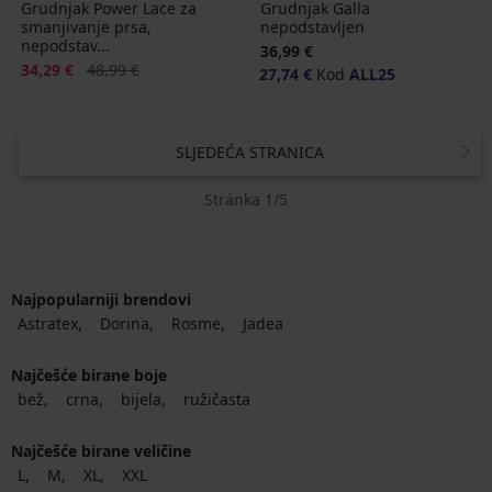
Grudnjak Power Lace za
Grudnjak Galla
smanjivanje prsa,
nepodstavljen
nepodstav...
36,99 €
Popust
Prvobitna cijena
34,29 €
48,99 €
27,74 €
Kod
ALL25
SLJEDEĆA STRANICA
Stránka 1/5
Najpopularniji brendovi
Astratex
Dorina
Rosme
Jadea
Najčešće birane boje
bež
crna
bijela
ružičasta
Najčešće birane veličine
L
M
XL
XXL