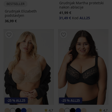
Grudnjak Martha protetski
BESTSELLER
nakon ablacije
Grudnjak Elizabeth
41,99 €
podstavljen
31,49 €
Kod
ALL25
36,99 €
-25 % ALL25
-25 % ALL25
4,7
4,7