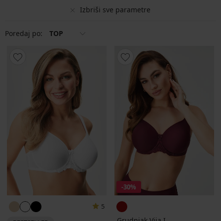
Izbriši sve parametre
Poredaj po:
TOP
-30%
5
Grudnjak Vija I