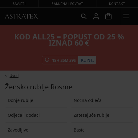
SAVJETI
ZAMJENA I POVRAT
KONTAKT
KOD ALL25 = POPUST OD 25 %
IZNAD 60 €
KUPITI
18
H
26
M
37
S
Uvod
Žensko rublje Rosme
Donje rublje
Noćna odjeća
Odjeća i dodaci
Zatezajuće rublje
Zavodljivo
Basic