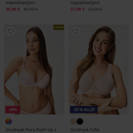
nepodstavljeni
nepodstavljeni
Popust
Prvobitna cijena
Popust
Prvobitna cijena
29,99 €
49,99 €
27,00 €
53,99 €
LIMITED
-40%
-25 % ALL25
Grudnjak Flora Push-Up s
Grudnjak Sofia