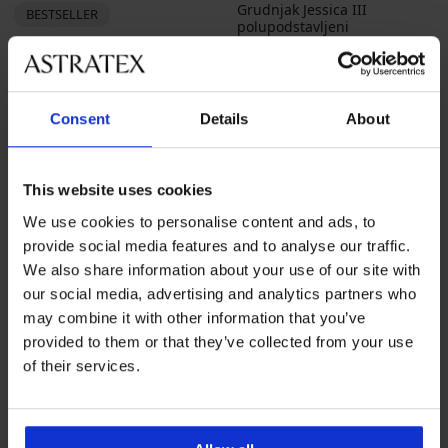
Grudnjak Jessica III
BESTSELLER
polupodstavljeni
Grudnjak Elizabeth
Popust
Prvobitna cijena
29,99 €
49,99 €
podstavljen
36,99 €
Consent
Details
About
LIMITED
This website uses cookies
We use cookies to personalise content and ads, to
provide social media features and to analyse our traffic.
We also share information about your use of our site with
our social media, advertising and analytics partners who
may combine it with other information that you’ve
provided to them or that they’ve collected from your use
of their services.
Rasprodaja
-70%
-25 % ALL25
4,7