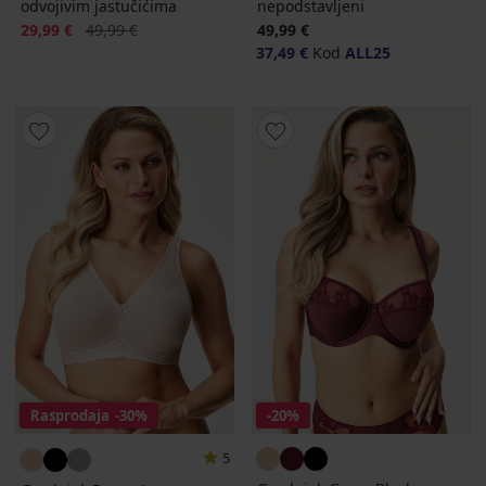
odvojivim jastučićima
nepodstavljeni
Popust
Prvobitna cijena
29,99 €
49,99 €
49,99 €
37,49 €
Kod
ALL25
Rasprodaja
-30%
-20%
5