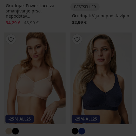
Grudnjak Power Lace za
BESTSELLER
smanjivanje prsa,
Grudnjak Vija nepodstavljen
nepodstav...
Popust
Prvobitna cijena
32,99 €
34,29 €
48,99 €
-25 % ALL25
-25 % ALL25