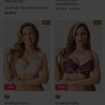
BESTSELLER
nepodstavljeni
Grudnjak Vija nepodstavljen
Popust
Prvobitna cijena
29,39 €
41,99 €
32,99 €
LIMITED
LIMITED
-40%
-50%
Grudnjak Flora I
Grudnjak Gaby