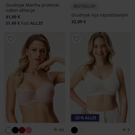
Grudnjak Martha protetski
BESTSELLER
nakon ablacije
Grudnjak Vija nepodstavljen
41,99 €
32,99 €
31,49 €
Kod
ALL25
-25 % ALL25
4,6
5