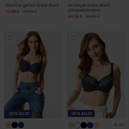
Klasične gaćice Grace Black
Grudnjak Grace Black
polupodstavljeni
Popust
Prvobitna cijena
13,99 €
19,99 €
Popust
Prvobitna cijena
43,19 €
53,99 €
-25 % ALL25
-25 % ALL25
4,7