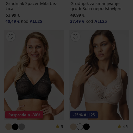
Grudnjak Spacer Mila bez
Grudnjak za smanjivanje
žica
grudi Sofia nepodstavljeni
53,99 €
49,99 €
40,49 €
Kod
ALL25
37,49 €
Kod
ALL25
Rasprodaja
-30%
-25 % ALL25
5
4,5