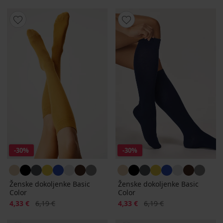
-30%
-30%
Ženske dokoljenke Basic
Ženske dokoljenke Basic
Color
Color
Popust
Prvobitna cijena
Popust
Prvobitna cijena
4,33 €
6,19 €
4,33 €
6,19 €