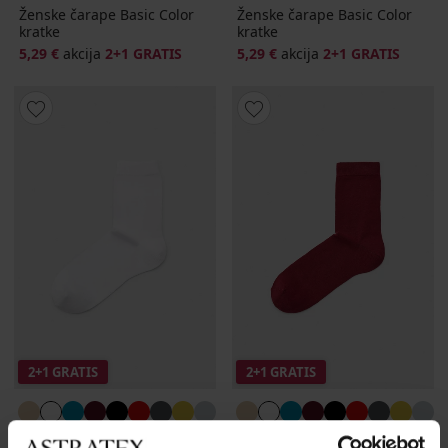
Ženske čarape Basic Color
Ženske čarape Basic Color
kratke
kratke
5,29 €
akcija
2+1 GRATIS
5,29 €
akcija
2+1 GRATIS
2+1 GRATIS
2+1 GRATIS