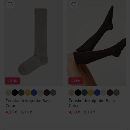
-30%
-30%
Ženske dokoljenke Basic
Ženske dokoljenke Basic
Color
Color
Popust
Prvobitna cijena
Popust
Prvobitna cijena
4,33 €
6,19 €
4,33 €
6,19 €