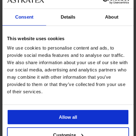
Ženske čarape Basic Color
Ženske čarape Basic Color
kratke
kratke
5,29 €
akcija
2+1 GRATIS
5,29 €
akcija
2+1 GRATIS
Consent
Details
About
This website uses cookies
We use cookies to personalise content and ads, to
provide social media features and to analyse our traffic.
We also share information about your use of our site with
our social media, advertising and analytics partners who
may combine it with other information that you’ve
provided to them or that they’ve collected from your use
of their services.
2+1 GRATIS
2+1 GRATIS
Allow all
Customize