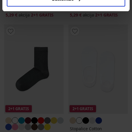
Ženske čarape Basic Color
Ženske čarape Basic Color
kratke
kratke
5,29 €
akcija
2+1 GRATIS
5,29 €
akcija
2+1 GRATIS
2+1 GRATIS
2+1 GRATIS
Stopalice Cotton