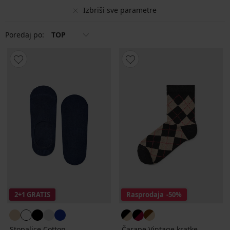
Izbriši sve parametre
Poredaj po:
TOP
2+1 GRATIS
Rasprodaja
-50%
Stopalice Cotton
Čarape Vintage kratke