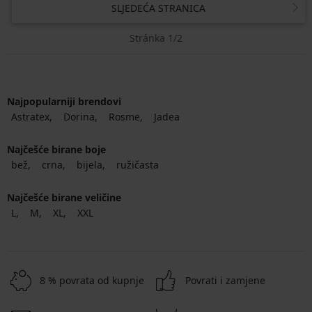
SLJEDEĆA STRANICA
Stránka 1/2
Najpopularniji brendovi
Astratex
Dorina
Rosme
Jadea
Najčešće birane boje
bež
crna
bijela
ružičasta
Najčešće birane veličine
L
M
XL
XXL
8 % povrata od kupnje
Povrati i zamjene