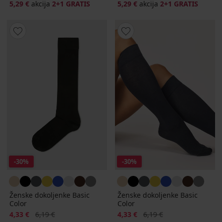
5,29 €
akcija
2+1 GRATIS
5,29 €
akcija
2+1 GRATIS
-30%
-30%
Ženske dokoljenke Basic
Ženske dokoljenke Basic
Color
Color
Popust
Prvobitna cijena
Popust
Prvobitna cijena
4,33 €
6,19 €
4,33 €
6,19 €