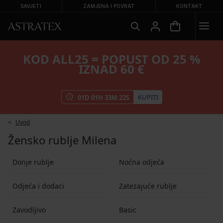
SAVJETI
ZAMJENA I POVRAT
KONTAKT
KOD ALL25 = POPUST OD 25 %
IZNAD 60 €
KUPITI
01
D
01
H
33
M
21
S
Uvod
Žensko rublje Milena
Donje rublje
Noćna odjeća
Odjeća i dodaci
Zatezajuće rublje
Zavodljivo
Basic