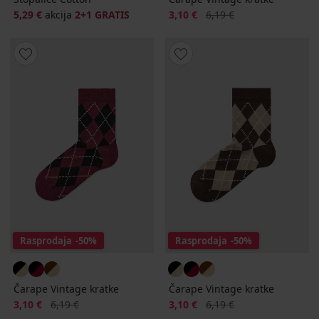
Popust
Prvobitna cijena
5,29 €
akcija
2+1 GRATIS
3,10 €
6,19 €
Rasprodaja
-50%
Rasprodaja
-50%
Čarape Vintage kratke
Čarape Vintage kratke
Popust
Prvobitna cijena
Popust
Prvobitna cijena
3,10 €
6,19 €
3,10 €
6,19 €