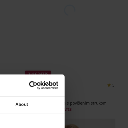
3+1 GRATIS
5
BESTSELLER
Klasične gaćice Anna s povišenim strukom
About
8,19 €
akcija
3+1 GRATIS