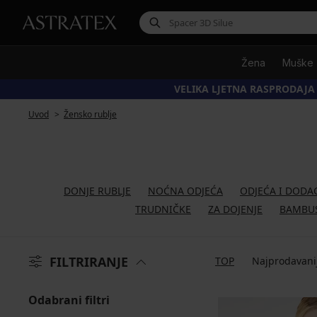
Žena
Muške
VELIKA LJETNA RASPRODAJA
Uvod
Žensko rublje
DONJE RUBLJE
NOĆNA ODJEĆA
ODJEĆA I DODA
TRUDNIČKE
ZA DOJENJE
BAMBU
FILTRIRANJE
TOP
Najprodavani
Odabrani filtri