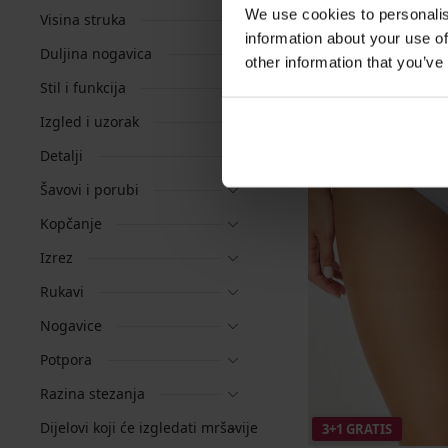
We use cookies to personalis
Visina struka
information about your use of
Duljina nogavica
other information that you’ve
Stil i funkcija
Izgled i uzorak
Detalji
Šavovi i porubi
Kopčanje
Izrez
Rukavi
Nogavice
Potpora
Razina stezanja
Dijelovi koji će izgledati mršavije
3+1 GRATIS