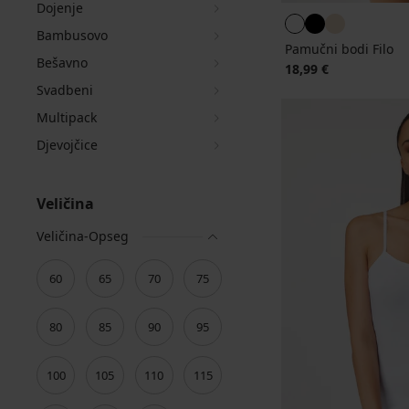
Dojenje
Bambusovo
Pamučni bodi Filo
Bešavno
18,99 €
Svadbeni
Multipack
Djevojčice
Veličina
Veličina-Opseg
60
65
70
75
80
85
90
95
100
105
110
115