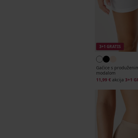
3+1 GRATIS
Gaćice s produženi
modalom
11,99 €
akcija
3+1 G