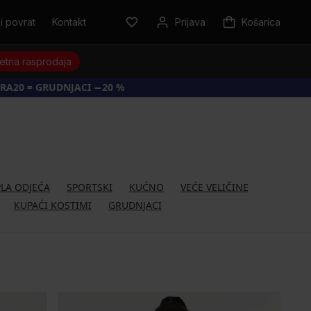
i povrat
Kontakt
Prijava
Košarica
jetna rasprodaja
RA20 = GRUDNJACI −20 %
PLA ODJEĆA
SPORTSKI
KUĆNO
VEĆE VELIČINE
KUPAĆI KOSTIMI
GRUDNJACI