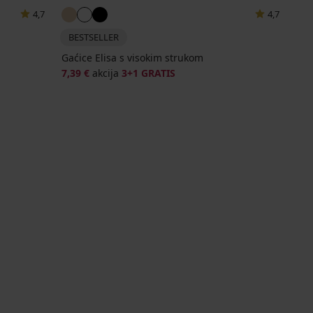
4,7
4,7
BESTSELLER
Gaćice Elisa s visokim strukom
7,39 €
akcija
3+1 GRATIS