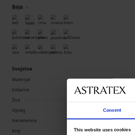
Boja
Svojstva
Materijal
Košarice
Žice
Opseg
Consent
Naramenice
This website uses cookies
Kroj