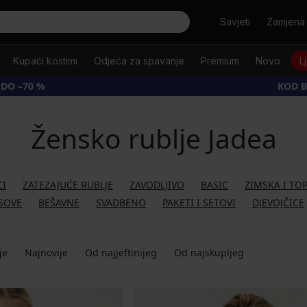
Tražiti
Savjeti
Zamjena 
Kupaći kostimi
Odjeća za spavanje
Premium
Novo
L
 DO –70 %
KOD B
Žensko rublje Jadea
CI
ZATEZAJUĆE RUBLJE
ZAVODLJIVO
BASIC
ZIMSKA I TO
SOVE
BEŠAVNE
SVADBENO
PAKETI I SETOVI
DJEVOJČICE
je
Najnovije
Od najjeftinijeg
Od najskupljeg