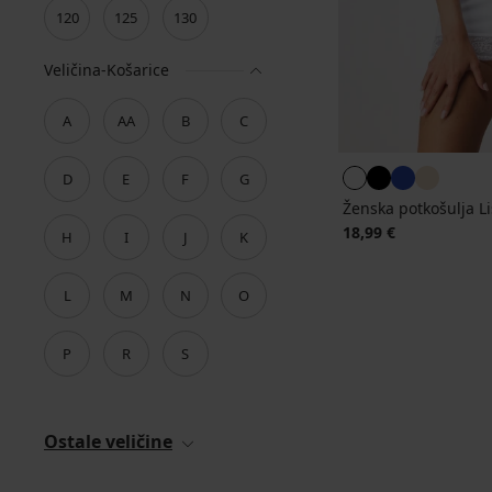
120
125
130
Veličina-Košarice
A
AA
B
C
D
E
F
G
Ženska potkošulja L
18,99 €
H
I
J
K
L
M
N
O
P
R
S
Ostale veličine