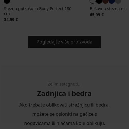
Stezna potkošulja Body Perfect 180
Bešavna stezna maji
cm
65,99 €
34,99 €
Pogledajte više proizvoda
Želim zategnuti...
Zadnjica i bedra
Ako trebate oblikovati stražnjicu ili bedra,
možete se osloniti na gaćice s
nogavicama ili hlačama koje oblikuju.