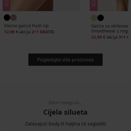
Stezne gaćice Push-Up
Gaćice za oblikovan
Smoothwear s nogav
12,99 €
akcija
2+1 GRATIS
22,99 €
akcija
3+1 G
Pogledajte više proizvoda
Želim zategnuti...
Cijela silueta
Zatezajući body ili haljina će zagladiti