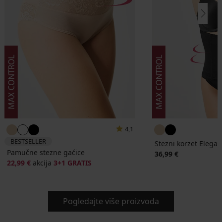
4,1
BESTSELLER
Stezni korzet Elega
Pamučne stezne gaćice
36,99 €
22,99 €
akcija
3+1 GRATIS
Pogledajte više proizvoda