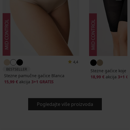
4,4
BESTSELLER
Stezne gaćice koje 
Stezne pamučne gaćice Blanca
18,99 €
akcija
3+1 G
15,99 €
akcija
3+1 GRATIS
Pogledajte više proizvoda