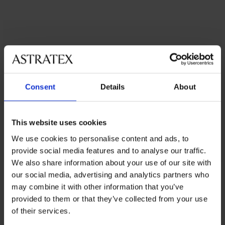
Želim zategnuti...
Trbuh i bokove
Consent
Details
About
Ako vas muči područje bokova i trbuha,
odlučite se za korzet s kukicama ili stezne
gaćice s visokim strukom.
This website uses cookies
Muškarcima će s područjem trbuha
We use cookies to personalise content and ads, to
provide social media features and to analyse our traffic.
pomoći stezne potkošulje i majice. Stezni
We also share information about your use of our site with
pojasevi ili bokserice s visokim strukom
our social media, advertising and analytics partners who
zagladit će i područje bokova.
may combine it with other information that you’ve
provided to them or that they’ve collected from your use
of their services.