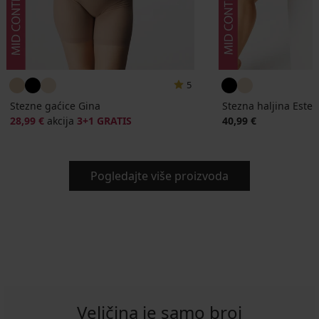
5
Stezne gaćice Gina
Stezna haljina Estee
28,99 €
akcija
3+1 GRATIS
40,99 €
Pogledajte više proizvoda
Veličina je samo broj