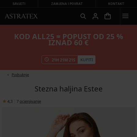
SAVJETI
ZAMJENA I POVRAT
KONTAKT
KOD ALL25 = POPUST OD 25 %
IZNAD 60 €
KUPITI
21
H
21
M
20
S
Podsuknje
Stezna haljina Estee
4,3
|
7
ocjenjivanje