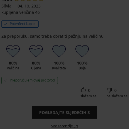
Silvia
04. 10. 2023
kupljena veličina 46
Potvrđeni kupac
Za preporuku, samo treba obratiti pažnju na veličinu
80%
80%
100%
100%
Veličina
Cijena
Kvaliteta
Boja
Preporučujem ovaj proizvod
0
0
slažem se
ne slažem se
POGLEDAJTE SLJEDEĆIH
3
Sve recenzije (7)