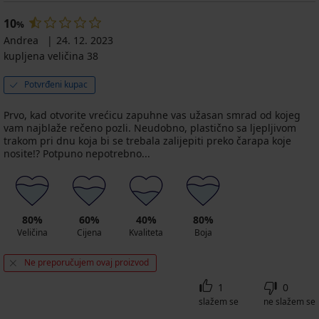
10
%
Andrea
24. 12. 2023
kupljena veličina 38
Potvrđeni kupac
Prvo, kad otvorite vrećicu zapuhne vas užasan smrad od kojeg
vam najblaže rečeno pozli. Neudobno, plastično sa ljepljivom
trakom pri dnu koja bi se trebala zalijepiti preko čarapa koje
nosite!? Potpuno nepotrebno...
80%
60%
40%
80%
Veličina
Cijena
Kvaliteta
Boja
Ne preporučujem ovaj proizvod
1
0
slažem se
ne slažem se