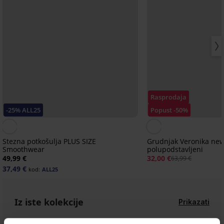
Rasprodaja
-25% ALL25
Popust -50%
Stezna potkošulja PLUS SIZE
Grudnjak Veronika ne
Smoothwear
polupodstavljeni
49,99 €
32,00 €
63,99 €
37,49 €
kod:
ALL25
Iz iste kolekcije
Prikazati