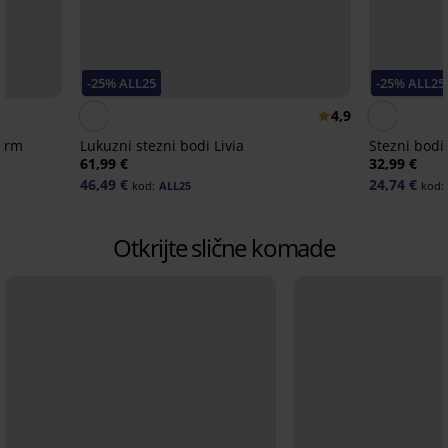
-25% ALL25
-25% ALL25
4,9
 Arm
Lukuzni stezni bodi Livia
Stezni bodi
61,99 €
32,99 €
46,49 €
24,74 €
kod:
ALL25
kod:
Otkrijte slične komade