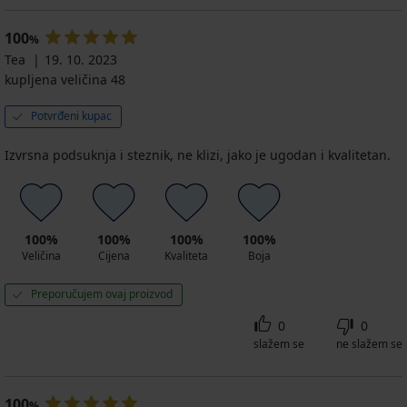
100
%
Tea
19. 10. 2023
kupljena veličina 48
Potvrđeni kupac
Izvrsna podsuknja i steznik, ne klizi, jako je ugodan i kvalitetan.
100%
100%
100%
100%
Veličina
Cijena
Kvaliteta
Boja
Preporučujem ovaj proizvod
0
0
slažem se
ne slažem se
100
%