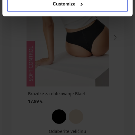
Customize
Stezni
bešavni
rukavi
Selmark
Arm
Shaper
53,99
€
Brazilke za oblikovanje Blael
17,99 €
Odaberite veličinu