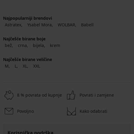
Najpopularniji brendovi
Astratex
Ysabel Mora
WOLBAR
Babell
Najčešće birane boje
bež
crna
bijela
krem
Najčešće birane veličine
M
L
XL
XXL
8 % povrata od kupnje
Povrati i zamjene
Povoljno
Kako odabrati
Korisnička podrška