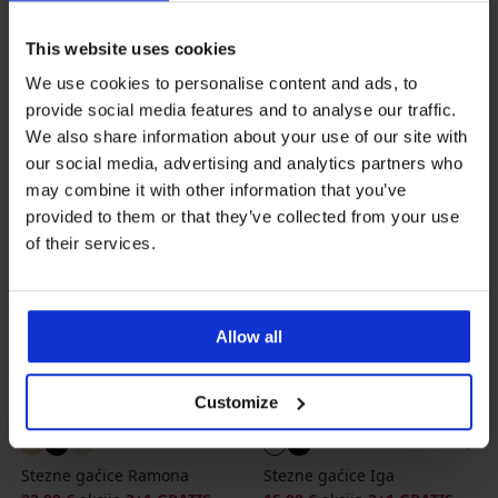
Stezne gaćice Slimea
Stezne gaćice Iga Intense
24,99 €
akcija
3+1 GRATIS
28,99 €
akcija
3+1 GRATIS
This website uses cookies
We use cookies to personalise content and ads, to
provide social media features and to analyse our traffic.
We also share information about your use of our site with
our social media, advertising and analytics partners who
may combine it with other information that you’ve
provided to them or that they’ve collected from your use
of their services.
Allow all
3+1 GRATIS
3+1 GRATIS
Customize
5
4,5
Stezne gaćice Ramona
Stezne gaćice Iga