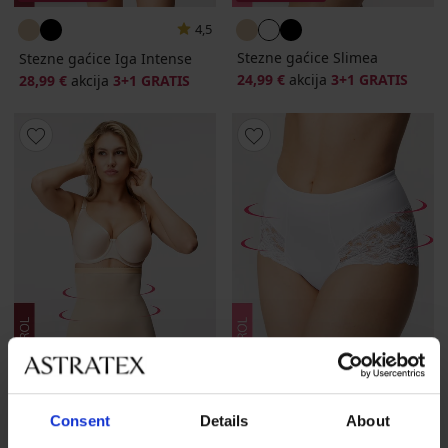
4,5
Stezne gaćice Slimea
Stezne gaćice Iga Intense
24,99 €
akcija
3+1 GRATIS
28,99 €
akcija
3+1 GRATIS
3+1 GRATIS
3+1 GRATIS
Consent
Details
About
4,5