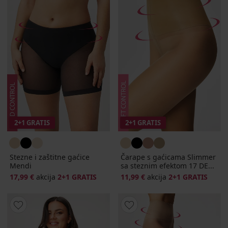
2+1 GRATIS
2+1 GRATIS
Stezne i zaštitne gaćice
Čarape s gaćicama Slimmer
Mendi
sa steznim efektom 17 DE...
17,99 €
akcija
2+1 GRATIS
11,99 €
akcija
2+1 GRATIS