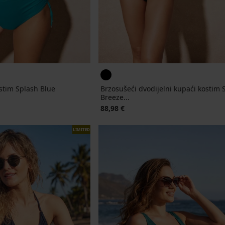
ostim Splash Blue
Brzosušeći dvodijelni kupaći kostim 
Breeze...
jena
88,98 €
LIMITED