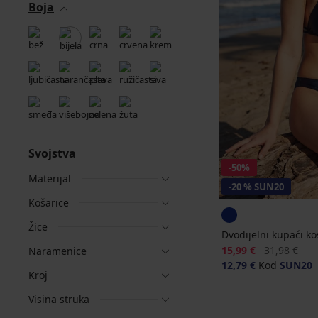
Boja
Svojstva
-50%
Materijal
-20 % SUN20
Košarice
Žice
Dvodijelni kupaći ko
Popust
Prvobitna ci
15,99 €
31,98 €
Naramenice
12,79 €
Kod
SUN20
Kroj
Visina struka