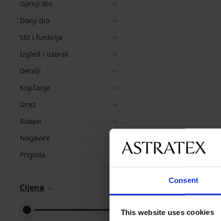
Gornji dio
Donji dio
Stil i funkcija
Izgled i uzorak
Detalji
Kopčanje
Izrez
Rukavi
Nogavice
Prigoda
Consent
Cijena
This website uses cookies