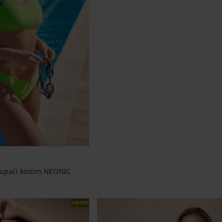
 kupaći kostim NEONIC
jena
LIMITED