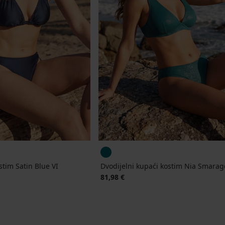
stim Satin Blue VI
Dvodijelni kupaći kostim Nia Smarag
jena
81,98 €