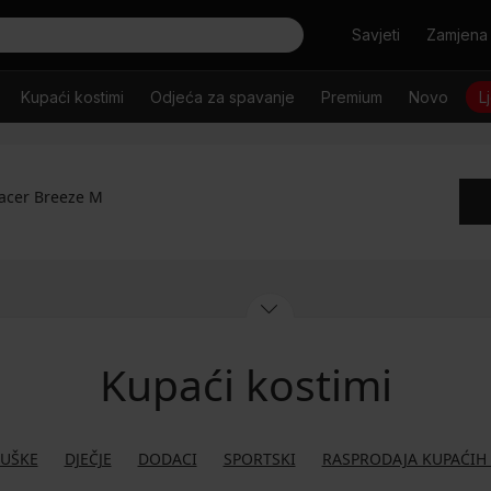
Tražiti
Savjeti
Zamjena 
Kupaći kostimi
Odjeća za spavanje
Premium
Novo
L
pacer Breeze M
Kupaći kostimi
UŠKE
DJEČJE
DODACI
SPORTSKI
RASPRODAJA KUPAĆIH