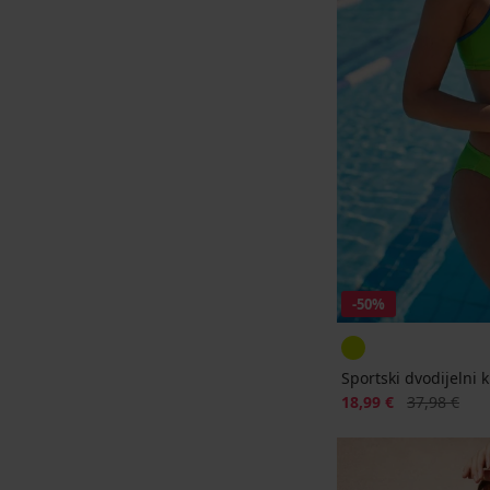
-50%
Sportski dvodijelni
Popust
Prvobitna ci
18,99 €
37,98 €