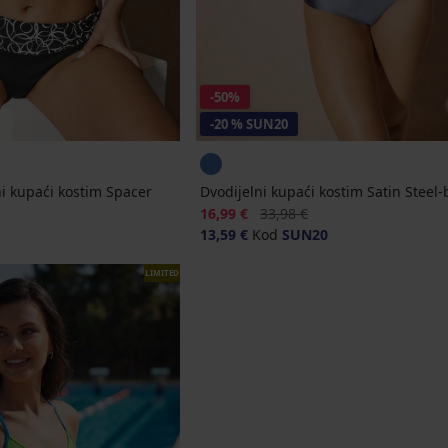
-50%
-20 % SUN20
ni kupaći kostim Spacer
Dvodijelni kupaći kostim Satin Steel-
Popust
Prvobitna cijena
16,99 €
33,98 €
13,59 €
Kod
SUN20
LIMITED