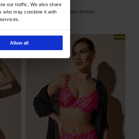
se our traffic. We also share
Dvodijelni kupaći kostim Wildish
ers who may combine it with
Popust
Prvobitna cijena
9,00 €
29,98 €
 services.
7,20 €
Kod
SUN20
LIMITED
LIMITED
Allow all