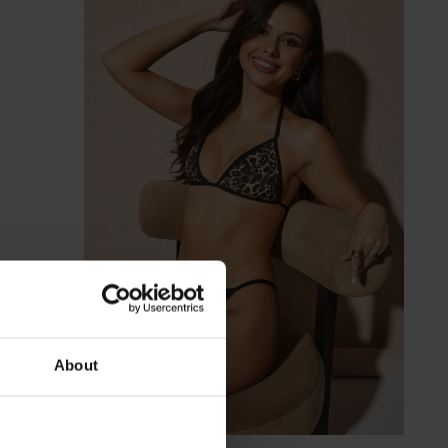
About
-70%
-20 % SUN20