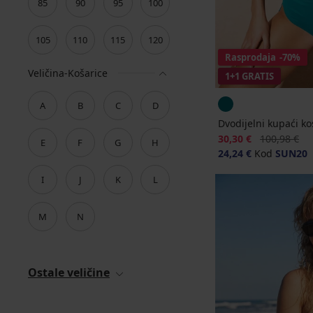
85
90
95
100
105
110
115
120
Rasprodaja
-70%
Veličina-Košarice
1+1 GRATIS
A
B
C
D
Dvodijelni kupaći k
Popust
Prvobitna ci
30,30 €
100,98 €
E
F
G
H
24,24 €
Kod
SUN20
I
J
K
L
M
N
Ostale veličine