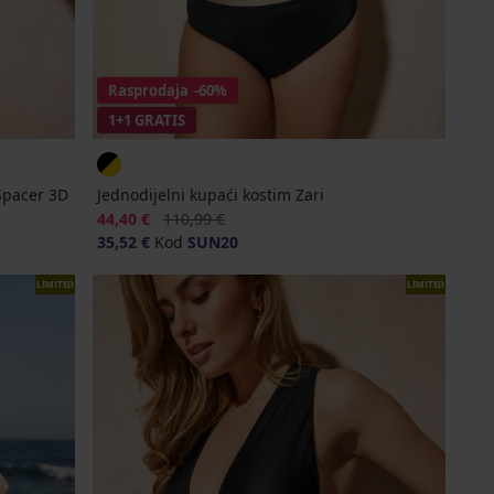
Rasprodaja
-60%
1+1 GRATIS
Spacer 3D
Jednodijelni kupaći kostim Zari
Popust
Prvobitna cijena
44,40 €
110,99 €
35,52 €
Kod
SUN20
LIMITED
LIMITED