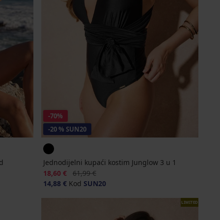
-70%
-20 % SUN20
d
Jednodijelni kupaći kostim Junglow 3 u 1
Popust
Prvobitna cijena
18,60 €
61,99 €
14,88 €
Kod
SUN20
LIMITED