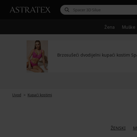
Žena
Muške
Brzosušeći dvodijelni kupaći kostim S
Uvod
Kupaći kostimi
ŽENSKI
M