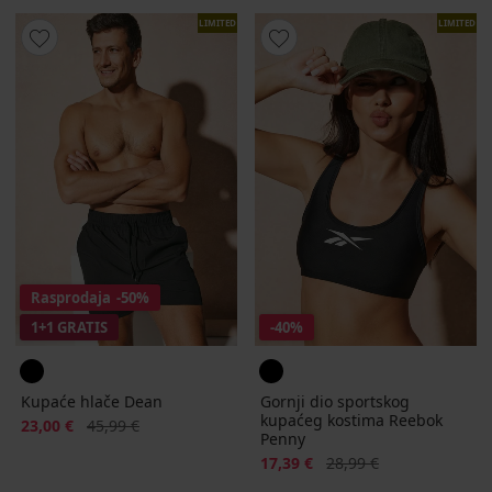
LIMITED
LIMITED
Rasprodaja
-50%
1+1 GRATIS
-40%
Kupaće hlače Dean
Gornji dio sportskog
kupaćeg kostima Reebok
Popust
Prvobitna cijena
23,00 €
45,99 €
Penny
Popust
Prvobitna cijena
17,39 €
28,99 €