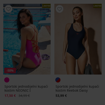
LIMITED
LIMITED
-50%
Sportski jednodijelni kupaći
Sportski jednodijelni kupaći
kostim NEONIC I
kostim Reebok Daisy
Popust
Prvobitna cijena
17,50 €
34,99 €
53,99 €