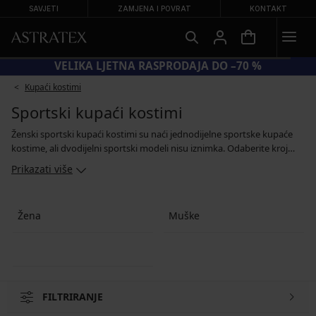
SAVJETI
ZAMJENA I POVRAT
KONTAKT
KOD BRA20 = GRUDNJACI −20 %
Kupaći kostimi
Sportski kupaći kostimi
Ženski sportski kupaći kostimi su naći jednodijelne sportske kupaće
kostime, ali dvodijelni sportski modeli nisu iznimka. Odaberite kroj
prema svojim idejama, s više krojeva ili dužim nogavicama.
Prikazati više
Žena
Muške
FILTRIRANJE