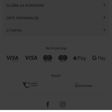
SLUŽBA ZA KORISNIKE
OPĆE INFORMACIJE
O TVRTKI
Načini plaćanja
Nosači