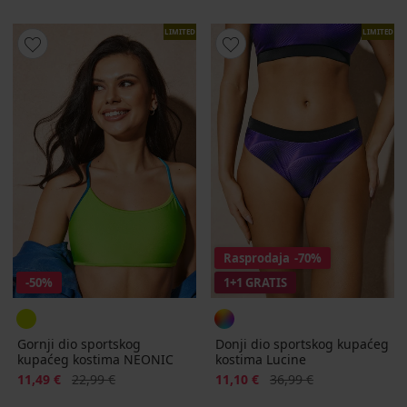
LIMITED
LIMITED
Rasprodaja
-70%
-50%
1+1 GRATIS
Gornji dio sportskog
Donji dio sportskog kupaćeg
kupaćeg kostima NEONIC
kostima Lucine
Popust
Prvobitna cijena
Popust
Prvobitna cijena
11,49 €
22,99 €
11,10 €
36,99 €