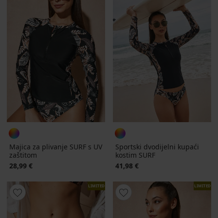
Majica za plivanje SURF s UV
Sportski dvodijelni kupaći
zaštitom
kostim SURF
28,99 €
41,98 €
LIMITED
LIMITED