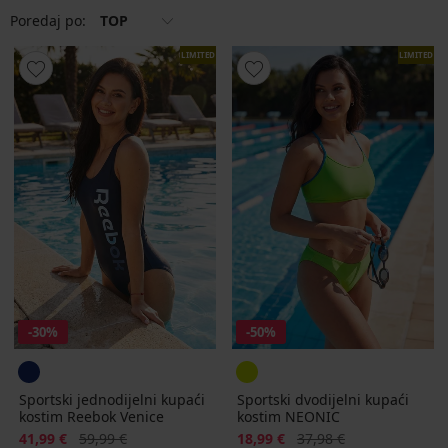
Poredaj po:
TOP
LIMITED
LIMITED
-30%
-50%
Sportski jednodijelni kupaći
Sportski dvodijelni kupaći
kostim Reebok Venice
kostim NEONIC
Popust
Prvobitna cijena
Popust
Prvobitna cijena
41,99 €
59,99 €
18,99 €
37,98 €