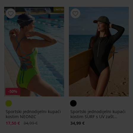
LIMITED
-50%
Sportski jednodijelni kupaći
Sportski jednodijelni kupaći
kostim NEONIC
kostim SURF s UV zašt...
Popust
Prvobitna cijena
17,50 €
34,99 €
34,99 €