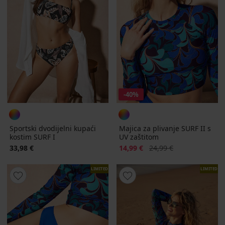
-40%
Sportski dvodijelni kupaći
Majica za plivanje SURF II s
kostim SURF I
UV zaštitom
Popust
Prvobitna cijena
33,98 €
14,99 €
24,99 €
LIMITED
LIMITED