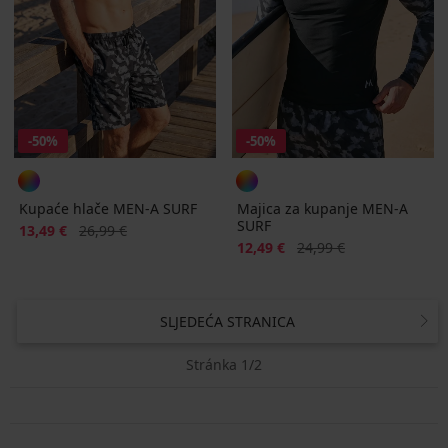
-50%
-50%
Kupaće hlače MEN-A SURF
Majica za kupanje MEN-A
SURF
Popust
Prvobitna cijena
13,49 €
26,99 €
Popust
Prvobitna cijena
12,49 €
24,99 €
SLJEDEĆA STRANICA
Stránka 1/2