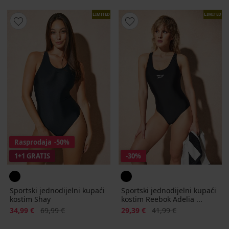
LIMITED
LIMITED
Rasprodaja
-50%
1+1 GRATIS
-30%
Sportski jednodijelni kupaći
Sportski jednodijelni kupaći
kostim Shay
kostim Reebok Adelia ...
Popust
Prvobitna cijena
Popust
Prvobitna cijena
34,99 €
69,99 €
29,39 €
41,99 €