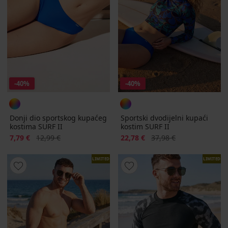
-40%
-40%
Donji dio sportskog kupaćeg
Sportski dvodijelni kupaći
kostima SURF II
kostim SURF II
Popust
Prvobitna cijena
Popust
Prvobitna cijena
7,79 €
12,99 €
22,78 €
37,98 €
LIMITED
LIMITED