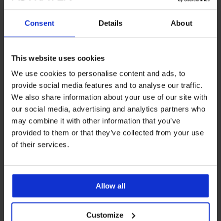
LIMITED
LIMITED
Consent
Details
About
This website uses cookies
We use cookies to personalise content and ads, to
provide social media features and to analyse our traffic.
We also share information about your use of our site with
our social media, advertising and analytics partners who
may combine it with other information that you’ve
provided to them or that they’ve collected from your use
-20%
of their services.
Donji dio sportskog kupaćeg
Kupaće bokserice George
kostima Reebok Penny I
Popust
Prvobitna cijena
18,39 €
22,99 €
Allow all
16,99 €
LIMITED
LIMITED
Customize