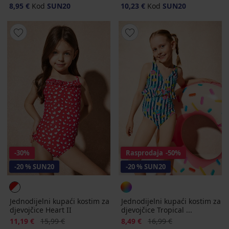
8,95 €
Kod
SUN20
10,23 €
Kod
SUN20
-30%
Rasprodaja
-50%
-20 % SUN20
-20 % SUN20
Jednodijelni kupaći kostim za
Jednodijelni kupaći kostim za
djevojčice Heart II
djevojčice Tropical ...
Popust
Prvobitna cijena
Popust
Prvobitna cijena
11,19 €
15,99 €
8,49 €
16,99 €