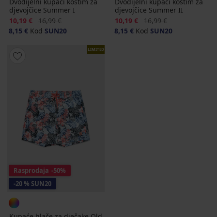
Dvodijelni kupaći kostim za
Dvodijelni kupaći kostim za
djevojčice Summer I
djevojčice Summer II
Popust
Prvobitna cijena
Popust
Prvobitna cijena
10,19 €
16,99 €
10,19 €
16,99 €
8,15 €
Kod
SUN20
8,15 €
Kod
SUN20
LIMITED
Rasprodaja
-50%
-20 % SUN20
Kupaće hlače za dječake Old