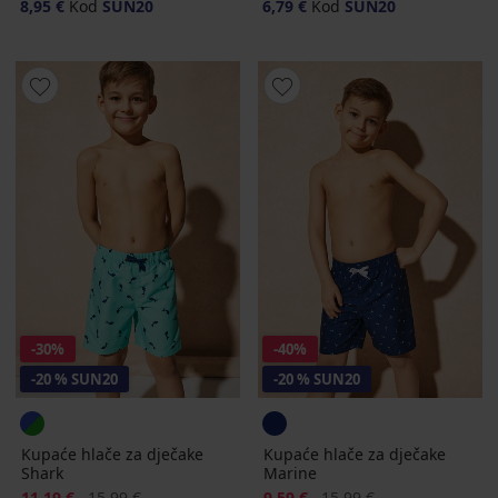
8,95 €
Kod
SUN20
6,79 €
Kod
SUN20
-30%
-40%
-20 % SUN20
-20 % SUN20
Kupaće hlače za dječake
Kupaće hlače za dječake
Shark
Marine
Popust
Prvobitna cijena
Popust
Prvobitna cijena
11,19 €
15,99 €
9,59 €
15,99 €