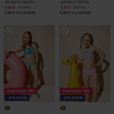
djevojčice Agatha
djevojčice Nataly
Popust
Prvobitna cijena
Popust
Prvobitna cijena
9,60 €
31,99 €
8,70 €
28,99 €
7,68 €
Kod
SUN20
6,96 €
Kod
SUN20
Rasprodaja
-40%
Rasprodaja
-40%
-20 % SUN20
-20 % SUN20