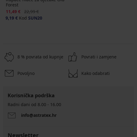
Forest
Popust
Prvobitna cijena
11,49 €
22,99 €
9,19 €
Kod
SUN20
8 % povrata od kupnje
Povrati i zamjene
Povoljno
Kako odabrati
Korisnička podrška
Radni dani od 8.00 - 16.00
info@astratex.hr
Newsletter