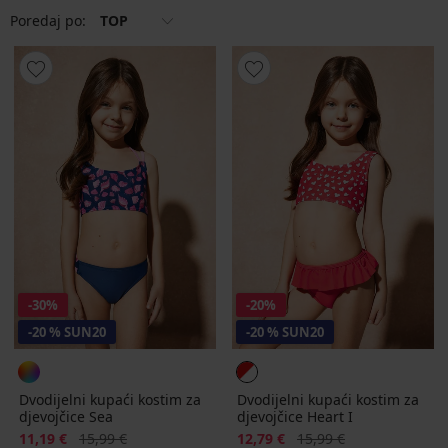
Poredaj po:
TOP
-30%
-20%
-20 % SUN20
-20 % SUN20
Dvodijelni kupaći kostim za
Dvodijelni kupaći kostim za
djevojčice Sea
djevojčice Heart I
Popust
Prvobitna cijena
Popust
Prvobitna cijena
11,19 €
15,99 €
12,79 €
15,99 €