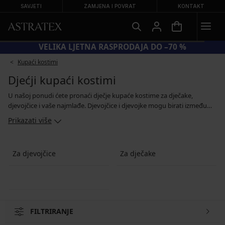
SAVJETI
ZAMJENA I POVRAT
KONTAKT
NA SNIŽENE KUPAĆE KOSTIME
VELIKA LJETNA
Kupaći kostimi
Djećji kupaći kostimi
U našoj ponudi ćete pronaći dječje kupaće kostime za dječake,
djevojčice i vaše najmlađe. Djevojčice i djevojke mogu birati između
dvodijelnih i jednodijelnih kupaćih kostima, mi nudimo dječačke
Prikazati više
kupaće kostime u dva kroja - kupaće gaće i kupaće gaće s
nogavicama. Što god odabrali, bit će puni boja i veselih motiva koji
jednostavno pripadaju ljetu. A za najmlađe imamo dječji kupaći kostim
Za djevojčice
Za dječake
u kojem mogu uživati ​​u vodenoj zabavi čak i s pelenom.
FILTRIRANJE