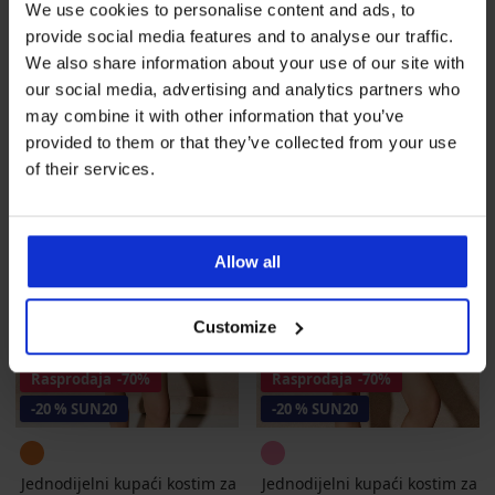
We use cookies to personalise content and ads, to
Popust
Prvobitna cijena
Popust
Prvobitna cijena
8,00 €
15,99 €
7,20 €
23,99 €
provide social media features and to analyse our traffic.
6,40 €
Kod
SUN20
5,76 €
Kod
SUN20
We also share information about your use of our site with
our social media, advertising and analytics partners who
may combine it with other information that you’ve
provided to them or that they’ve collected from your use
of their services.
Allow all
Customize
Rasprodaja
-70%
Rasprodaja
-70%
-20 % SUN20
-20 % SUN20
Jednodijelni kupaći kostim za
Jednodijelni kupaći kostim za