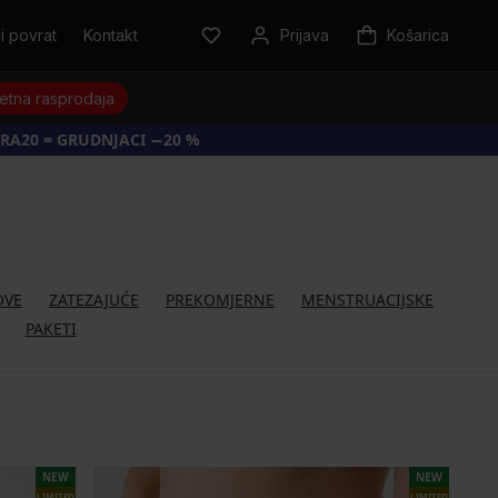
i povrat
Kontakt
Prijava
Košarica
jetna rasprodaja
RA20 = GRUDNJACI −20 %
OVE
ZATEZAJUĆE
PREKOMJERNE
MENSTRUACIJSKE
PAKETI
NEW
NEW
LIMITED
LIMITED