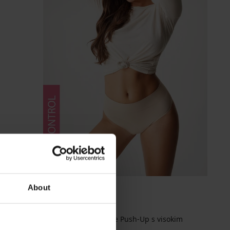
3+1 GRATIS
About
BESTSELLER
Stezne gaćice Simple Push-Up s visokim
strukom