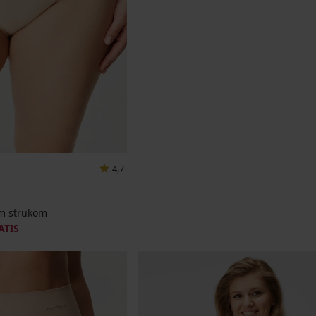
4,7
im strukom
ATIS