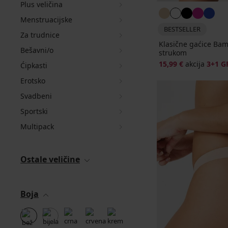
Plus veličina
Menstruacijske
BESTSELLER
Za trudnice
Klasične gaćice Bam
Bešavni/o
strukom
15,99 €
akcija
3+1 G
Ćipkasti
Erotsko
Svadbeni
Sportski
Multipack
Ostale veličine
Boja