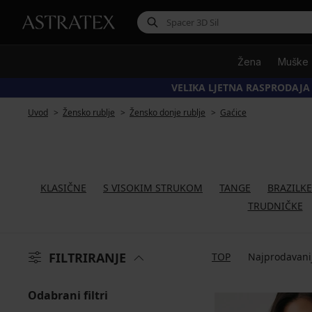
Žena
Muške
VELIKA LJETNA RASPRODAJA
Uvod
Žensko rublje
Žensko donje rublje
Gaćice
KLASIČNE
S VISOKIM STRUKOM
TANGE
BRAZILKE
TRUDNIČKE
FILTRIRANJE
TOP
Najprodavani
Odabrani filtri