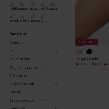
Svojstva
3+1 GRATIS
Materijal
Kroj
Tange Simple
Visina struka
8,19 €
akcija
3+1 GR
Duljina nogavica
Stil i funkcija
Izgled i uzorak
Detalji
Šavovi i porubi
Kopčanje