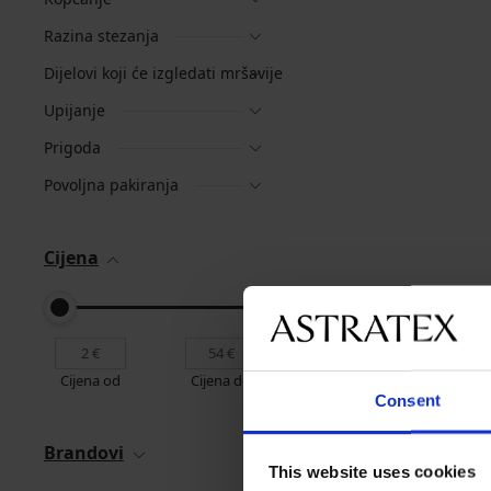
Razina stezanja
Dijelovi koji će izgledati mršavije
Upijanje
Prigoda
Povoljna pakiranja
Cijena
Cijena od
Cijena do
Consent
Brandovi
This website uses cookies