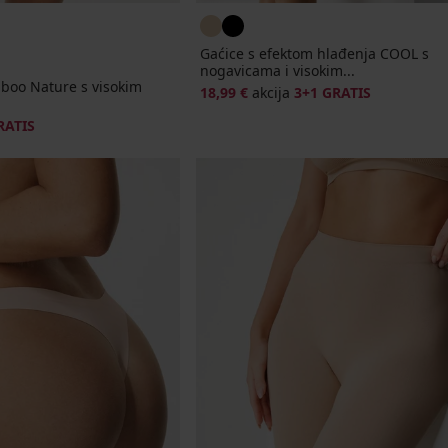
Gaćice s efektom hlađenja COOL s
nogavicama i visokim...
boo Nature s visokim
18,99 €
akcija
3+1 GRATIS
RATIS