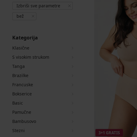
Izbriši sve parametre
bež
Kategorija
Klasične
S visokim strukom
Tanga
Brazilke
Francuske
Bokserice
Basic
Pamučne
Bambusovo
Stezni
3+1 GRATIS