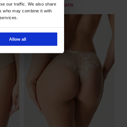
se our traffic. We also share
16,99 €
akcija
3+1 GRATIS
ers who may combine it with
 services.
Allow all