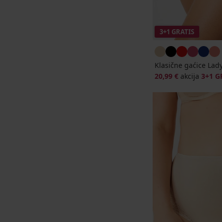
3+1 GRATIS
Klasične gaćice La
20,99 €
akcija
3+1 G