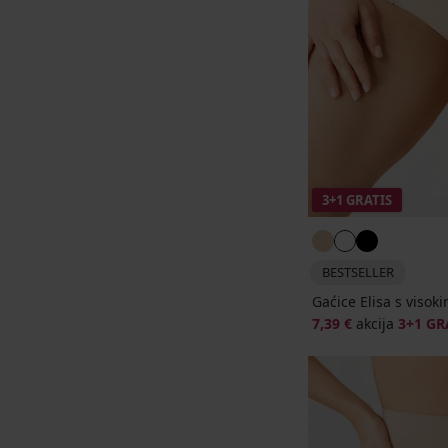
3+1 GRATIS
BESTSELLER
Gaćice Elisa s visok
7,39 €
akcija
3+1 GR