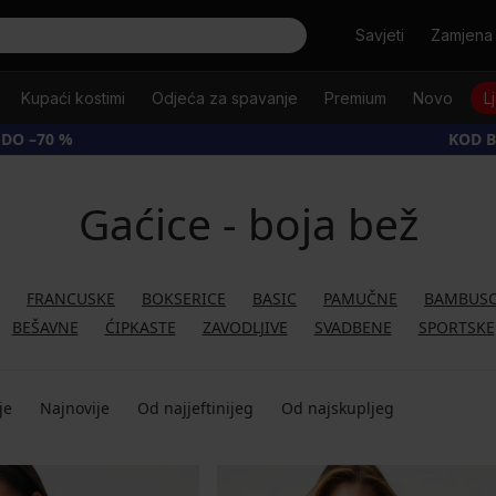
Tražiti
Savjeti
Zamjena 
Kupaći kostimi
Odjeća za spavanje
Premium
Novo
L
 DO –70 %
KOD B
Gaćice - boja bež
FRANCUSKE
BOKSERICE
BASIC
PAMUČNE
BAMBUS
BEŠAVNE
ĆIPKASTE
ZAVODLJIVE
SVADBENE
SPORTSKE
je
Najnovije
Od najjeftinijeg
Od najskupljeg