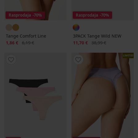
Rasprodaja
-70%
Rasprodaja
-70%
Tange Comfort Line
3PACK Tange Wild NEW
Popust
Prvobitna cijena
Popust
Prvobitna cijena
1,86 €
6,19 €
11,70 €
38,99 €
LIMITED