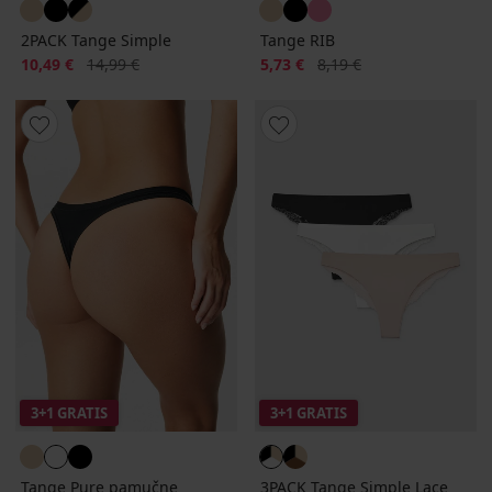
2PACK Tange Simple
Tange RIB
Popust
Prvobitna cijena
Popust
Prvobitna cijena
10,49 €
14,99 €
5,73 €
8,19 €
3+1 GRATIS
3+1 GRATIS
Tange Pure pamučne
3PACK Tange Simple Lace