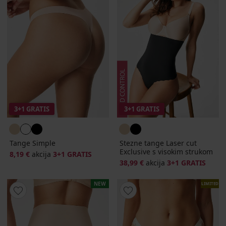
3+1 GRATIS
3+1 GRATIS
Tange Simple
Stezne tange Laser cut
Exclusive s visokim strukom
8,19 €
akcija
3+1 GRATIS
38,99 €
akcija
3+1 GRATIS
NEW
LIMITED