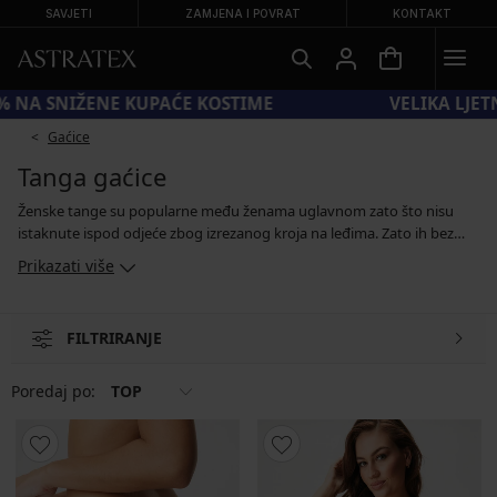
SAVJETI
ZAMJENA I POVRAT
KONTAKT
KOD SUN20 = −20 % NA SNIŽENE KUPAĆE KOSTIME
Gaćice
Tanga gaćice
Ženske tange su popularne među ženama uglavnom zato što nisu
istaknute ispod odjeće zbog izrezanog kroja na leđima. Zato ih bez
brige možete nositi ispod uskih hlača ili haljina. U našoj ponudi ćete
Prikazati više
pronaći glatke osnovne tange, modele u boji i s uzorkom, tange s
rubom izrezanim laserom i seksi komade od čipke, satena ili prozirnog
tila. Također nudimo odgovarajući grudnjak za odabrane modele,
FILTRIRANJE
tako da možete kupiti zavodljivi set u istom dizajnu.
Poredaj po:
TOP