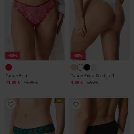
-30%
-30%
Tange Erin
Tange Extra Stretch II
Popust
Prvobitna cijena
Popust
Prvobitna cijena
11,89 €
16,99 €
4,89 €
6,99 €
LIMITED