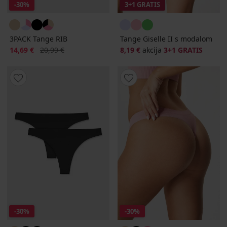
-30%
3+1 GRATIS
3PACK Tange RIB
Tange Giselle II s modalom
Popust
Prvobitna cijena
14,69 €
20,99 €
8,19 €
akcija
3+1 GRATIS
-30%
-30%