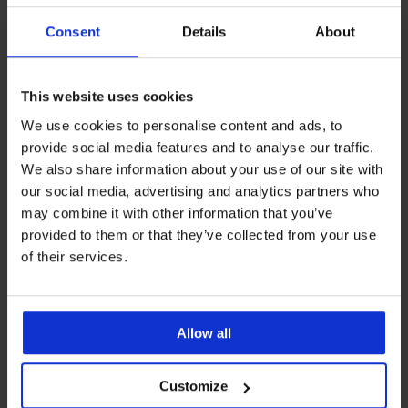
Consent
Details
About
This website uses cookies
-30%
-30%
We use cookies to personalise content and ads, to
provide social media features and to analyse our traffic.
Tange Bamboo Nature
Tange Extra Stretch II
We also share information about your use of our site with
Popust
Prvobitna cijena
Popust
Prvobitna cijena
10,49 €
14,99 €
4,89 €
6,99 €
our social media, advertising and analytics partners who
may combine it with other information that you’ve
LIMITED
provided to them or that they’ve collected from your use
of their services.
Allow all
Customize