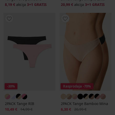
8,19 €
akcija
3+1 GRATIS
20,99 €
akcija
3+1 GRATIS
-30%
Rasprodaja
-70%
2PACK Tange RIB
2PACK Tange Bamboo Mina
Popust
Prvobitna cijena
Popust
Prvobitna cijena
10,49 €
14,99 €
6,30 €
20,99 €