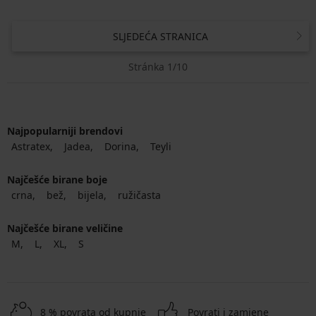
SLJEDEĆA STRANICA
Stránka 1/10
Najpopularniji brendovi
Astratex
Jadea
Dorina
Teyli
Najčešće birane boje
crna
bež
bijela
ružičasta
Najčešće birane veličine
M
L
XL
S
8 % povrata od kupnje
Povrati i zamjene