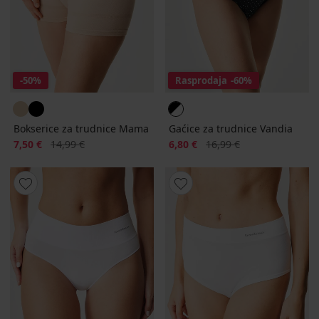
-50%
Rasprodaja
-60%
Bokserice za trudnice Mama
Gaćice za trudnice Vandia
Popust
Prvobitna cijena
Popust
Prvobitna cijena
7,50 €
14,99 €
6,80 €
16,99 €