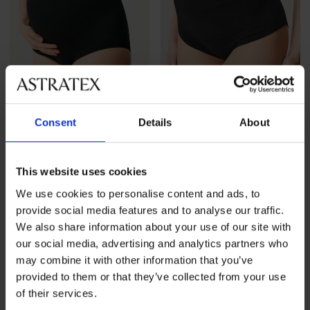
Consent
Details
About
-30%
3+1 GRATIS
This website uses cookies
Gaćice za trudnice Mama
BESTSELLER
We use cookies to personalise content and ads, to
Touch s visokim strukom
Klasične gaćice Bamboo
Popust
Prvobitna cijena
11,89 €
16,99 €
provide social media features and to analyse our traffic.
Nature s visokim strukom
We also share information about your use of our site with
15,99 €
akcija
3+1 GRATIS
our social media, advertising and analytics partners who
may combine it with other information that you’ve
provided to them or that they’ve collected from your use
of their services.