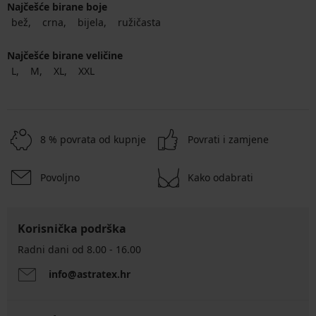
Najčešće birane boje
bež
crna
bijela
ružičasta
Najčešće birane veličine
L
M
XL
XXL
8 % povrata od kupnje
Povrati i zamjene
Povoljno
Kako odabrati
Korisnička podrška
Radni dani od 8.00 - 16.00
info@astratex.hr