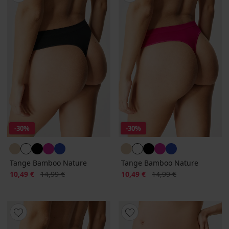
-30%
-30%
Tange Bamboo Nature
Tange Bamboo Nature
Popust
Prvobitna cijena
Popust
Prvobitna cijena
10,49 €
14,99 €
10,49 €
14,99 €