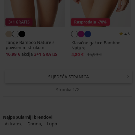
3+1 GRATIS
Rasprodaja
-70%
4,5
Tange Bamboo Nature s
Klasične gaćice Bamboo
povišenim strukom
Nature
16,99 €
akcija
3+1 GRATIS
Popust
Prvobitna cijena
4,80 €
15,99 €
SLJEDEĆA STRANICA
Stránka 1/2
Najpopularniji brendovi
Astratex
Dorina
Lupo