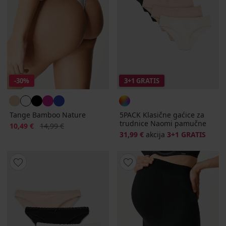
-30%
3+1 GRATIS
Tange Bamboo Nature
5PACK Klasične gaćice za
trudnice Naomi pamučne
Popust
Prvobitna cijena
10,49 €
14,99 €
31,99 €
akcija
3+1 GRATIS