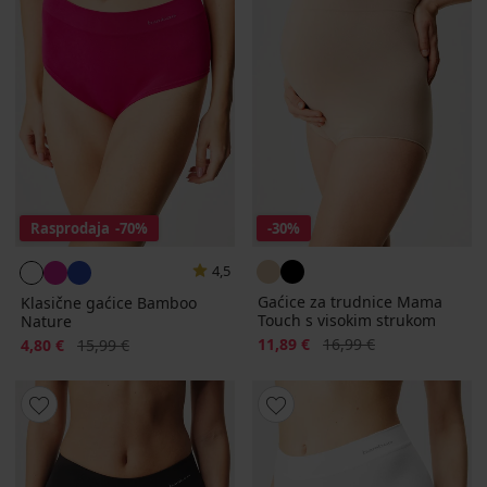
Rasprodaja
-70%
-30%
4,5
Gaćice za trudnice Mama
Klasične gaćice Bamboo
Touch s visokim strukom
Nature
Popust
Prvobitna cijena
Popust
Prvobitna cijena
11,89 €
16,99 €
4,80 €
15,99 €