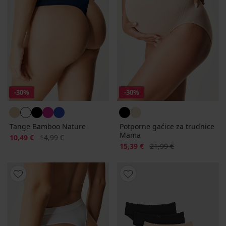
-30%
-30%
Tange Bamboo Nature
Potporne gaćice za trudnice
Mama
Popust
Prvobitna cijena
10,49 €
14,99 €
Popust
Prvobitna cijena
15,39 €
21,99 €