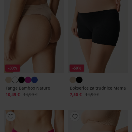
-30%
-50%
Tange Bamboo Nature
Bokserice za trudnice Mama
Popust
Prvobitna cijena
Popust
Prvobitna cijena
10,49 €
14,99 €
7,50 €
14,99 €