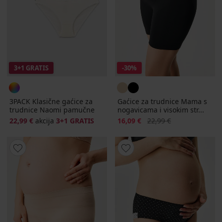
3+1 GRATIS
-30%
3PACK Klasične gaćice za
Gaćice za trudnice Mama s
trudnice Naomi pamučne
nogavicama i visokim str...
Popust
Prvobitna cijena
22,99 €
akcija
3+1 GRATIS
16,09 €
22,99 €