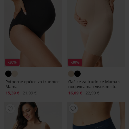
-30%
-30%
Potporne gaćice za trudnice
Gaćice za trudnice Mama s
Mama
nogavicama i visokim str...
Popust
Prvobitna cijena
Popust
Prvobitna cijena
15,39 €
21,99 €
16,09 €
22,99 €