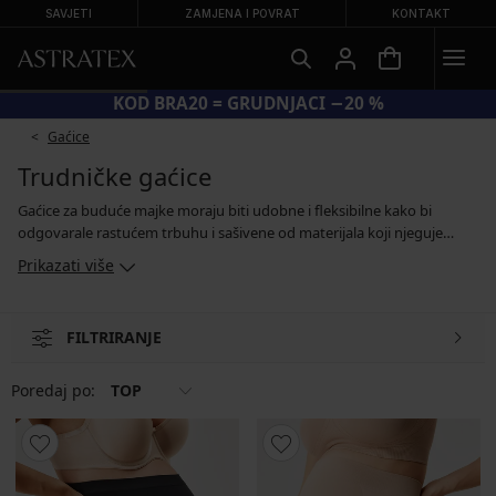
SAVJETI
ZAMJENA I POVRAT
KONTAKT
KOD BRA20 = GRUDNJACI −20 %
Gaćice
Trudničke gaćice
Gaćice za buduće majke moraju biti udobne i fleksibilne kako bi
odgovarale rastućem trbuhu i sašivene od materijala koji njeguje
kožu. Trudnicama nudimo bešavne trudničke gaćice s nogavicama,
Prikazati više
modele klasičnog kroja s podignutim strukom i krojeve koji
završavaju ispod trbuha, tako da se nigdje ne urezuju. Većina naših
trudničkih gaćica su izrađene od antibakterijske tkanine s ekstraktima
FILTRIRANJE
aloe vere i jojobe za savršenu udobnost.
Poredaj po:
TOP