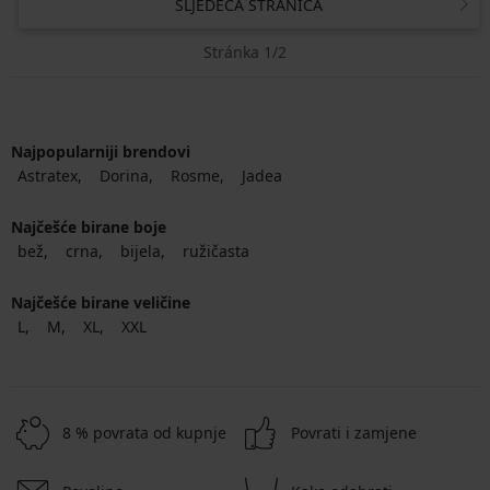
SLJEDEĆA STRANICA
Stránka 1/2
Najpopularniji brendovi
Astratex
Dorina
Rosme
Jadea
Najčešće birane boje
bež
crna
bijela
ružičasta
Najčešće birane veličine
L
M
XL
XXL
8 % povrata od kupnje
Povrati i zamjene