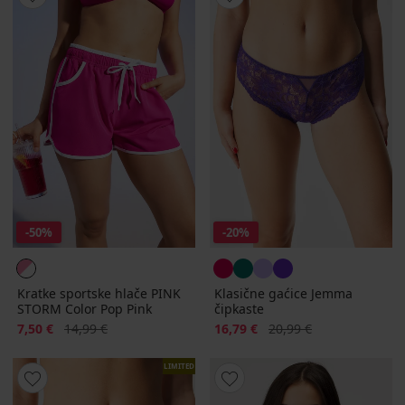
-50%
-20%
Kratke sportske hlače PINK
Klasične gaćice Jemma
STORM Color Pop Pink
čipkaste
Popust
Prvobitna cijena
Popust
Prvobitna cijena
7,50 €
14,99 €
16,79 €
20,99 €
LIMITED