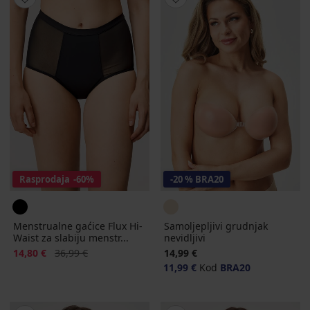
Rasprodaja
-60%
-20 % BRA20
Menstrualne gaćice Flux Hi-
Samoljepljivi grudnjak
Waist za slabiju menstr...
nevidljivi
Popust
Prvobitna cijena
14,80 €
36,99 €
14,99 €
11,99 €
Kod
BRA20