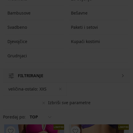
Bambusove
Bešavne
Svadbeno
Paketi i setovi
Djevojčice
Kupaći kostimi
Grudnjaci
FILTRIRANJE
veličina-ostalo:
XXS
Izbriši sve parametre
Poredaj po:
TOP
LIMITED
LIMITED