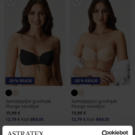
-20 % BRA20
-20 % BRA20
Samoljepljivi grudnjak
Samoljepljivi grudnjak
Plunge nevidljivi
Plunge nevidljivi
15,99 €
15,99 €
12,79 €
Kod
BRA20
12,79 €
Kod
BRA20
LIMITED
LIMITED