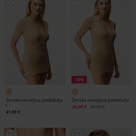
-20%
Ženska nevidljiva potkošulja
Ženska nevidljiva potkošulja
I
Popust
Prvobitna cijena
29,59 €
36,99 €
41,99 €