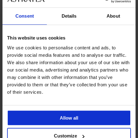
Consent
Details
About
This website uses cookies
We use cookies to personalise content and ads, to
provide social media features and to analyse our traffic.
We also share information about your use of our site with
our social media, advertising and analytics partners who
may combine it with other information that you’ve
-20%
-50%
provided to them or that they’ve collected from your use
of their services.
Klasične gaćice Jemma
Grudnjak Origins Shiny
čipkaste
Bralette
Popust
Prvobitna cijena
Popust
Prvobitna cijena
16,79 €
20,99 €
13,99 €
27,99 €
Allow all
LIMITED
LIMITED
Customize