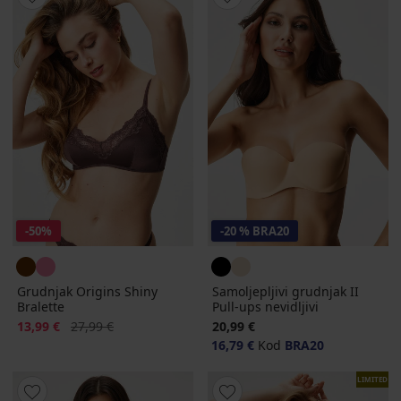
-50%
-20 % BRA20
Grudnjak Origins Shiny
Samoljepljivi grudnjak II
Bralette
Pull-ups nevidljivi
Popust
Prvobitna cijena
13,99 €
27,99 €
20,99 €
16,79 €
Kod
BRA20
LIMITED