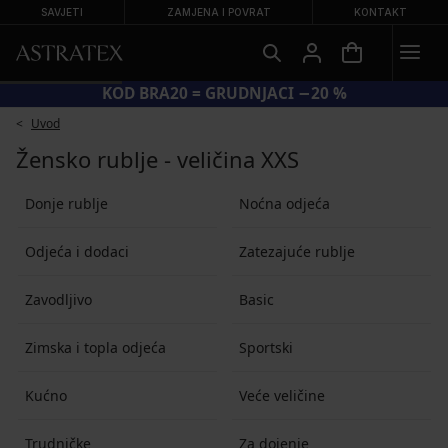
SAVJETI
ZAMJENA I POVRAT
KONTAKT
KOD BRA20 = GRUDNJACI −20 %
Uvod
Žensko rublje - veličina XXS
Donje rublje
Noćna odjeća
Odjeća i dodaci
Zatezajuće rublje
Zavodljivo
Basic
Zimska i topla odjeća
Sportski
Kućno
Veće veličine
Trudničke
Za dojenje