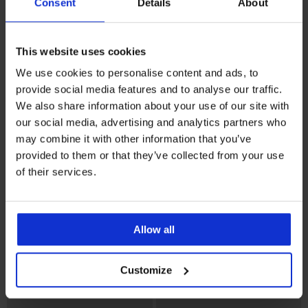
Consent
Details
About
This website uses cookies
We use cookies to personalise content and ads, to
-20% BRA20
Bestseller
provide social media features and to analyse our traffic.
5
3,8
We also share information about your use of our site with
Grudnjak Violeta podstavljeni
our social media, advertising and analytics partners who
zaglađujući
Grudnjak Spacer 3D Lady
may combine it with other information that you’ve
41,99 €
Grace New
provided to them or that they’ve collected from your use
33,59 €
kod:
BRA20
49,99 €
of their services.
Allow all
Customize