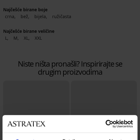
Najčešće birane boje
crna
bež
bijela
ružičasta
Najčešće birane veličine
L
M
XL
XXL
Niste ništa pronašli? Inspirirajte se
drugim proizvodima