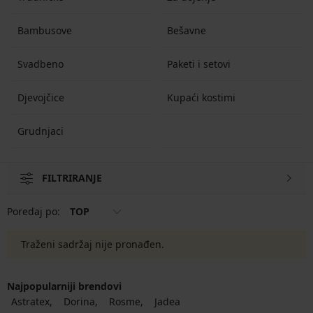
Bambusove
Bešavne
Svadbeno
Paketi i setovi
Djevojčice
Kupaći kostimi
Grudnjaci
FILTRIRANJE
Poredaj po:
TOP
Traženi sadržaj nije pronađen.
Najpopularniji brendovi
Astratex
Dorina
Rosme
Jadea