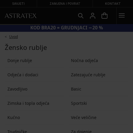
SAVJETI
ZAMJENA I POVRAT
KONTAKT
KOD BRA20 = GRUDNJACI −20 %
Uvod
Žensko rublje
Donje rublje
Noćna odjeća
Odjeća i dodaci
Zatezajuće rublje
Zavodljivo
Basic
Zimska i topla odjeća
Sportski
Kućno
Veće veličine
Trudničke
Za dojenje