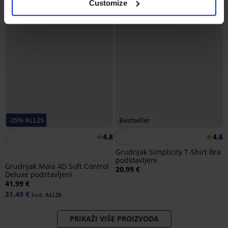
Customize
-25% ALL25
Bestseller
4,8
4,6
Grudnjak Simplicity T-Shirt Bra
podstavljeni
Grudnjak Maia 4D Soft Control
20,99 €
Deluxe podstavljeni
41,99 €
31,49 €
kod:
ALL25
PRIKAŽI VIŠE PROIZVODA