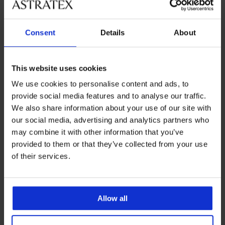
Consent
Details
About
This website uses cookies
We use cookies to personalise content and ads, to
provide social media features and to analyse our traffic.
We also share information about your use of our site with
-25% ALL25
Bestseller
our social media, advertising and analytics partners who
may combine it with other information that you’ve
5
3,8
provided to them or that they’ve collected from your use
Grudnjak Violeta podstavljeni
of their services.
zaglađujući
Grudnjak Spacer 3D Lady
41,99 €
Grace New
31,49 €
kod:
ALL25
49,99 €
Allow all