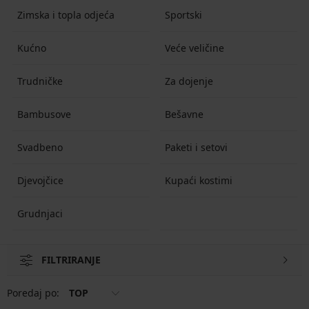
Zimska i topla odjeća
Sportski
Kućno
Veće veličine
Trudničke
Za dojenje
Bambusove
Bešavne
Svadbeno
Paketi i setovi
Djevojčice
Kupaći kostimi
Grudnjaci
FILTRIRANJE
Poredaj po:
TOP