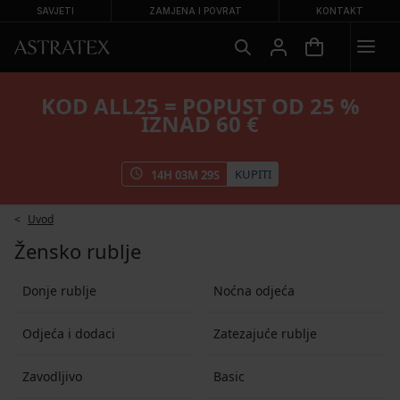
SAVJETI
ZAMJENA I POVRAT
KONTAKT
KOD ALL25 = POPUST OD 25 %
IZNAD 60 €
KUPITI
14
H
03
M
29
S
Uvod
Žensko rublje
Donje rublje
Noćna odjeća
Odjeća i dodaci
Zatezajuće rublje
Zavodljivo
Basic