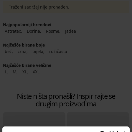
Traženi sadržaj nije pronađen.
Najpopularniji brendovi
Astratex
Dorina
Rosme
Jadea
Najčešće birane boje
bež
crna
bijela
ružičasta
Najčešće birane veličine
L
M
XL
XXL
Niste ništa pronašli? Inspirirajte se
drugim proizvodima