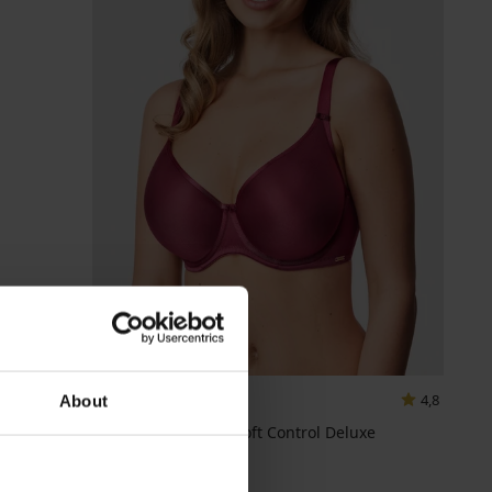
-25 % ALL25
4,8
About
Grudnjak Maia 4D Soft Control Deluxe
podstavljeni
41,99 €