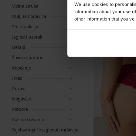
We use cookies to personalis
Visina struka
information about your use of
Duljina nogavica
other information that you’ve
Stil i funkcija
Izgled i uzorak
Detalji
Šavovi i porubi
Kopčanje
Izrez
Rukavi
Nogavice
Potpora
Razina stezanja
Dijelovi koji će izgledati mršavije