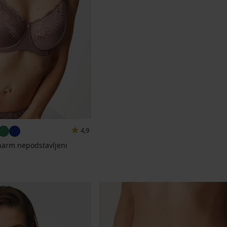
4,9
harm nepodstavljeni