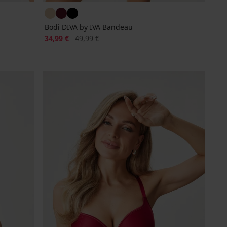
Bodi DIVA by IVA Bandeau
Popust
Prvobitna cijena
34,99 €
49,99 €