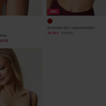
-30%
Grudnjak Vija I nepodstavljeni
Popust
Prvobitna cijena
29,39 €
41,99 €
e New
RATIS