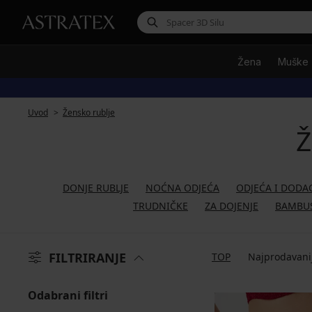
Žena
Muške
Uvod
Žensko rublje
Ž
DONJE RUBLJE
NOĆNA ODJEĆA
ODJEĆA I DODA
TRUDNIČKE
ZA DOJENJE
BAMBU
FILTRIRANJE
TOP
Najprodavani
Odabrani filtri