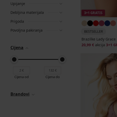
Upijanje
Debljina materijala
3+1 GRATIS
Prigoda
Povoljna pakiranja
BESTSELLER
Brazilke Lady Grac
20,99 €
akcija
3+1 G
Cijena
Cijena od
Cijena do
Brandovi