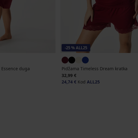
-25 % ALL25
e Essence duga
Pidžama Timeless Dream kratka
jena
32,99 €
24,74 €
Kod
ALL25