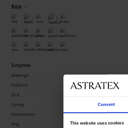
Boja
Svojstva
Materijal
Košarice
Žice
Opseg
Consent
Naramenice
This website uses cookies
Kroj