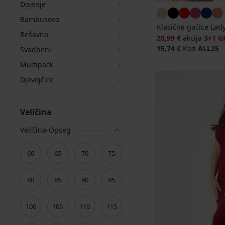
Dojenje
Bambusovo
Klasične gaćice La
Bešavno
20,99 €
akcija
3+1 G
15,74 €
Kod
ALL25
Svadbeni
Multipack
Djevojčice
Veličina
Veličina-Opseg
60
65
70
75
80
85
90
95
100
105
110
115