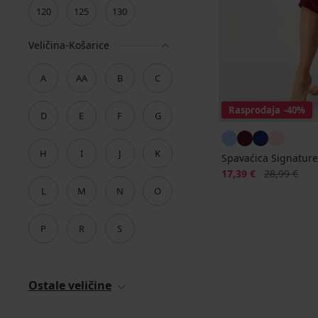
120
125
130
Veličina-Košarice
A
AA
B
C
Rasprodaja
-40%
D
E
F
G
H
I
J
K
Spavaćica Signatur
Popust
Prvobitna ci
17,39 €
28,99 €
L
M
N
O
P
R
S
Ostale veličine