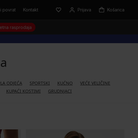
i povrat
Kontakt
Prijava
Košarica
jetna rasprodaja
na
PLA ODJEĆA
SPORTSKI
KUĆNO
VEĆE VELIČINE
KUPAĆI KOSTIMI
GRUDNJACI