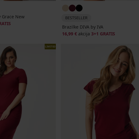
dy Grace New
BESTSELLER
RATIS
Brazilke DIVA by IVA
16,99 €
akcija
3+1 GRATIS
LIMITED