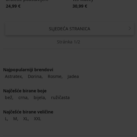
24,99 €
30,99 €
SLJEDEĆA STRANICA
Stránka 1/2
Najpopularniji brendovi
Astratex
Dorina
Rosme
Jadea
Najčešće birane boje
bež
crna
bijela
ružičasta
Najčešće birane veličine
L
M
XL
XXL