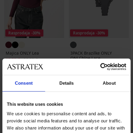
Rasprodaja
-30%
Rasprodaja
-30%
Majica ONLY Lea
3PACK Brazilke ONLY
ONLChloe Lace
Popust
Prvobitna cijena
18,89 €
26,99 €
Popust
Prvobitna cijena
19,59 €
27,99 €
LIMITED
Consent
Details
About
This website uses cookies
We use cookies to personalise content and ads, to
provide social media features and to analyse our traffic.
We also share information about your use of our site with