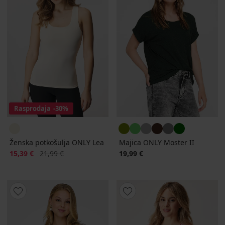
Rasprodaja
-30%
Ženska potkošulja ONLY Lea
Majica ONLY Moster II
Popust
Prvobitna cijena
15,39 €
21,99 €
19,99 €