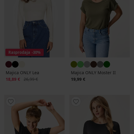
Rasprodaja
-30%
Majica ONLY Lea
Majica ONLY Moster II
Popust
Prvobitna cijena
18,89 €
26,99 €
19,99 €