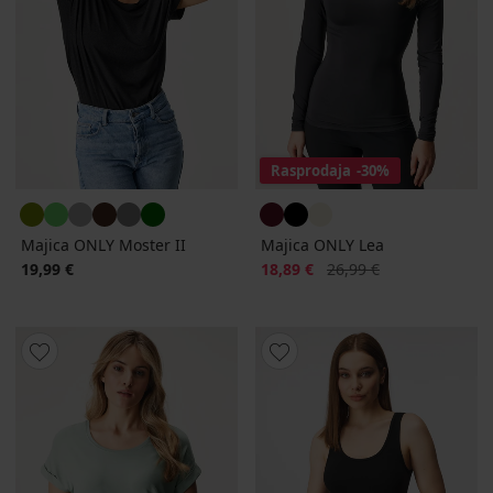
Rasprodaja
-30%
Majica ONLY Moster II
Majica ONLY Lea
Popust
Prvobitna cijena
19,99 €
18,89 €
26,99 €