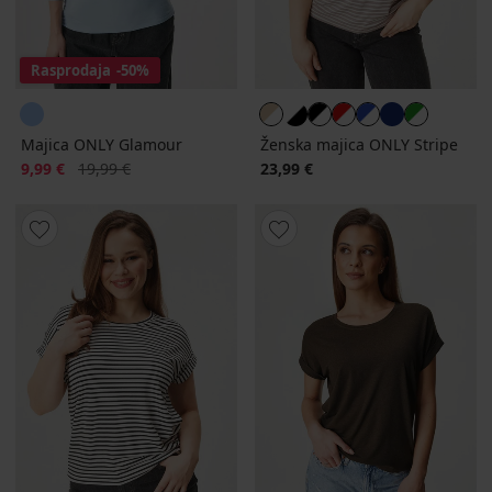
Rasprodaja
-50%
Majica ONLY Glamour
Ženska majica ONLY Stripe
Popust
Prvobitna cijena
9,99 €
19,99 €
23,99 €