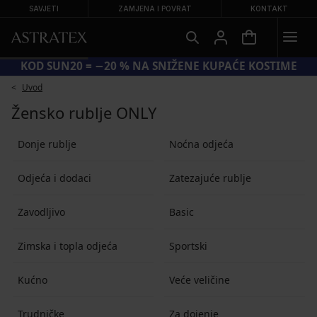
SAVJETI
ZAMJENA I POVRAT
KONTAKT
KOD SUN20 = −20 % NA SNIŽENE KUPAĆE KOSTIME
Uvod
Žensko rublje ONLY
Donje rublje
Noćna odjeća
Odjeća i dodaci
Zatezajuće rublje
Zavodljivo
Basic
Zimska i topla odjeća
Sportski
Kućno
Veće veličine
Trudničke
Za dojenje