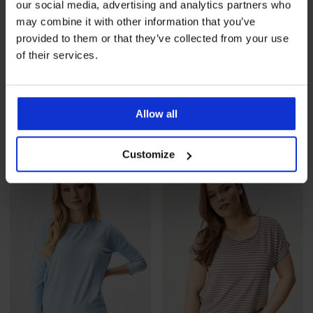
our social media, advertising and analytics partners who
may combine it with other information that you’ve
provided to them or that they’ve collected from your use
of their services.
Rasprodaja
-50%
Rasprodaja
-60%
3PACK Tange ONLY CHLOE
Zimska džemper haljina
Allow all
Lace
Only ONLMonica
Popust
Prvobitna cijena
Popust
Prvobitna cijena
11,99 €
23,99 €
18,00 €
44,99 €
Customize