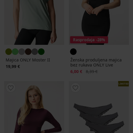
Rasprodaja
-28%
Majica ONLY Moster II
Ženska produljena majica
bez rukava ONLY Live
19,99 €
Popust
Prvobitna cijena
6,00 €
8,39 €
LIMITED