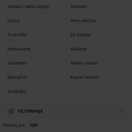
Zimska i topla odjeća
Sportski
Kućno
Veće veličine
Trudničke
Za dojenje
Bambusove
Bešavne
Svadbeno
Paketi i setovi
Djevojčice
Kupaći kostimi
Grudnjaci
FILTRIRANJE
Poredaj po:
TOP