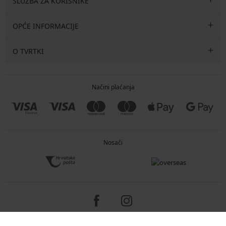
SLUŽBA ZA KORISNIKE
OPĆE INFORMACIJE
O TVRTKI
Načini plaćanja
Nosači
Copyright 2005-2026 © ASTRATEX a.s.