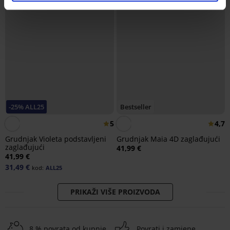
-25% ALL25
Bestseller
5
4,7
Grudnjak Violeta podstavljeni
Grudnjak Maia 4D zaglađujući
zaglađujući
41,99 €
41,99 €
31,49 €
kod:
ALL25
PRIKAŽI VIŠE PROIZVODA
8 % povrata od kupnje
Povrati i zamjene