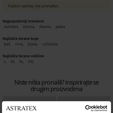
Traženi sadržaj nije pronađen.
Najpopularniji brendovi
Astratex
Dorina
Rosme
Jadea
Najčešće birane boje
bež
crna
bijela
ružičasta
Najčešće birane veličine
L
M
XL
XXL
Niste ništa pronašli? Inspirirajte se
drugim proizvodima