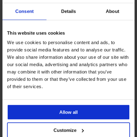
Consent
Details
About
This website uses cookies
We use cookies to personalise content and ads, to
provide social media features and to analyse our traffic.
We also share information about your use of our site with
our social media, advertising and analytics partners who
Bestseller
Popust -50%
may combine it with other information that you’ve
provided to them or that they’ve collected from your use
4,8
of their services.
Grudnjak DIVA by IVA
Grudnjak Soft Lace II
nepodstavljeni
podstavljeni bez žica
39,99 €
18,50 €
36,99 €
Allow all
Customize