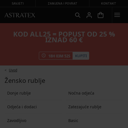
SAVJETI
ZAMJENA I POVRAT
KONTAKT
KOD ALL25 = POPUST OD 25 %
IZNAD 60 €
KUPITI
18
H
03
M
52
S
Uvod
Žensko rublje
Donje rublje
Noćna odjeća
Odjeća i dodaci
Zatezajuće rublje
Zavodljivo
Basic