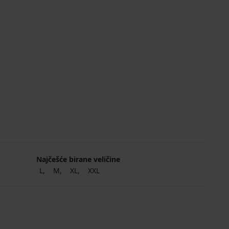
Najčešće birane veličine
L
M
XL
XXL