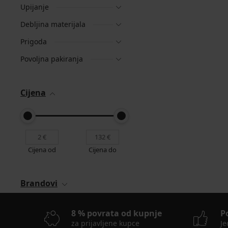
Upijanje
Debljina materijala
Prigoda
Povoljna pakiranja
Cijena
Cijena od
Cijena do
Brandovi
8 % povrata od kupnje
P
za prijavljene kupce
Je