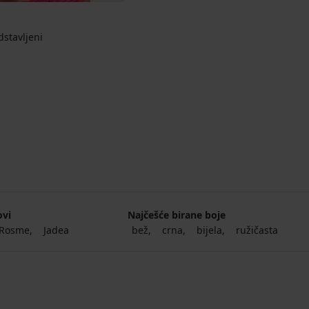
stavljeni
jena
ovi
Najčešće birane boje
Rosme
Jadea
bež
crna
bijela
ružičasta