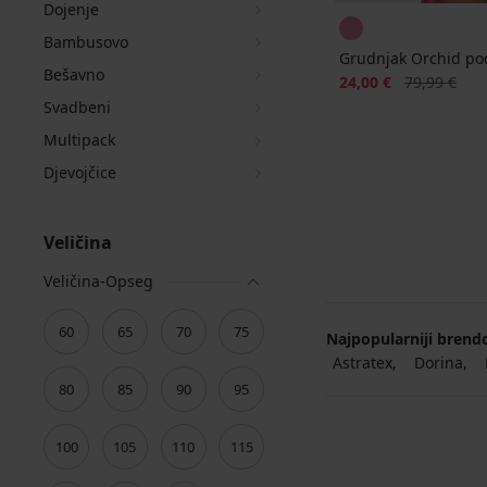
Dojenje
Bambusovo
Grudnjak Orchid pod
Bešavno
Popust
Prvobitna ci
24,00 €
79,99 €
Svadbeni
Multipack
Djevojčice
Veličina
Veličina-Opseg
60
65
70
75
Najpopularniji brend
Astratex
Dorina
80
85
90
95
100
105
110
115