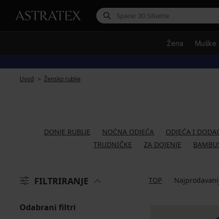
Žena
Muške
Uvod
Žensko rublje
DONJE RUBLJE
NOĆNA ODJEĆA
ODJEĆA I DODA
TRUDNIČKE
ZA DOJENJE
BAMBU
FILTRIRANJE
TOP
Najprodavani
Odabrani filtri