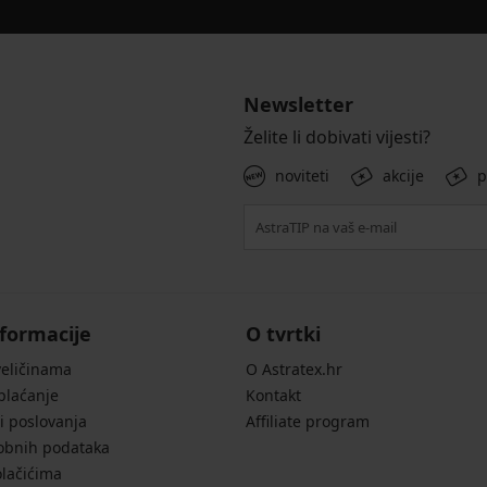
Newsletter
Želite li dobivati vijesti?
noviteti
akcije
p
formacije
O tvrtki
veličinama
O Astratex.hr
 plaćanje
Kontakt
i poslovanja
Affiliate program
sobnih podataka
olačićima