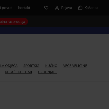
i povrat
Kontakt
Prijava
Košarica
jetna rasprodaja
PLA ODJEĆA
SPORTSKI
KUĆNO
VEĆE VELIČINE
KUPAĆI KOSTIMI
GRUDNJACI