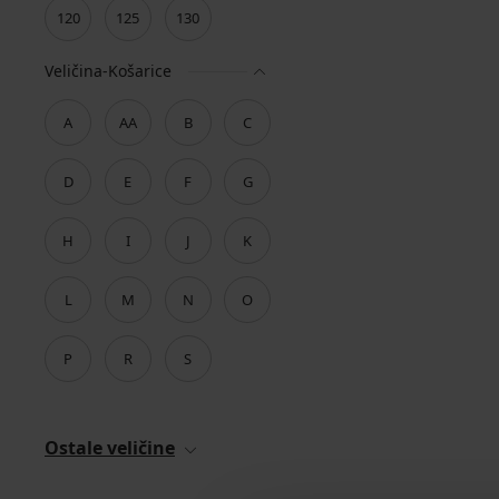
120
125
130
Veličina-Košarice
A
AA
B
C
D
E
F
G
H
I
J
K
L
M
N
O
P
R
S
Ostale veličine