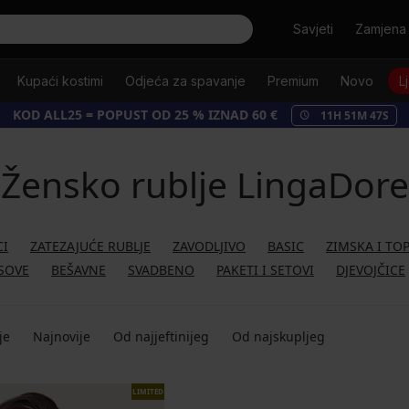
Tražiti
Savjeti
Zamjena 
Kupaći kostimi
Odjeća za spavanje
Premium
Novo
L
KOD ALL25 = POPUST OD 25 % IZNAD 60 €
11
H
51
M
46
S
Žensko rublje LingaDore
CI
ZATEZAJUĆE RUBLJE
ZAVODLJIVO
BASIC
ZIMSKA I TO
SOVE
BEŠAVNE
SVADBENO
PAKETI I SETOVI
DJEVOJČICE
je
Najnovije
Od najjeftinijeg
Od najskupljeg
LIMITED