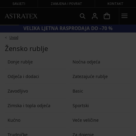
SAVJETI
ZAMJENA I POVRAT
KONTAKT
VELIKA LJETNA RASPRODAJA DO –70 %
Uvod
Žensko rublje
Donje rublje
Noćna odjeća
Odjeća i dodaci
Zatezajuće rublje
Zavodljivo
Basic
Zimska i topla odjeća
Sportski
Kućno
Veće veličine
Trudničke
Za dojenje