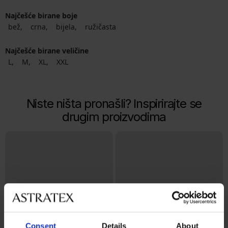
Najčešće birane boje
bež
crna
bijela
ružičasta
Najčešće birane veličine
L
M
XL
XXL
Niste ništa pronašli? Inspirirajte se
drugim proizvodima
Consent
Details
About