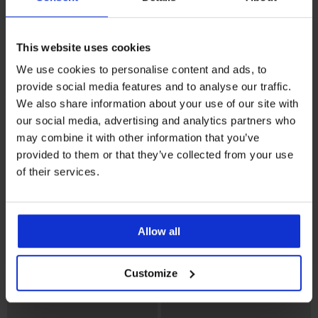
This website uses cookies
3+1 GRATIS
We use cookies to personalise content and ads, to
Bestseller
Bestseller
provide social media features and to analyse our traffic.
5
We also share information about your use of our site with
our social media, advertising and analytics partners who
Grudnjak Spacer Delicate
Flower
may combine it with other information that you’ve
Brazilke Lady Grace New
41,99 €
provided to them or that they’ve collected from your use
20,99 €
of their services.
Allow all
Customize