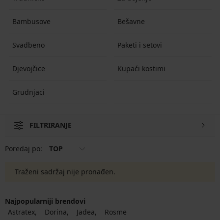
Bambusove
Bešavne
Svadbeno
Paketi i setovi
Djevojčice
Kupaći kostimi
Grudnjaci
FILTRIRANJE
Poredaj po:
TOP
Traženi sadržaj nije pronađen.
Najpopularniji brendovi
Astratex
Dorina
Jadea
Rosme