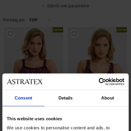
Izbriši sve parametre
Poredaj po:
TOP
LIMITED
LIMITED
Consent
Details
About
-25 % ALL25
Rasprodaja
-60%
This website uses cookies
We use cookies to personalise content and ads, to
Sportski grudnjak Freya High
Sportski grudnjak Freya