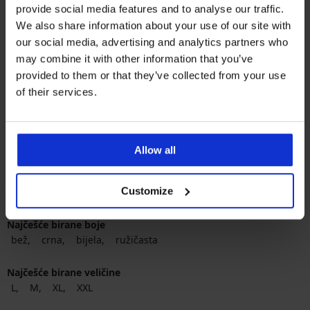
provide social media features and to analyse our traffic.
Octane
Spacer 3D Sonic
Popust
Prvobitna cijena
90,99 €
34,80 €
86,99 €
We also share information about your use of our site with
68,24 €
Kod
ALL25
our social media, advertising and analytics partners who
may combine it with other information that you’ve
provided to them or that they’ve collected from your use
of their services.
Allow all
Najpopularniji brendovi
Customize
Astratex
Dorina
Rosme
Jadea
Najčešće birane boje
bež
crna
bijela
ružičasta
Najčešće birane veličine
L
M
XL
XXL