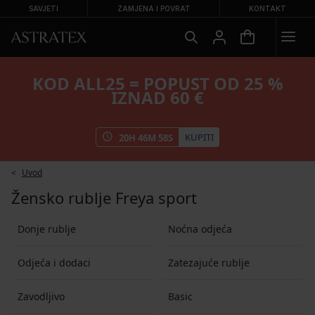
SAVJETI
ZAMJENA I POVRAT
KONTAKT
KOD ALL25 = POPUST OD 25 %
IZNAD 60 €
KUPITI
20
H
46
M
58
S
Uvod
Žensko rublje Freya sport
Donje rublje
Noćna odjeća
Odjeća i dodaci
Zatezajuće rublje
Zavodljivo
Basic