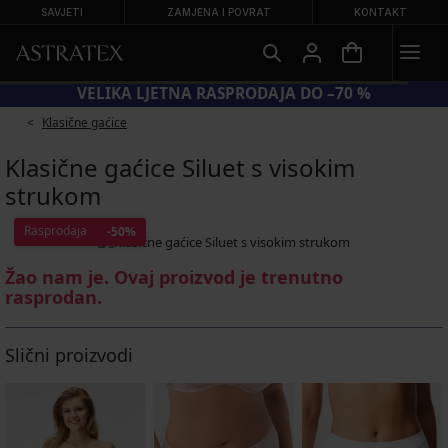
SAVJETI
ZAMJENA I POVRAT
KONTAKT
VELIKA LJETNA RASPRODAJA DO –70 %
Klasične gaćice
Klasične gaćice Siluet s visokim
strukom
Rasprodaja
-50%
Žao nam je. Ovaj proizvod je trenutno
rasprodan.
Slični proizvodi