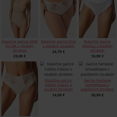
Klasične gaćice DIVA
Klasične gaćice Evia
Klasične gaćice
by IVA s visokim
s visokim strukom
Mariluz s visokim
strukom
strukom
24,79 €
23,99 €
16,99 €
Klasične gaćice
Gaćice Fantasie
Cotton Classic s
Smoothease s
visokim strukom
povišenim strukom
14,69 €
20,99 €