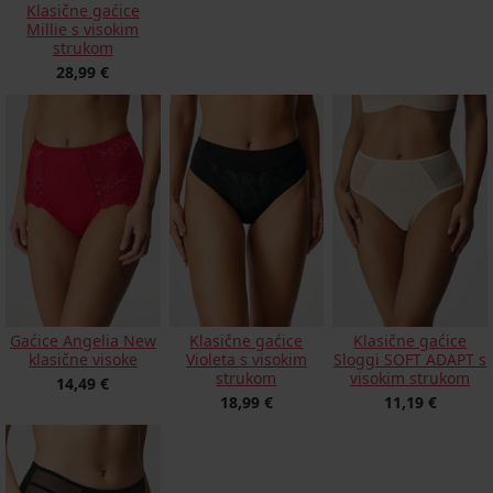
Klasične gaćice
Millie s visokim
strukom
28,99 €
Gaćice Angelia New
Klasične gaćice
Klasične gaćice
klasične visoke
Violeta s visokim
Sloggi SOFT ADAPT s
strukom
visokim strukom
14,49 €
18,99 €
11,19 €