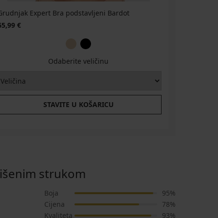
Grudnjak Expert Bra podstavljeni Bardot
65,99 €
Odaberite veličinu
STAVITE U KOŠARICU
višenim strukom
Boja
95%
Cijena
78%
Kvaliteta
93%