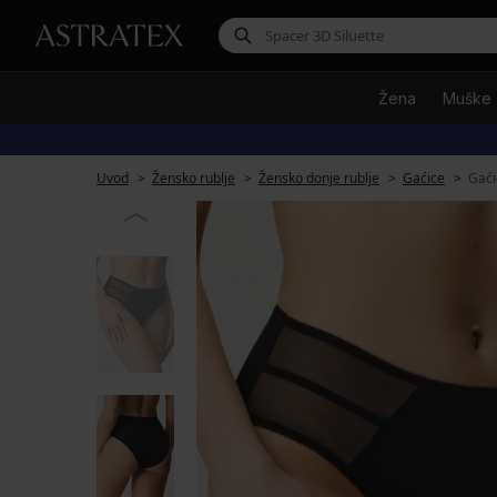
Žena
Muške
Uvod
Žensko rublje
Žensko donje rublje
Gaćice
Gaći