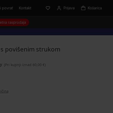
i povrat
Kontakt
Prijava
Košarica
jetna rasprodaja
e s povišenim strukom
(Pri kupnji iznad 60,00 €)
ličina