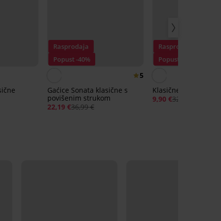
Rasprodaja
Rasprodaja
Popust -40%
Popust -70%
5
sične
Gaćice Sonata klasične s
Klasične gaćice Rebe
povišenim strukom
9,90 €
32,99 €
22,19 €
36,99 €