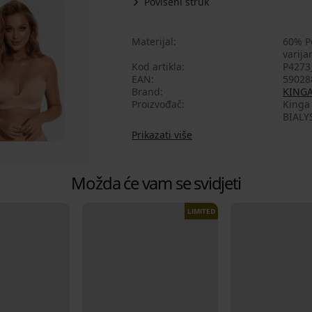
Povišeni struk
Materijal
60% Po
varij
Kod artikla
P4273
EAN
59028
Brand
KING
Proizvođač
Kinga 
BIALY
Prikazati više
Možda će vam se svidjeti
LIMITED