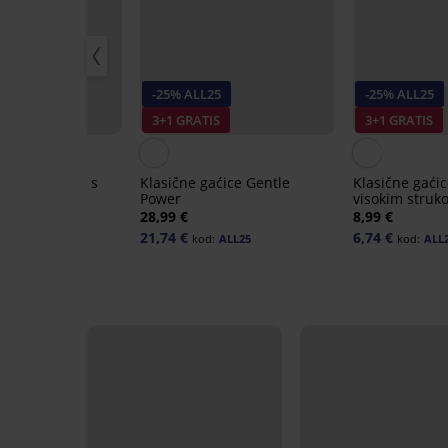
ja
-25% ALL25
-25% ALL25
40%
3+1 GRATIS
3+1 GRATIS
ćice Honey II s
Klasične gaćice Gentle
Klasične gaći
rukom
Power
visokim struk
99 €
28,99 €
8,99 €
21,74 €
6,74 €
kod:
ALL25
kod:
ALL