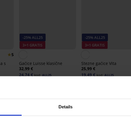
-25% ALL25
-25% ALL25
3+1 GRATIS
3+1 GRATIS
5
a s
Gaćice Luisse klasične
Stezne gaćice Vita
32,99 €
25,99 €
24,74 €
19,49 €
kod:
ALL25
kod:
ALL25
Details
Iz iste kolekcije