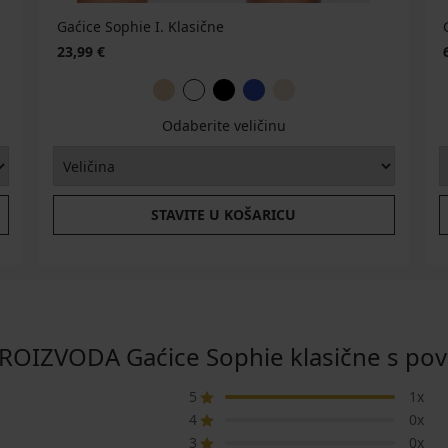
Gaćice Sophie I. Klasične
23,99 €
Odaberite veličinu
STAVITE U KOŠARICU
ROIZVODA Gaćice Sophie klasične s po
5
1x
4
0x
3
0x