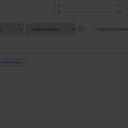
2
0x
1
0x
Kupljeno prema 
otvrđeni kupac