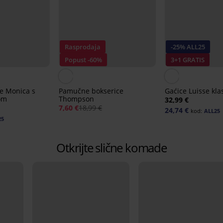
Rasprodaja
-25% ALL25
Popust -60%
3+1 GRATIS
ce Monica s
Pamučne bokserice
Gaćice Luisse kla
om
Thompson
32,99 €
7,60 €
18,99 €
24,74 €
kod:
ALL25
25
Otkrijte slične komade