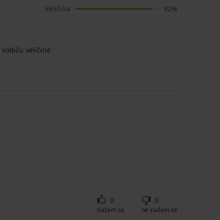
Veličina
92%
vodiču veličine
0
0
slažem se
ne slažem se