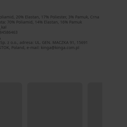
liamid, 20% Elastan, 17% Poliester, 3% Pamuk, Crna
anta: 70% Poliamid, 14% Elastan, 16% Pamuk
_kal
84586463
A
Sp. z o.o., adresa: UL. GEN. MACZKA 91, 15691
STOK, Poland, e-mail: kinga@kinga.com.pl