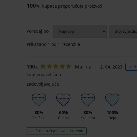
100
%
kupaca preporučuje proizvod
Poredaj po
Prikazano
1
od 1 recenzija
100
Marina
12. 04. 2023
P
%
kupljena veličina L
zadovoljavajuće
80%
60%
80%
100%
Veličina
Cijena
Kvaliteta
Boja
Preporučujem ovaj proizvod