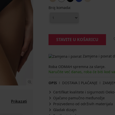
Broj komada:
STAVITE U KOŠARICU
Zamjena i povrat d
Roba ODMAH spremna za slanje.
Naručite već danas, roba će biti kod v
OPIS
DOSTAVA I PLAĆANJE
ZAMJE
Certifikat kvalitete i sigurnosti Oe
Ojačano pamučno međunožje
Prikazati
Proizvedeno od održivih materijala
Gladak dizajn