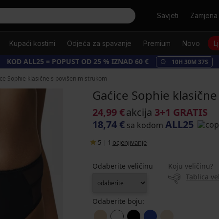
Tražiti
Savjeti
Zamjena 
Kupaći kostimi
Odjeća za spavanje
Premium
Novo
L
KOD ALL25 = POPUST OD 25 % IZNAD 60 €
10
H
30
M
36
S
ce Sophie klasične s povišenim strukom
Gaćice Sophie klasičn
24,99 €
akcija
3+1 GRATIS
18,74 €
ALL25
sa kodom
5
|
1
ocjenjivanje
Odaberite veličinu
Koju veličinu?
Tablica ve
Odaberite boju: