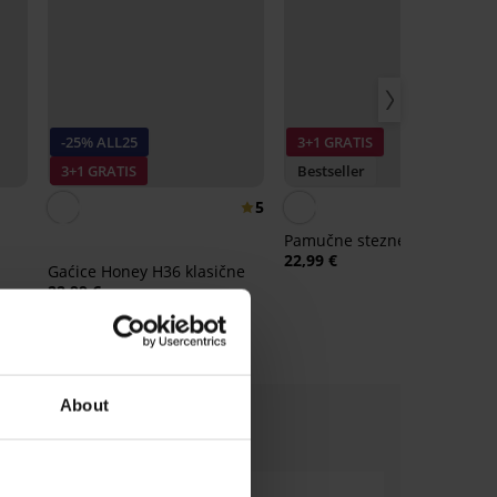
-25% ALL25
3+1 GRATIS
3+1 GRATIS
Bestseller
5
4,
Pamučne stezne gaćice
22,99 €
Gaćice Honey H36 klasične
22,99 €
17,24 €
kod:
ALL25
About