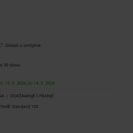
Dodati u omiljene
o 30 dana.
as:
13. 8.
2026
do
14. 8.
2026
NA
ODRŽAVANJE I PRANJE
ko-Tex® Standard 100