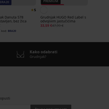
PREMIUM
 BRA20
Popust -30%
5
ak Danuta 578
Grudnjak HUGO Red Label s
tavljen, bez žica
odvojivim jastučićima
€
33,59 €
47,99 €
€
kod:
BRA20
Kako odabrati
Grudnjak?
opusti