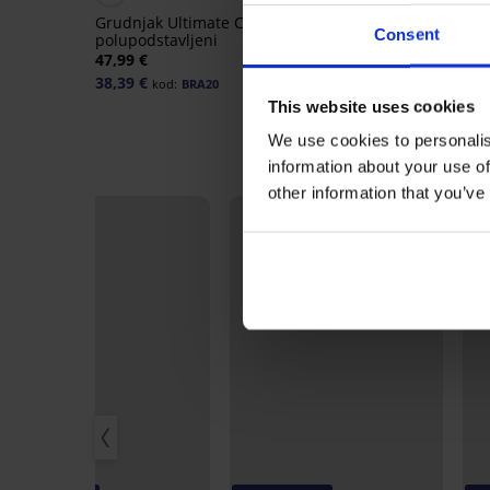
Grudnjak Ultimate Comfort
Grudnjak Flower I
Consent
polupodstavljeni
polupodstavljeni
47,99 €
45,99 €
38,39 €
36,79 €
kod:
BRA20
kod:
BRA20
This website uses cookies
We use cookies to personalis
information about your use of
other information that you’ve