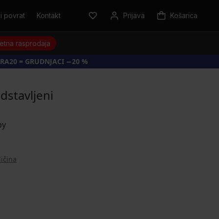
i povrat
Kontakt
Prijava
Košarica
jetna rasprodaja
RA20 = GRUDNJACI −20 %
dstavljeni
ličina