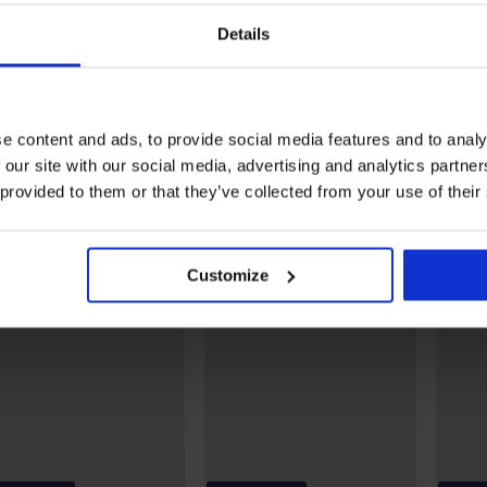
Grudnjak Sonia
Grudnjak Laura
Details
polupodstavljeni
polupodstavljeni
33,59 €
55,99 €
45,99 €
36,79 €
kod:
BRA20
e content and ads, to provide social media features and to analy
Otkrijte slične komade
 our site with our social media, advertising and analytics partn
 provided to them or that they’ve collected from your use of their
Customize