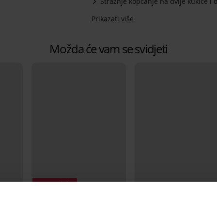
Stražnje kopčanje na dvije kukice i 
Prikazati više
Možda će vam se svidjeti
Rasprodaja
Popust -40%
-20% BRA20
5