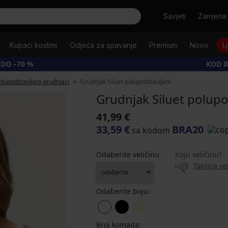
Tražiti
Savjeti
Zamjena 
Kupaći kostimi
Odjeća za spavanje
Premium
Novo
L
 DO –70 %
KOD B
olupodstavljeni grudnjaci
Grudnjak Siluet polupodstavljeni
Grudnjak Siluet polupo
41,99 €
33,59 €
BRA20
sa kodom
Odaberite veličinu
Koju veličinu?
Tablica ve
Odaberite boju:
Broj komada: