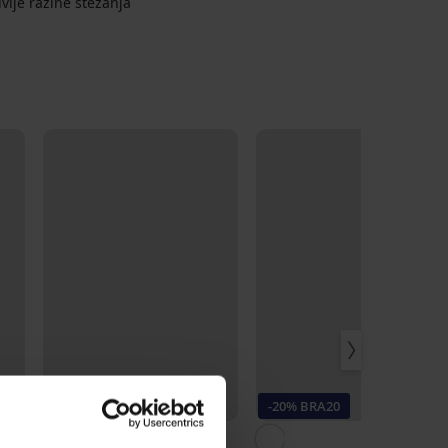
dvije razine stezanja
Popust -20%
-20% BRA20
5
4,