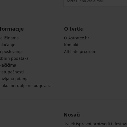
formacije
O tvrtki
veličinama
O Astratex.hr
 plaćanje
Kontakt
i poslovanja
Affiliate program
sobnih podataka
olačićima
ristupačnosti
avljana pitanja
i ako mi rublje ne odgovara
Nosači
Uvijek ispravni proizvodi i dostav