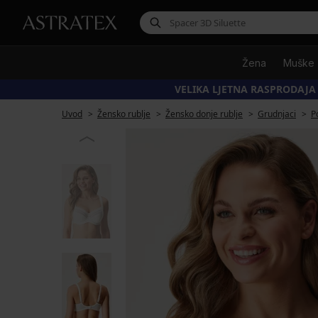
Žena
Muške
VELIKA LJETNA RASPRODAJA
Uvod
Žensko rublje
Žensko donje rublje
Grudnjaci
P