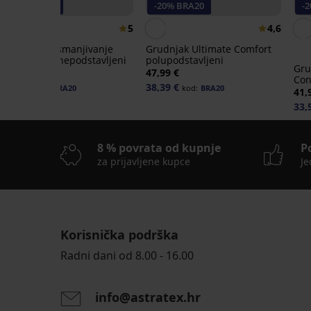
-20% BRA20
-20% BRA20
-
5
4,6
Grudnjak za smanjivanje
Grudnjak Ultimate Comfort
grudi Honey nepodstavljeni
polupodstavljeni
Gru
57,99 €
47,99 €
Con
46,39 €
38,39 €
kod:
BRA20
kod:
BRA20
41,
33,
8 % povrata od kupnje
P
za prijavljene kupce
Je
Korisnička podrška
-20 % BRA20
-20 % BRA20
-20 % BRA20
-20 % BRA20
-20 % BRA20
-20 % BRA20
Rasprodaja
-20 % BRA20
-20 % BRA20
-27%
-40%
Radni dani od 8.00 - 16.00
5
5
Grudnjak
Grudnjak
Sportski
info@astratex.hr
Caressence
Jessica
grudnjak
Grudnjak
Grudnjak
Grudnjak
BESTSELLER
polupodstavljeni
polupodstavljeni
Active