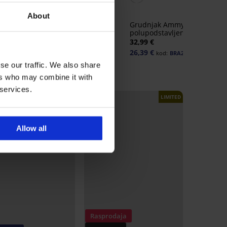
Grudnjak Grace Black
About
polupodstavljeni
Grudnjak Ammy
43,19 €
53,99 €
polupodstavljen
32,99 €
26,39 €
kod:
BRA20
se our traffic. We also share
ers who may combine it with
 services.
LIMITED
Allow all
Rasprodaja