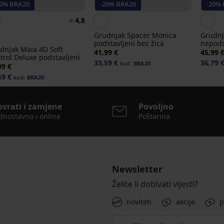
20% BRA20
-20% BRA20
-20%
4,8
Grudnjak Spacer Monica
Grudnj
podstavljeni bez žica
nepods
dnjak Maia 4D Soft
41,99 €
45,99 
trol Deluxe podstavljeni
33,59 €
36,79 
kod:
BRA20
99 €
59 €
kod:
BRA20
ovrati i zamjene
Povoljno
dnostavno i online
Poštarina
Newsletter
Želite li dobivati vijesti?
noviteti
akcije
p