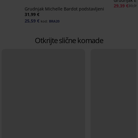
Grudnjak El
29,39 €
39,99
Grudnjak Michelle Bardot podstavljeni
31,99 €
25,59 €
kod:
BRA20
Otkrijte slične komade