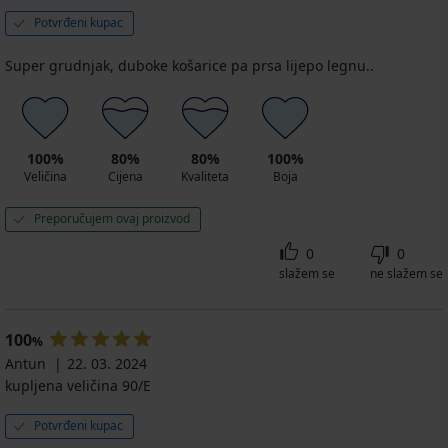
Potvrđeni kupac
Super grudnjak, duboke košarice pa prsa lijepo legnu..
100%
80%
80%
100%
Veličina
Cijena
Kvaliteta
Boja
Preporučujem ovaj proizvod
0
0
slažem se
ne slažem se
100
%
Antun
22. 03. 2024
kupljena veličina 90/E
Potvrđeni kupac