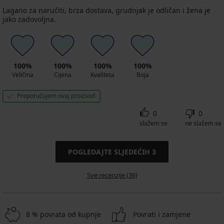
Lagano za naručiti, brza dostava, grudnjak je odličan i žena je
jako zadovoljna.
100%
100%
100%
100%
Veličina
Cijena
Kvaliteta
Boja
Preporučujem ovaj proizvod
0
0
slažem se
ne slažem se
POGLEDAJTE SLJEDEĆIH
3
Sve recenzije (36)
8 % povrata od kupnje
Povrati i zamjene