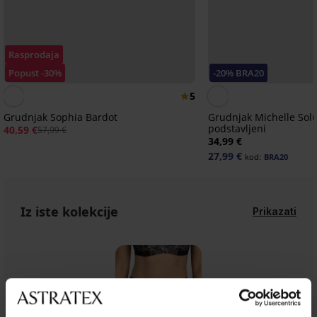
Rasprodaja
Popust -30%
-20% BRA20
5
Grudnjak Sophia Bardot
Grudnjak Michelle Solu
podstavljeni
40,59 €
57,99 €
34,99 €
27,99 €
kod:
BRA20
Iz iste kolekcije
Prikazati