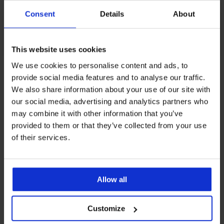
Consent
Details
About
This website uses cookies
We use cookies to personalise content and ads, to
Iz iste kolekcije
provide social media features and to analyse our traffic.
We also share information about your use of our site with
our social media, advertising and analytics partners who
may combine it with other information that you’ve
-20 % BRA20
-20 % BRA20
-20 % BRA20
-20 % BRA20
Rasprodaja
Rasprodaja
-20 % BRA20
-20 % BRA20
-20 % BRA20
-20 % BRA20
-50%
Rasprodaja
-30%
-20 % BRA20
-50%
-50%
LIMITED
provided to them or that they’ve collected from your use
of their services.
4,8
4,5
4,9
Grudnjak
Grudnjak
Grudnjak
Grudnjak
Basic
Laura
Navy
Caressence
Grudnjak
Grudnjak
Grudnjak
Grudnjak
BESTSELLER
Strappy
Bardot
Dream
Bardot
Laura
Expert
Michelle
DIAMOND
Grudnjak
Grudnjak
Allow all
Bardot
podstavljeni
Bardot
podstavljeni
Grudnjak
Bardot
Bra
Solution
Dreams
Delicate
Grand
Grudnjak
Grudnjak
podstavljeni
podstavljeni
Perfect
podstavljeni
I
45,99
Bardot
45,99
36,99
Bloom
Bardot
Sophia
Ammy
Grudnjak
Lace
45,99
Bardot
Bardot
nepodstavljeni
23,00
€
€
Bardot
za
€
Bardot
Bardot
Kamila
podstavljeni
podstavljeni
Customize
€
€
65,99
nepodstavljeni
ekstra
32,00
36,79
36,79
podstavljeni
29,59
40,59
Half
Balconette
34,99
okrugli
36,79
€
45,99
€
€
€
26,00
€
32,99
Bardot