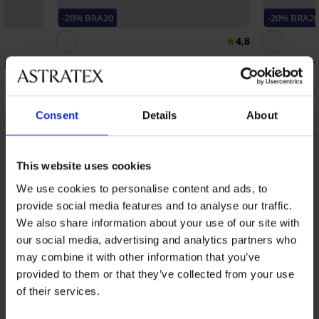
-20% BRA20
-20% BRA2
4,8
ljen
Grudnjak Natalia Bardot podstavljen
Grudnjak He
41,99 €
38,99 €
33,59 €
31,19 €
kod:
BRA20
kod:
Consent
Details
About
Iz iste kolekcije
Prikazati
This website uses cookies
We use cookies to personalise content and ads, to
provide social media features and to analyse our traffic.
We also share information about your use of our site with
our social media, advertising and analytics partners who
may combine it with other information that you’ve
provided to them or that they’ve collected from your use
of their services.