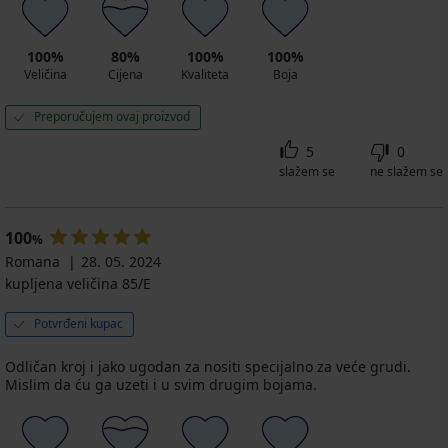
100%
80%
100%
100%
Veličina
Cijena
Kvaliteta
Boja
Preporučujem ovaj proizvod
5
0
slažem se
ne slažem se
100
%
Romana
28. 05. 2024
kupljena veličina 85/E
Potvrđeni kupac
Odličan kroj i jako ugodan za nositi specijalno za veće grudi.
Mislim da ću ga uzeti i u svim drugim bojama.