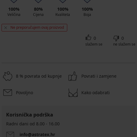
100%
80%
100%
100%
Veličina
Cijena
Kvaliteta
Boja
Ne preporučujem ovaj proizvod
0
0
slažem se
ne slažem se
8 % povrata od kupnje
Povrati i zamjene
Povoljno
Kako odabrati
Korisnička podrška
Radni dani od 8.00 - 16.00
info@astratex.hr