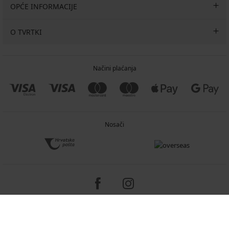
OPĆE INFORMACIJE
O TVRTKI
Načini plaćanja
Nosači
Copyright 2005-2026 © ASTRATEX a.s.
Programia - e-commerce solutions