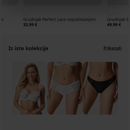
ni
Grudnjak Perfect Lace nepodstavljeni
Grudnjak So
32,99 €
49,99 €
Iz iste kolekcije
Prikazati