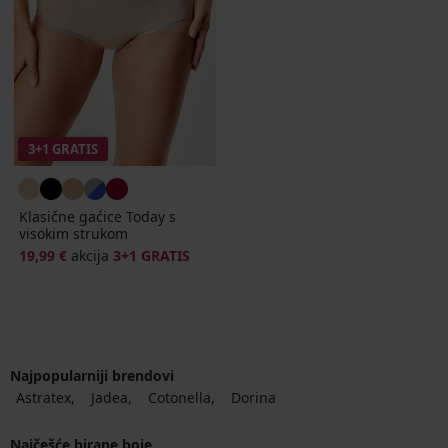
3+1 GRATIS
Klasične gaćice Today s
visokim strukom
19,99 €
akcija
3+1 GRATIS
Najpopularniji brendovi
Astratex
Jadea
Cotonella
Dorina
Najčešće birane boje