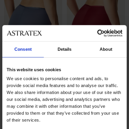
Consent
Details
About
3+1 GRATIS
3+1 GRATIS
This website uses cookies
We use cookies to personalise content and ads, to
Klasične gaćice Today s
Klasične gaćice Today s
provide social media features and to analyse our traffic.
visokim strukom
visokim strukom
We also share information about your use of our site with
19,99 €
akcija
3+1 GRATIS
19,99 €
akcija
3+1 GRATIS
our social media, advertising and analytics partners who
may combine it with other information that you’ve
provided to them or that they’ve collected from your use
of their services.