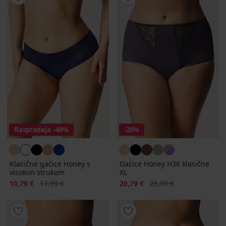
Rasprodaja
-40%
-20%
Klasične gaćice Honey s
Gaćice Honey H36 klasične
visokim strukom
XL
Popust
Prvobitna cijena
Popust
Prvobitna cijena
10,79 €
17,99 €
20,79 €
25,99 €