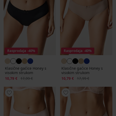
Rasprodaja
-40%
Rasprodaja
-40%
Klasične gaćice Honey s
Klasične gaćice Honey s
visokim strukom
visokim strukom
Popust
Prvobitna cijena
Popust
Prvobitna cijena
10,79 €
17,99 €
10,79 €
17,99 €