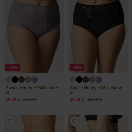
-20%
-20%
Gaćice Honey H36 klasične
Gaćice Honey H36 klasične
XL
XL
Popust
Prvobitna cijena
Popust
Prvobitna cijena
20,79 €
25,99 €
20,79 €
25,99 €