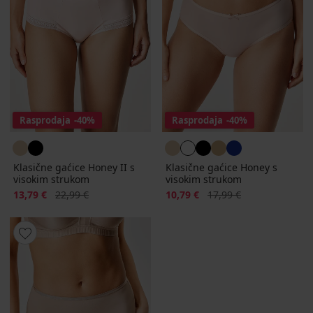
Rasprodaja
-40%
Rasprodaja
-40%
Klasične gaćice Honey II s
Klasične gaćice Honey s
visokim strukom
visokim strukom
Popust
Prvobitna cijena
Popust
Prvobitna cijena
13,79 €
22,99 €
10,79 €
17,99 €