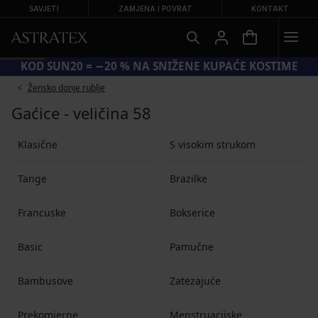
SAVJETI
ZAMJENA I POVRAT
KONTAKT
KOD SUN20 = −20 % NA SNIŽENE KUPAĆE KOSTIME
Žensko donje rublje
Gaćice - veličina 58
Klasične
S visokim strukom
Tange
Brazilke
Francuske
Bokserice
Basic
Pamučne
Bambusove
Zatezajuće
Prekomjerne
Menstruacijske