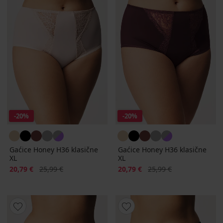
-20%
-20%
Gaćice Honey H36 klasične
Gaćice Honey H36 klasične
XL
XL
Popust
Prvobitna cijena
Popust
Prvobitna cijena
20,79 €
25,99 €
20,79 €
25,99 €