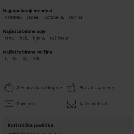
Najpopularniji brendovi
Astratex
Jadea
Cotonella
Dorina
Najčešće birane boje
crna
bež
bijela
ružičasta
Najčešće birane veličine
L
M
XL
XXL
8 % povrata od kupnje
Povrati i zamjene
Povoljno
Kako odabrati
Korisnička podrška