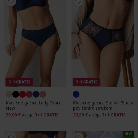
3+1 GRATIS
3+1 GRATIS
Klasične gaćice Lady Grace
Klasične gaćice Stellar Blue s
New
povišenim strukom
20,99 €
akcija
3+1 GRATIS
26,99 €
akcija
3+1 GRATIS
NEW