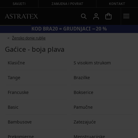
SAVJETI
ZAMJENA I POVRAT
KONTAKT
KOD BRA20 = GRUDNJACI −20 %
Žensko donje rublje
Gaćice - boja plava
Klasične
S visokim strukom
Tange
Brazilke
Francuske
Bokserice
Basic
Pamučne
Bambusove
Zatezajuće
Prekomjerne
Menstruacijske