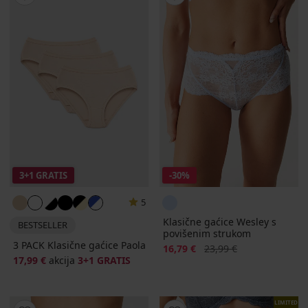
3+1 GRATIS
-30%
5
Klasične gaćice Wesley s
BESTSELLER
povišenim strukom
3 PACK Klasične gaćice Paola
Popust
Prvobitna cijena
16,79 €
23,99 €
17,99 €
akcija
3+1 GRATIS
LIMITED