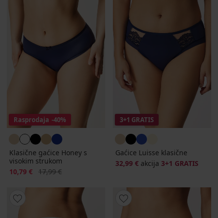
Rasprodaja
-40%
3+1 GRATIS
Klasične gaćice Honey s
Gaćice Luisse klasične
visokim strukom
32,99 €
akcija
3+1 GRATIS
Popust
Prvobitna cijena
10,79 €
17,99 €