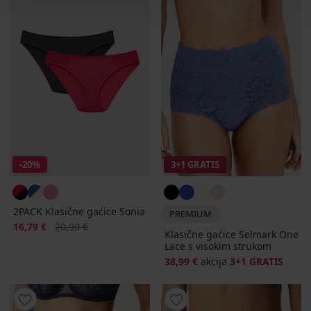
-20%
3+1 GRATIS
2PACK Klasične gaćice Sonia
PREMIUM
Popust
Prvobitna cijena
16,79 €
20,99 €
Klasične gaćice Selmark One
Lace s visokim strukom
38,99 €
akcija
3+1 GRATIS