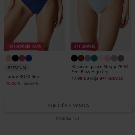
Rasprodaja
-50%
3+1 GRATIS
Klasične gaćice Sloggi ZERO
PREMIUM
Feel Bliss High leg
Tange BOSS Bea
17,99 €
akcija
3+1 GRATIS
Popust
Prvobitna cijena
16,50 €
32,99 €
SLJEDEĆA STRANICA
Stránka 1/3