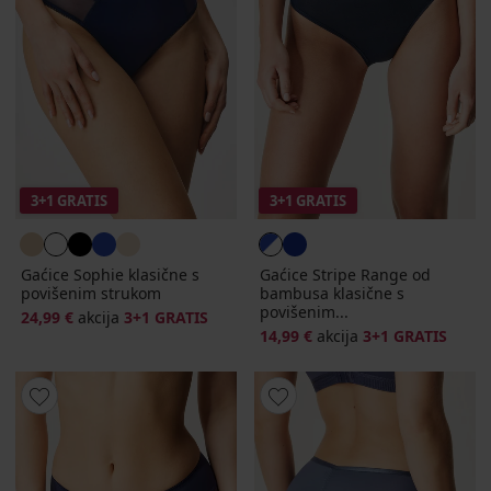
3+1 GRATIS
3+1 GRATIS
Gaćice Sophie klasične s
Gaćice Stripe Range od
povišenim strukom
bambusa klasične s
povišenim...
24,99 €
akcija
3+1 GRATIS
14,99 €
akcija
3+1 GRATIS