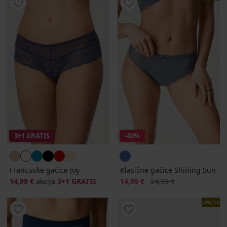
3+1 GRATIS
-40%
Francuske gaćice Joy
Klasične gaćice Shining Sun
Popust
Prvobitna cijena
14,99 €
akcija
3+1 GRATIS
14,99 €
24,99 €
LIMITED