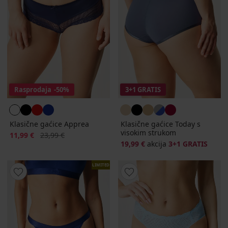
Rasprodaja
-50%
3+1 GRATIS
Klasične gaćice Apprea
Klasične gaćice Today s
visokim strukom
Popust
Prvobitna cijena
11,99 €
23,99 €
19,99 €
akcija
3+1 GRATIS
LIMITED