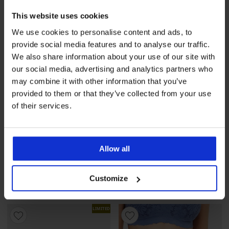
This website uses cookies
We use cookies to personalise content and ads, to
provide social media features and to analyse our traffic.
We also share information about your use of our site with
our social media, advertising and analytics partners who
may combine it with other information that you’ve
provided to them or that they’ve collected from your use
3+1 GRATIS
3+1 GRATIS
of their services.
4,5
Gaćice Elegant Charm
klasične
Allow all
BESTSELLER
24,99 €
akcija
3+1 GRATIS
Gaćice Helena klasične s
povišenim strukom
Customize
16,99 €
akcija
3+1 GRATIS
LIMITED