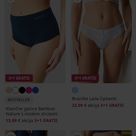
3+1 GRATIS
3+1 GRATIS
Brazilke Laila čipkaste
BESTSELLER
22,99 €
akcija
3+1 GRATIS
Klasične gaćice Bamboo
Nature s visokim strukom
15,99 €
akcija
3+1 GRATIS
LIMITED