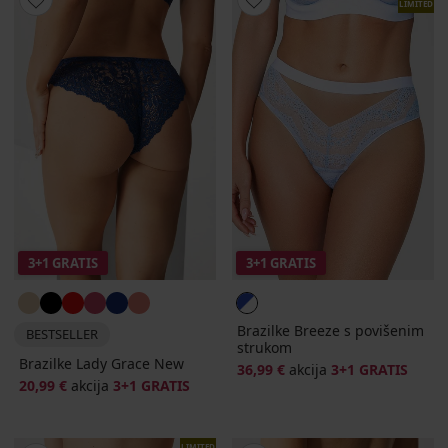
LIMITED
3+1 GRATIS
3+1 GRATIS
Brazilke Breeze s povišenim
BESTSELLER
strukom
Brazilke Lady Grace New
36,99 €
akcija
3+1 GRATIS
20,99 €
akcija
3+1 GRATIS
LIMITED