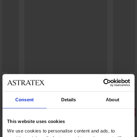
Consent
Details
About
-20% BRA20
Popust -40
This website uses cookies
3,8
5
We use cookies to personalise content and ads, to
Grudnjak Spacer Flexicup Dotted Mesh
Grudnjak Fi
II
19,79 €
32,99