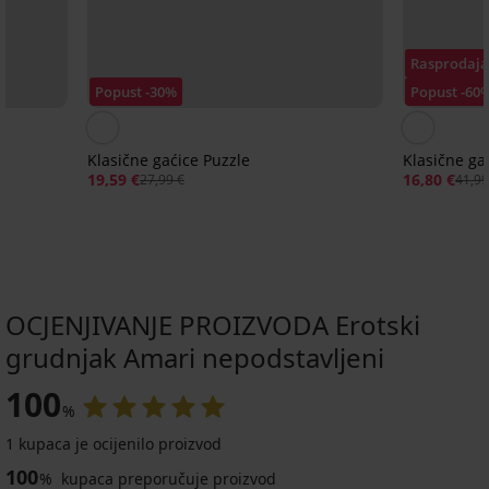
Rasprodaja
Popust -30%
Popust -60
Klasične gaćice Puzzle
Klasične ga
19,59 €
16,80 €
27,99 €
41,99
OCJENJIVANJE PROIZVODA Erotski
grudnjak Amari nepodstavljeni
-20 % BRA20
Rasprodaja
-20 % BRA20
-20 % BRA20
-30%
100
%
5
4,8
4,9
4,5
1 kupaca je ocijenilo proizvod
100
%
kupaca preporučuje proizvod