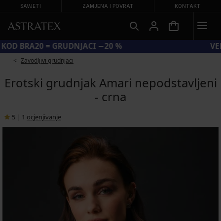
SAVJETI
ZAMJENA I POVRAT
KONTAKT
KOD BRA20 = GRUDNJACI −20 %
Zavodljivi grudnjaci
Erotski grudnjak Amari nepodstavljeni
- crna
5
|
1
ocjenjivanje