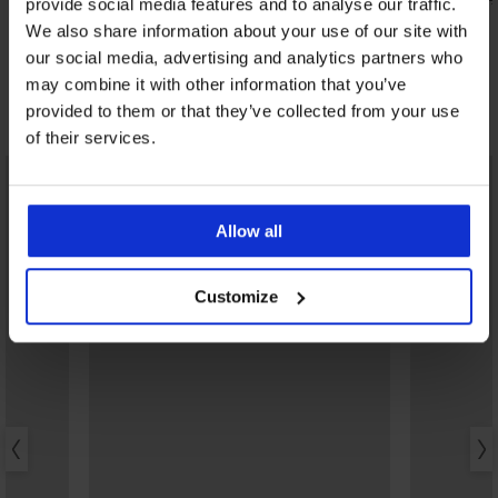
provide social media features and to analyse our traffic.
e New
41,99 €
We also share information about your use of our site with
33,59 €
kod:
BRA20
our social media, advertising and analytics partners who
may combine it with other information that you’ve
provided to them or that they’ve collected from your use
Otkrijte slične komade
of their services.
LIMITED
Allow all
Customize