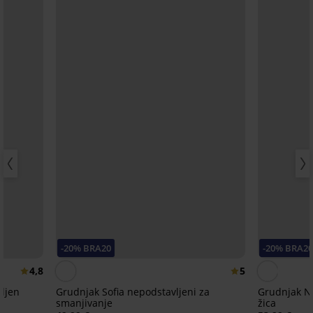
-20% BRA20
-20% BRA20
4,8
5
ljen
Grudnjak Sofia nepodstavljeni za
Grudnjak Ni
smanjivanje
žica