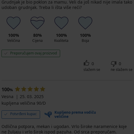
Grudnjak je bio poklon za mamu. Veli da još nikad nije imala tako
udoban grudnjak. Treba li išta više reći?
100%
80%
100%
100%
Veličina
Cijena
Kvaliteta
Boja
Preporučujem ovaj proizvod
0
0
slažem se
ne slažem se
100
%
Vesna
25. 03. 2025
kupljena veličina 90/D
Kupljeno prema vodiču
Potvrđeni kupac
veličine
Odlična potpora, mekan i ugodan. Vrlo široke naramenice koje
ne žuljaju i vrlo širok ispod pazuha. Od srca preporučam.