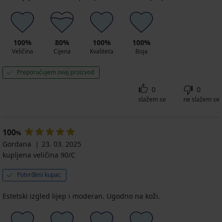
100%
80%
100%
100%
Veličina
Cijena
Kvaliteta
Boja
Preporučujem ovaj proizvod
0
0
slažem se
ne slažem se
100
%
Gordana
23. 03. 2025
kupljena veličina 90/C
Potvrđeni kupac
Estetski izgled lijep i moderan. Ugodno na koži.