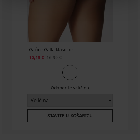
€
46,39
39,99
€
€
€
BRA20
Kod
48,99
€
€
Kod
33,59
33,59
BRA20
Kod
€
Kod
BRA20
€
€
BRA20
BRA20
Kod
Kod
BRA20
BRA20
Gaćice Galla klasične
10,19 €
16,99 €
Odaberite veličinu
STAVITE U KOŠARICU