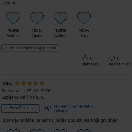
za sebe.
100%
100%
100%
100%
Veličina
Cijena
Kvaliteta
Boja
Preporučujem ovaj proizvod
0
0
slažem se
ne slažem se
100
%
Snježana
25. 06. 2026
kupljena veličina 85/E
Kupljeno prema vodiču
Potvrđeni kupac
veličine
Cijena je odlična jer sam slijedila popust. Najbolji grudnjaci.