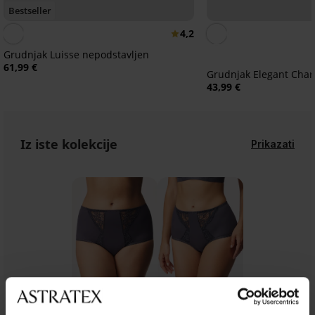
Bestseller
4,2
Grudnjak Luisse nepodstavljen
61,99 €
Grudnjak Elegant Char
43,99 €
Iz iste kolekcije
Prikazati