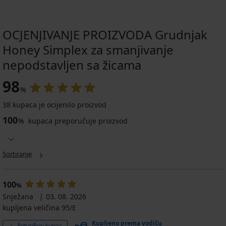
OCJENJIVANJE PROIZVODA Grudnjak
Honey Simplex za smanjivanje
nepodstavljen sa žicama
98
%
38 kupaca je ocijenilo proizvod
100
%
kupaca preporučuje proizvod
Sortiranje
100
%
Snježana
03. 08. 2026
kupljena veličina 95/E
Kupljeno prema vodiču
Potvrđeni kupac