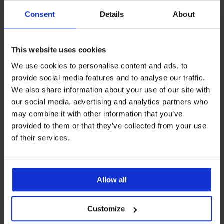
Consent
Details
About
Iz iste kolekcije
This website uses cookies
We use cookies to personalise content and ads, to
-30%
-30%
-40%
-30%
Rasprodaja
-70%
provide social media features and to analyse our traffic.
LIMITED
LIMITED
LIMITED
LIMITED
LIMITED
LIMITED
LIMITED
We also share information about your use of our site with
5
5
4,7
4,7
5
5
5
4,8
our social media, advertising and analytics partners who
Grudnjak
Grudnjak
PREMIUM
may combine it with other information that you’ve
Elodie
Emma
Grudnjak
Grudnjak
Grudnjak
Grudnjak
nepodstavljeni
nepodstavljeni
provided to them or that they’ve collected from your use
Ariana
Ardene
Sofia
Grudnjak
Grudnjak
Grudnjak
Grudnjak
Grudnjak
Nepodstavljeni
BESTSELLER
BESTSELLER
BESTSELLER
BESTSELLER
HUGO
nepodstavljeni
69,99
nepodstavljeni
14,10
nepodstavljeni
Philipa
Andorra
Winona
Evolution
Evolution
grudnjak
of their services.
Grudnjak
Grudnjak
Grudnjak
Triangle
€
€
Grudnjak
Grudnjak
Grudnjak
Grudnjak
III
nepodstavljeni
29,99
nepodstavljeni
I
nepodstavljeni
Leila
49,99
49,99
Noemi
Paradise
Jemma
Unique
Grudnjak
Triumph
za
Vija
Jeanne
nepodstavljen
bez
nepodstavljeni
€
46,99
€
€
nepodstavljeni
nepodstavljeni
38,99
nepodstavljeni
41,99
49,99
Tango
53,99
Essential
smanjivanje
nepodstavljen
nepodstavljen
žica
€
24,49
čipkasti
41,99
49,99
€
€
€
37,79
61,99
I
€
Minimizer
grudi
32,99
55,99
53,99
€
€
€
nepodstavljeni
27,29
€
€
Triumph
Allow all
51,99
€
€
€
34,99
€
27,99
True
53,99
€
€
Shape
38,99
€
€
Sensation...
€
Customize
57,99