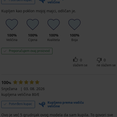
veličine
Kupljen kao poklon mojoj majci, odličan je.
100%
100%
100%
100%
Veličina
Cijena
Kvaliteta
Boja
Preporučujem ovaj proizvod
0
0
slažem se
ne slažem se
100
%
Snježana
03. 08. 2026
kupljena veličina 80/E
Kupljeno prema vodiču
Potvrđeni kupac
veličine
Ovo je već 5 grudnjak ovog modela da sam kupila. To govori sve