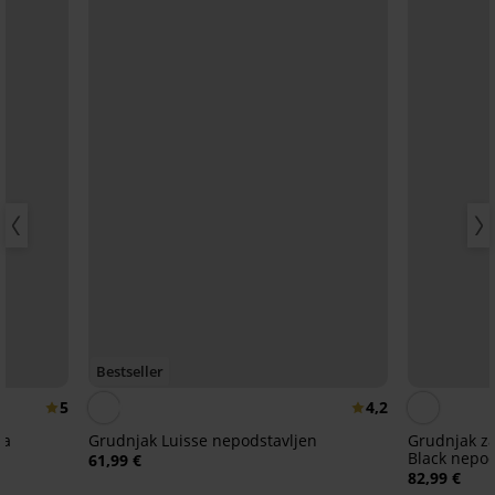
Bestseller
5
4,2
za
Grudnjak Luisse nepodstavljen
Grudnjak z
Black nepod
61,99 €
82,99 €