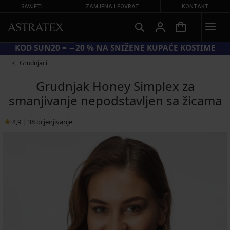
SAVJETI
ZAMJENA I POVRAT
KONTAKT
KOD SUN20 = −20 % NA SNIŽENE KUPAĆE KOSTIME
Grudnjaci
Grudnjak Honey Simplex za
smanjivanje nepodstavljen sa žicama
4,9
|
38
ocjenjivanje