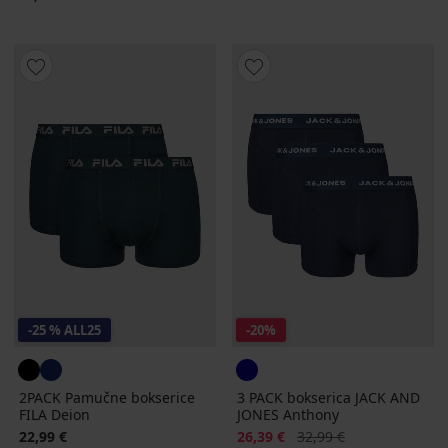
-25 % ALL25
-20%
2PACK Pamučne bokserice
3 PACK bokserica JACK AND
FILA Deion
JONES Anthony
Popust
Prvobitna cijena
22,99 €
26,39 €
32,99 €