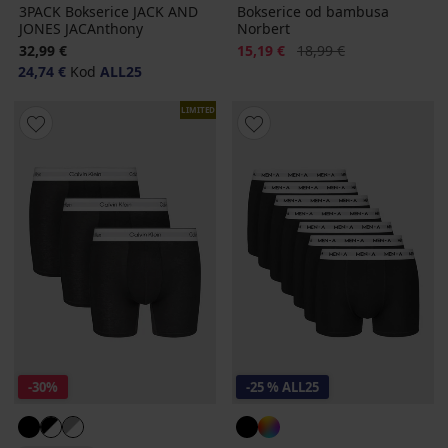
3PACK Bokserice JACK AND
Bokserice od bambusa
JONES JACAnthony
Norbert
Popust
Prvobitna cijena
32,99 €
15,19 €
18,99 €
24,74 €
Kod
ALL25
LIMITED
-30%
-25 % ALL25