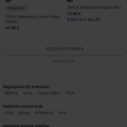
2PACK Bokserice Kappa Men
PREMIUM
12,99 €
3PACK Bokserice Calvin Klein
9,74 €
Kod
ALL25
Cotton
41,99 €
SLJEDEĆA STRANICA
Stránka 1/4
Najpopularniji brendovi
MEN-A
Gino
Calvin Klein
FILA
Najčešće birane boje
crna
plava
višebojno
siva
Najčešće birane veličine