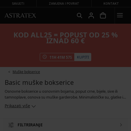
SAVJETI
ZAMJENA I POVRAT
KONTAKT
KOD ALL25 = POPUST OD 25 %
IZNAD 60 €
KUPITI
11
H
41
M
56
S
Muške bokserice
Basic muške bokserice
Osnovne bokserice u osnovnim bojama, poput crne, bijele, sive ili
tamnoplave, osnova su muške garderobe. Minimalističke su, glatke i
njihov jedini prepoznatljiv element može biti fleksibilni struk s
Prikazati više
kontrastnim logotipom marke. U našoj ponudi ćete pronaći
jednostavne bokserice izrađene od 100% pamuka, mješavine pamuka,
modala ili bambusa. Bokserice imaju udoban kroj, koji se nigdje ne
FILTRIRANJE
urezuje, zbog čega je posljednjih godina sve više muškaraca koji ih