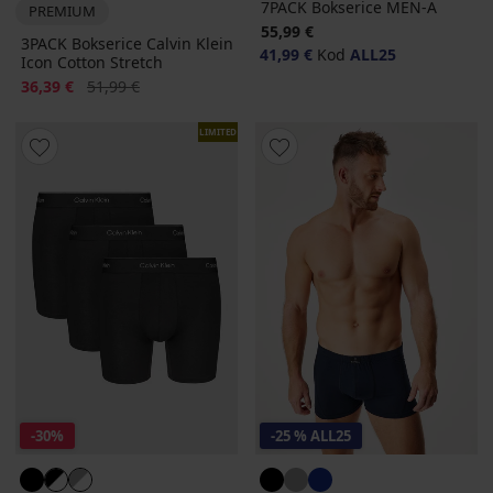
7PACK Bokserice MEN-A
PREMIUM
55,99 €
3PACK Bokserice Calvin Klein
41,99 €
Kod
ALL25
Icon Cotton Stretch
Popust
Prvobitna cijena
36,39 €
51,99 €
LIMITED
-30%
-25 % ALL25