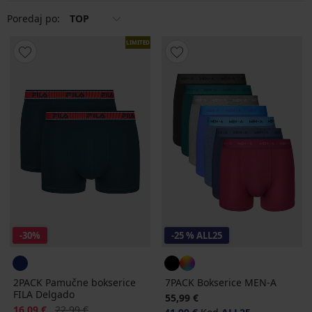
vole.
Poredaj po:
TOP
LIMITED
-30%
-25 % ALL25
2PACK Pamučne bokserice
7PACK Bokserice MEN-A
FILA Delgado
55,99 €
Popust
Prvobitna cijena
16,09 €
22,99 €