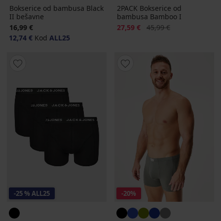
Bokserice od bambusa Black
2PACK Bokserice od
II bešavne
bambusa Bamboo I
Popust
Prvobitna cijena
16,99 €
27,59 €
45,99 €
12,74 €
Kod
ALL25
-25 % ALL25
-20%