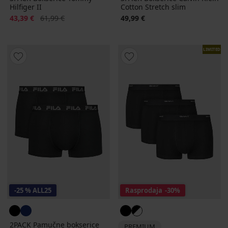
Hilfiger II
Cotton Stretch slim
Popust
Prvobitna cijena
43,39 €
61,99 €
49,99 €
LIMITED
-25 % ALL25
Rasprodaja
-30%
2PACK Pamučne bokserice
PREMIUM