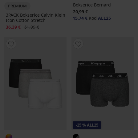
Bokserice Bernard
PREMIUM
20,99 €
3PACK Bokserice Calvin Klein
15,74 €
Kod
ALL25
Icon Cotton Stretch
Popust
Prvobitna cijena
36,39 €
51,99 €
-25 % ALL25