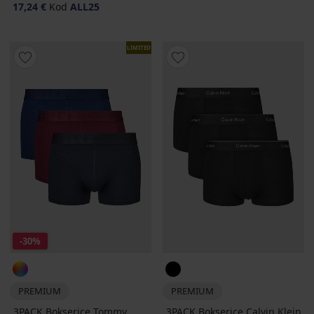
17,24 €
Kod
ALL25
LIMITED
-30%
PREMIUM
PREMIUM
3PACK Bokserice Tommy
3PACK Bokserice Calvin Klein