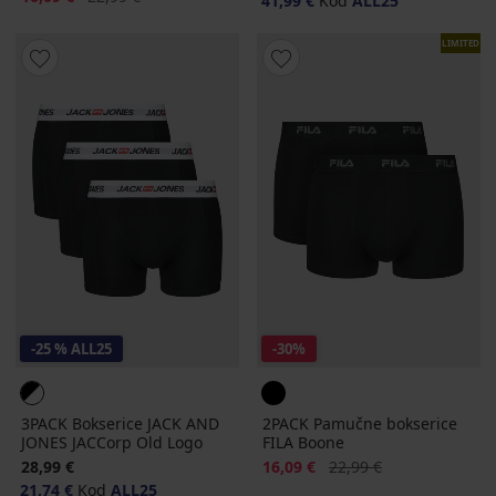
41,99 €
Kod
ALL25
LIMITED
-25 % ALL25
-30%
3PACK Bokserice JACK AND
2PACK Pamučne bokserice
JONES JACCorp Old Logo
FILA Boone
Popust
Prvobitna cijena
28,99 €
16,09 €
22,99 €
21,74 €
Kod
ALL25