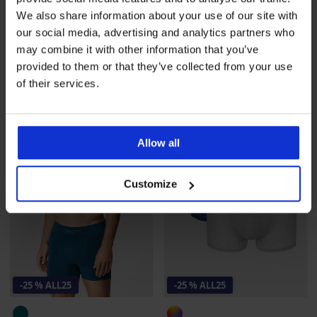
We also share information about your use of our site with
Bešavne bokserice SilverPro
3 PACK bokserica u pakiranju
MicroClima
our social media, advertising and analytics partners who
34,99 €
18,99 €
may combine it with other information that you’ve
26,24 €
Kod
ALL25
14,24 €
Kod
ALL25
provided to them or that they’ve collected from your use
of their services.
Allow all
Customize
-25 % ALL25
-25 % ALL25