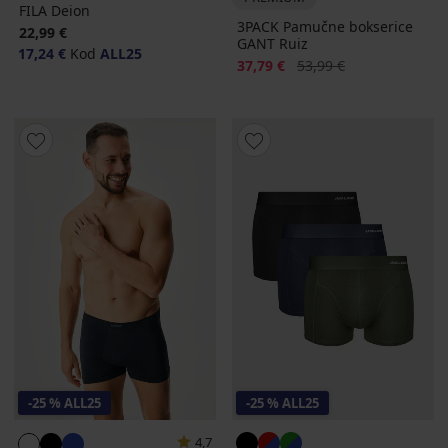
FILA Deion
3PACK Pamučne bokserice
22,99 €
GANT Ruiz
17,24 €
Kod
ALL25
Popust
Prvobitna cijena
37,79 €
53,99 €
-25 % ALL25
-25 % ALL25
4,7